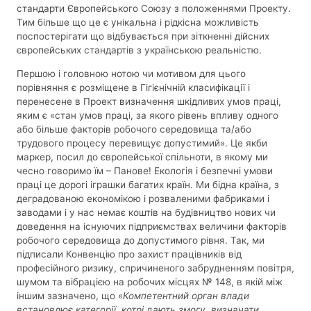
стандарти Європейського Союзу з положеннями Проекту.
Тим більше що це є унікальна і рідкісна можливість
поспостерігати що відбувається при зіткненні дійсних
європейських стандартів з українською реальністю.
Першою і головною нотою чи мотивом для цього
порівняння є розміщене в Гігієнічній класифікації і
перенесене в Проект визначення шкідливих умов праці,
яким є «стан умов праці, за якого рівень впливу одного
або більше факторів робочого середовища та/або
трудового процесу перевищує допустимий». Це якби
маркер, посил до європейської спільноти, в якому ми
чесно говоримо їм – Панове! Екологія і безпечні умови
праці це дорогі іграшки багатих країн. Ми бідна країна, з
деградованою економікою і розваленими фабриками і
заводами і у нас немає коштів на будівництво нових чи
доведення на існуючих підприємствах величини факторів
робочого середовища до допустимого рівня. Так, ми
підписали Конвенцію про захист працівників від
професійного ризику, спричиненого забрудненням повітря,
шумом та вібрацією на робочих місцях № 148, в якій між
іншим зазначено, що «
Компетентний орган влади
встановлює категорії, котрі дають змогу визначати