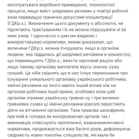
експлуатувати виробничі приміщення, технологічні
процеси, якщо вміст шкідливих речовин у повітрі робочої
зони перевищує гранично допустимі концентрації
(ГДКр.з.). Визначення цього документу є абсолютні, не
підлягають трактуванням і їх не можна порушувати ні за
яких умов. І одночасно з цим ми видаємо і
використовуємо нормативи, якими доказуємо, що
величини ГДКр.з. можна ігнорувати, якщо в організм
людини, яка піддалась дії шкідливої речовини в кількостях,
що перевищують ГДКр.з., ввести харчовий раціон або
якщо такому організму виплатити якусь значну суму
грошей. Це ніби свідчить що в нас існує переконання про
існування унікального організму українського робітника,
хімічні речовини на якого мають інший вплив ніж на
організм робітника іншої країни, особливо коли цей
організм отримає українську гривню ну і при великих
гривневих сумах ці хімічні речовини взагалі перестають
діяти на вітчизняні організми. Така правова шизофренія,
при якій в головах як контролюючих органів так і
виконавців співіснують протилежні, взаємовиключаючі
нормативи, продовжується вже багато років, деформуючи
свідомість нових поколінь спеціалістів, які мали би