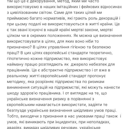
тім що це є декорування, метод, який ми часто
використовуємо в наших імітаційних і фейкових відносинах
з цивілізованим світом. Саме для таких цілей ми
приймаємо багато нормативів, які грають роль декорацій і
при цьому подалі не використовуються в житті країни. Це
є так звані існуючі в нашій країні мертві закони, мертві
цілком чи в окремих положеннях. Як можна це визначення
використовувати в цілях, для яких воно ніби то
призначено? В цілях управління гігієною та безпекою
праці? В цих цілях європейські стандарти теоретично,
гіпотетично кожне підприємство, яке використовує
найману працю розглядають як джерело небезпек для
працівників. Це є абстрактне підприємство і от вже в
реальному житті європейський стандарт пропонує
методику, яка розрізняє підприємства по ризикам
виникнення ситуацій на підприємстві, які можуть нанести
шкоду здоров’ю працівника. І от виглядає на те, що
українське визначення ризику в порівнянні з
європейським намагається використати, задіяти те
безглузде українське визначення шкідливих умов праці.
Тобто, виходячи з признання в нас умовами праці також і
умов, які виникають при інцидентах, при неполадках,
аваріях, викидах шкідливих речовин, українське