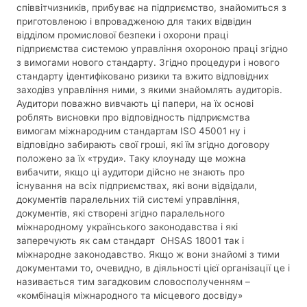
співвітчизників, прибуває на підприємство, знайомиться з
приготовленою і впровадженою для таких відвідин
відділом промислової безпеки і охорони праці
підприємства системою управління охороною праці згідно
з вимогами нового стандарту. Згідно процедури і нового
стандарту ідентифіковано ризики та вжито відповідних
заходівз управління ними, з якими знайомлять аудиторів.
Аудитори поважно вивчають ці папери, на їх основі
роблять висновки про відповідность підприємства
вимогам міжнародним стандартам ISO 45001 ну і
відповідно забирають свої гроші, які їм згідно договору
положено за їх «труди». Таку клоунаду ще можна
вибачити, якщо ці аудитори дійсно не знають про
існування на всіх підприємствах, які вони відвідали,
документів паралельних тій системі управління,
документів, які створені згідно паралельного
міжнародному українського законодавства і які
заперечують як сам стандарт OHSAS 18001 так і
міжнародне законодавство. Якщо ж вони знайомі з тими
документами то, очевидно, в діяльності цієї організації це і
називається тим загадковим словосполученням –
«комбінація міжнародного та місцевого досвіду»