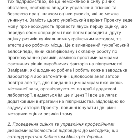
тих підприємствах, де це неможливо в силу різних
обставин, необхідно вводити управління гігієною та
безпекою праці шляхом оцінки ризиків, які не можна
уникнути. Замість цього український варіант Проекту веде
мову про необхідність провести якусь першу оцінку, що
передує обом операціям і вже потім проводити другу
оцінку ризиків «унікальним» українським методом, т.з.
атестацією робочих місць. Це є винайдений «український
велосипед», який кваліфіковану і складну роботу по
прогнозуванню ризиків, замінює простими замірами
фактичних рівнів виробничих факторів на підприємстві.
Замірами, які щоденно робила і робить кожна заводська
лабораторія або автоматичні, цілодобові аналізатори
повітря але тут, для придання цим замірам вже якоїсь
містичної ваги, організовуються по країні додаткові
лабораторії, видаються їм ще ліцензії і все це лягає
додатковими витратами на підприємства. Відповідно до
задуму авторів Проекту, повинні існувати і дві різні
методики оцінки ризиків і тому
2. Проведення оцінки та управління професійними
ризиками здійснюється відповідно до методики, що
затверджується Кабінетом Міністрів України.