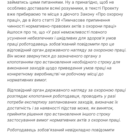
займатись цими питаннями. Ну а принагідно, щоб не
особливо доставали всякі розумники, в тексті Проекту
вже прибираємо те місце з діючого Закону «Про охорону
праці», де в його статті 29 «Тимчасове припинення
чинності нормативно-правових актів з охорони праці»
йшлося про те, що «
У разі неможливості повного
усунення небезпечних і шкідливих для здоров’я умов
праці роботодавець зобов’язаний повідомити про це
відповідний орган державного нагляду за охороною праці.
Він може звернутися до зазначеного органу з
клопотанням про встановлення необхідного строку для
виконання заходів щодо приведення умов праці на
конкретному виробництві чи робочому місці до
нормативних вимог.
Відповідний орган державного нагляду за охороною праці
розглядає клопотання роботодавця, проводить у разі
потреби експертизу запланованих заходів, визначає їх
достатність і за наявності підстав може, як виняток,
прийняти рішення про встановлення іншого строку
застосування вимог нормативних актів з охорони праці.
Роботодавець зобов’язаний невідкладно повідомити