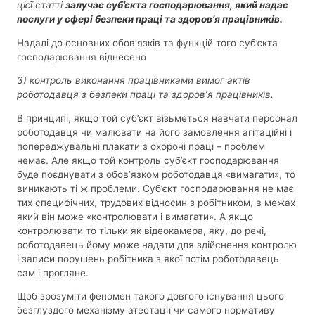
цієї статті
залучає суб’єкта господарювання, який надає
послуги у сфері безпеки праці та здоров’я працівників.
Надалі до основних обов’язків та функцій того суб’єкта
господарювання віднесено
3) контроль виконання працівниками вимог актів
роботодавця з безпеки праці та здоров’я працівників.
В принципі, якщо той суб’єкт візьметься навчати персонал
роботодавця чи малювати на його замовлення агітаційні і
попереджувальні плакати з охороні праці – проблем
немає. Але якщо той контроль суб’єкт господарювання
буде поєднувати з обов’язком роботодавця «вимагати», то
виникають ті ж проблеми. Суб’єкт господарювання не має
тих специфічних, трудових відносин з робітником, в межах
який він може «контролювати і вимагати». А якщо
контролювати то тільки як відеокамера, яку, до речі,
роботодавець йому може надати для здійснення контролю
і записи порушень робітника з якої потім роботодавець
сам і прогляне.
Щоб зрозуміти феномен такого довгого існування цього
безглуздого механізму атестації чи самого нормативу