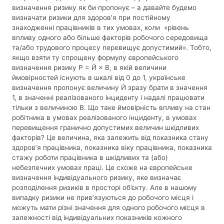
визначення ризику як би пропонує – а давайте будемо
визначати ризики для здоров’я при постійному
знаходженні працівників в тих умовах, коли «рівень
впливу одного або більше факторів робочого середовища
та/або трудового процесу перевищує допустимий». Тобто,
якщо взяти ту спрощену формулу європейського
визначення ризику Р = Й × В, в якій величини
ймовірностей існують в шкалі від 0 до 1, українське
визначення пропонує величину Й зразу брати в значення
1, в значенні реалізованого інциденту і надалі працювати
тільки з величиною В. Що таке ймовірність впливу на стан
робітника в умовах реалізованого інциденту, в умовах
перевищення гранично допустимих величин шкідливих
факторів? Це величина, яка залежить від показника стану
здоров’я працівника, показника віку працівника, показника
стажу роботи працівника в шкідливих та (або)
небезпечних умовах праці. Це схоже на європейське
визначення індивідуального ризику, яке визначає
розподілення ризиків в просторі об’єкту. Але в нашому
випадку ризики не прив’язуються до робочого місця і
можуть мати різні значення для одного робочого місця в
залежності від індивідуальних показників кожного