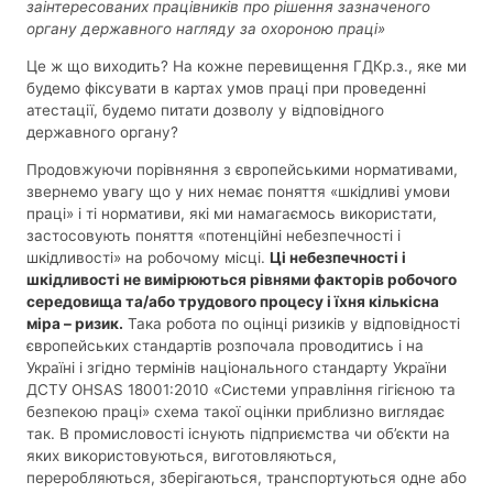
заінтересованих працівників про рішення зазначеного
органу державного нагляду за охороною праці»
Це ж що виходить? На кожне перевищення ГДКр.з., яке ми
будемо фіксувати в картах умов праці при проведенні
атестації, будемо питати дозволу у відповідного
державного органу?
Продовжуючи порівняння з європейськими нормативами,
звернемо увагу що у них немає поняття «шкідливі умови
праці» і ті нормативи, які ми намагаємось використати,
застосовують поняття «потенційні небезпечності і
шкідливості» на робочому місці.
Ці небезпечності і
шкідливості не вимірюються рівнями факторів робочого
середовища та/або трудового процесу і їхня кількісна
міра – ризик.
Така робота по оцінці ризиків у відповідності
європейських стандартів розпочала проводитись і на
Україні і згідно термінів національного стандарту України
ДСТУ OHSAS 18001:2010 «Системи управління гігієною та
безпекою праці» схема такої оцінки приблизно виглядає
так. В промисловості існують підприємства чи об’єкти на
яких використовуються, виготовляються,
переробляються, зберігаються, транспортуються одне або