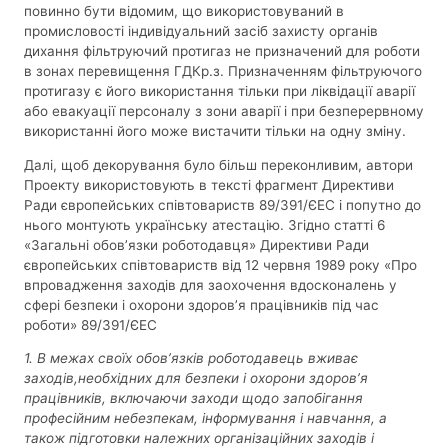
повинно бути відомим, що використовуваний в
промисловості індивідуальний засіб захисту органів
дихання фільтруючий протигаз не призначений для роботи
в зонах перевищення ГДКр.з. Призначенням фільтруючого
протигазу є його використання тільки при ліквідації аварії
або евакуації персоналу з зони аварії і при безперервному
використанні його може вистачити тільки на одну зміну.
Далі, щоб декорування було більш переконливим, автори
Проекту використовують в тексті фрагмент Директиви
Ради європейських співтовариств 89/391/ЄЕС і попутно до
нього монтують українську атестацію. Згідно статті 6
«Загальні обов’язки роботодавця» Директиви Ради
європейських співтовариств від 12 червня 1989 року «Про
впровадження заходів для заохочення вдосконалень у
сфері безпеки і охорони здоров’я працівників під час
роботи» 89/391/ЄЕС
1. В межах своїх обов’язків роботодавець вживає
заходів,необхідних для безпеки і охорони здоров’я
працівників, включаючи заходи щодо запобігання
професійним небезпекам, інформування і навчання, а
також підготовки належних організаційних заходів і