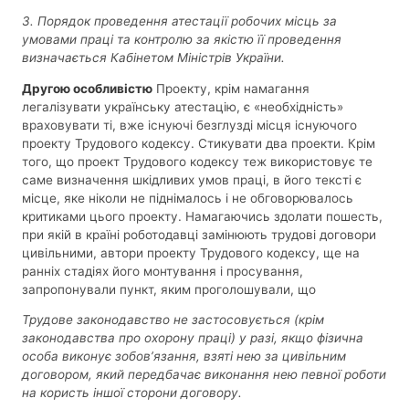
3. Порядок проведення атестації робочих місць за
умовами праці та контролю за якістю її проведення
визначається Кабінетом Міністрів України.
Другою особливістю
Проекту, крім намагання
легалізувати українську атестацію, є «необхідність»
враховувати ті, вже існуючі безглузді місця існуючого
проекту Трудового кодексу. Стикувати два проекти. Крім
того, що проект Трудового кодексу теж використовує те
саме визначення шкідливих умов праці, в його тексті є
місце, яке ніколи не піднімалось і не обговорювалось
критиками цього проекту. Намагаючись здолати пошесть,
при якій в країні роботодавці замінюють трудові договори
цивільними, автори проекту Трудового кодексу, ще на
ранніх стадіях його монтування і просування,
запропонували пункт, яким проголошували, що
Трудове законодавство не застосовується (крім
законодавства про охорону праці) у разі, якщо фізична
особа виконує зобов’язання, взяті нею за цивільним
договором, який передбачає виконання нею певної роботи
на користь іншої сторони договору.