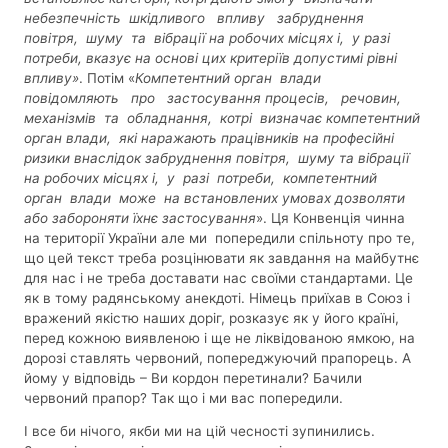
небезпечність шкідливого впливу забруднення
повітря, шуму та вібрації на робочих місцях і, у разі
потреби, вказує на основі цих критеріїв допустимі рівні
впливу»
. Потім «
Компетентний орган влади
повідомляють про застосування процесів, речовин,
механізмів та обладнання, котрі визначає компетентний
орган влади, які наражають працівників на професійні
ризики внаслідок забруднення повітря, шуму та вібрації
на робочих місцях і, у разі потреби, компетентний
орган влади може на встановлених умовах дозволяти
або забороняти їхнє застосування
». Ця Конвенція чинна
на території України але ми попередили спільноту про те,
що цей текст треба розцінювати як завдання на майбутнє
для нас і не треба доставати нас своїми стандартами. Це
як в тому радянському анекдоті. Німець приїхав в Союз і
вражений якістю наших доріг, розказує як у його країні,
перед кожною виявленою і ще не ліквідованою ямкою, на
дорозі ставлять червоний, попереджуючий прапорець. А
йому у відповідь – Ви кордон перетинали? Бачили
червоний прапор? Так що і ми вас попередили.
І все би нічого, якби ми на цій чесності зупинились.