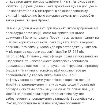
опікувався цими рекомендаціями і як міг підтримував їх
«життя». До речі, де він? Таке враження що він досі десь
ще зберігається в міністерстві в законсервованому
вигляді і періодично його використовують для розробки
таких речей, як цей Проект.
Втім є ще один документ, при прийняті якого дотримані всі
процедури легалізації і саме використання цього
документу і його положень Проект намагається підняти на
щаблях нормативних актів, легалізувати його в нормах
спеціального закону. Мова йде про затверджену наказом
Міністерства охорони здоров’я України № 248 від
08.04.2014р. Гігієнічну класифікація праці за показниками
шкідливості та небезпечності факторів виробничого
середовища важкості та напруженості трудового процесу
(надалі – Гігієнічна класифікація).А оскільки все це
проводиться під гаслом виконання Концепції
реформування системи управління охороною праці в
Україні та затвердження плану заходів щодо її реалізації
побудови системи організації безпеки та гігієни праці в
Україні на основі ризикоорієнтованого підходу для
забезпечення впровадження стандартів Європейського
Союзу, пропонується безпосередньо порівняти ті