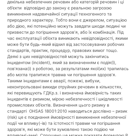
декілька небезпечних речовин або категорій речовин і ці
об’єкти відповідно до закону є реальною загрозою
виникнення надзвичайної ситуації техногенного та
природного характеру. Тобто вони є джерелом, ситуацією
або дією, які потенційно можуть завдати шкоди людині чи
призвести до погіршення здоров’я, або їх комбінація. Під
час експлуатації об’єкта виникають невідповідності, якими
може бути будь-який відхил від застосовуваних робочих
стандартів, практик, процедур, правових вимог тощо.
Деякі з цих невідповідностей можуть закінчитись
інцидентом (incident), який за визначенням є подія(ї),
пов’язана(і) з роботою, за результатами якої(их) трапилась
або могла трапитися травма чи погіршення здоров’я.
Такими інцидентами є аварії, пожежі, вибухи,
неконтрольовані викиди отруйних речовин в кількостях,
які перевищують ГДКр.з. і визначена ймовірність таких
інцидентів є ризиком, мірою небезпечності і шкідливості
промислових об’єктів. Визначення цього ризику в
стандарті OHSAS 18001:2010 наводиться дослівно – ризик
(risk) це є поєднання ймовірності виникнення небезпечної
події чи впливу(-ів) та істотності травми чи погіршання
здоров’я, які може бути зумовлено такою подією чи
впливом(-ами). Спрощено це можна показати формулою Р