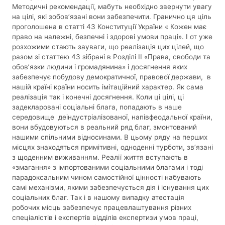
Методичні рекомендації, мабуть необхідно звернути увагу
на цілі, які зобов’язані вони забезпечити. Гранично ця ціль
проголошена в статті 43 Конституції України « Кожен має
право на належні, безпечні і здорові умови праці». І от уже
розхожими стають зауваги, що реалізація цих цілей, що
разом зі статтею 43 зібрані в Розділі ІІ «Права, свободи та
обов’язки людини і громадянина» і досягнення яких
забезпечує побудову демократичної, правової держави, в
нашій країні країни носить імітаційний характер. Як сама
реалізація так і конечні досягнення. Коли ці цілі, ці
задекларовані соціальні блага, попадають в наше
середовище деіндустріалізованої, напівфеодальної країни,
вони вбудовуються в реальний ряд благ, змонтований
нашими спільними відносинами. В цьому ряду на перших
місцях знаходяться примітивні, одноденні турботи, зв’язані
з щоденним виживанням. Реалії життя вступають в
«змагання» з імпортованими соціальними благами і тоді
парадоксальним чином самостійної цінності набувають
самі механізми, якими забезпечується дія і існування цих
соціальних благ. Так і в нашому випадку атестація
робочих місць забезпечує працевлаштування різних
спеціалістів і експертів відділів експертизи умов праці,