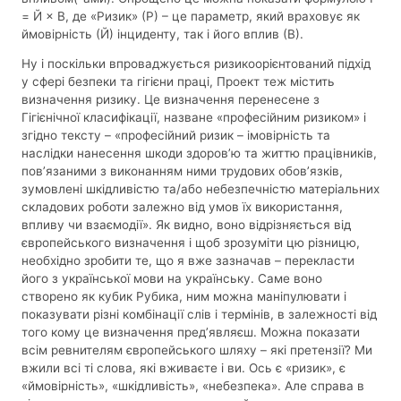
= Й × В, де «Ризик» (Р) – це параметр, який враховує як
ймовірність (Й) інциденту, так і його вплив (В).
Ну і поскільки впроваджується ризикоорієнтований підхід
у сфері безпеки та гігієни праці, Проект теж містить
визначення ризику. Це визначення перенесене з
Гігієнічної класифікації, назване «професійним ризиком» і
згідно тексту – «професійний ризик – імовірність та
наслідки нанесення шкоди здоров’ю та життю працівників,
пов’язаними з виконанням ними трудових обов’язків,
зумовлені шкідливістю та/або небезпечністю матеріальних
складових роботи залежно від умов їх використання,
впливу чи взаємодії». Як видно, воно відрізняється від
європейського визначення і щоб зрозуміти цю різницю,
необхідно зробити те, що я вже зазначав – перекласти
його з української мови на українську. Саме воно
створено як кубик Рубика, ним можна маніпулювати і
показувати різні комбінації слів і термінів, в залежності від
того кому це визначення пред’являєш. Можна показати
всім ревнителям європейського шляху – які претензії? Ми
вжили всі ті слова, які вживаєте і ви. Ось є «ризик», є
«ймовірність», «шкідливість», «небезпека». Але справа в