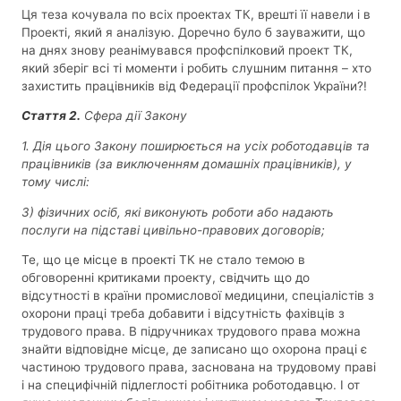
Ця теза кочувала по всіх проектах ТК, врешті її навели і в
Проекті, який я аналізую. Доречно було б зауважити, що
на днях знову реанімувався профспілковий проект ТК,
який зберіг всі ті моменти і робить слушним питання – хто
захистить працівників від Федерації профспілок України?!
Стаття 2.
Сфера дії Закону
1. Дія цього Закону поширюється на усіх роботодавців та
працівників (за виключенням домашніх працівників), у
тому числі:
3) фізичних осіб, які виконують роботи або надають
послуги на підставі цивільно-правових договорів;
Те, що це місце в проекті ТК не стало темою в
обговоренні критиками проекту, свідчить що до
відсутності в країни промислової медицини, спеціалістів з
охорони праці треба добавити і відсутність фахівців з
трудового права. В підручниках трудового права можна
знайти відповідне місце, де записано що охорона праці є
частиною трудового права, заснована на трудовому праві
і на специфічній підлеглості робітника роботодавцю. І от