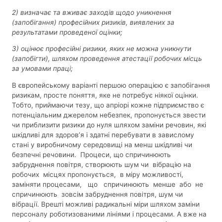
2) визначає та вживає заходів щодо уникнення
(запобігання) професійних ризиків, виявлених за
результатами проведеної оцінки;
3) оцінює професійні ризики, яких не можна уникнути
(запобігти), шляхом проведення атестації робочих місць
за умовами праці;
В європейському варіанті першою операцією є запобігання
ризикам, просте поняття, яке не потребує ніякої оцінки.
Тобто, приймаючи тезу, що апріорі кожне підприємство є
потенціальним джерелом небезпек, пропонується звести
чи приблизити ризики до нуля шляхом заміни речовин, які
шкідливі для здоров’я і здатні перебувати в завислому
стані у виробничому середовищі на менш шкідливі чи
безпечні речовини. Процеси, що спричинюють
забруднення повітря, створюють шум чи вібрацію на
робочих місцях пропонується, в міру можливості,
заміняти процесами, що спричинюють менше або не
спричинюють зовсім забруднення повітря, шум чи
вібрації. Врешті можливі радикальні міри шляхом заміни
персоналу роботизованими лініями і процесами. А вже на