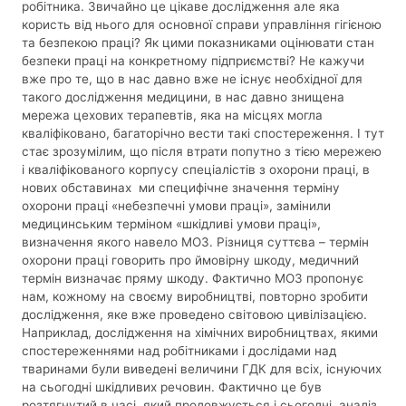
робітника. Звичайно це цікаве дослідження але яка
користь від нього для основної справи управління гігієною
та безпекою праці? Як цими показниками оцінювати стан
безпеки праці на конкретному підприємстві? Не кажучи
вже про те, що в нас давно вже не існує необхідної для
такого дослідження медицини, в нас давно знищена
мережа цехових терапевтів, яка на місцях могла
кваліфіковано, багаторічно вести такі спостереження. І тут
стає зрозумілим, що після втрати попутно з тією мережею
і кваліфікованого корпусу спеціалістів з охорони праці, в
нових обставинах ми специфічне значення терміну
охорони праці «небезпечні умови праці», замінили
медицинським терміном «шкідливі умови праці»,
визначення якого навело МОЗ. Різниця суттєва – термін
охорони праці говорить про ймовірну шкоду, медичний
термін визначає пряму шкоду. Фактично МОЗ пропонує
нам, кожному на своєму виробництві, повторно зробити
дослідження, яке вже проведено світовою цивілізацією.
Наприклад, дослідження на хімічних виробництвах, якими
спостереженнями над робітниками і дослідами над
тваринами були виведені величини ГДК для всіх, існуючих
на сьогодні шкідливих речовин. Фактично це був
розтягнутий в часі, який продовжується і сьогодні, аналіз