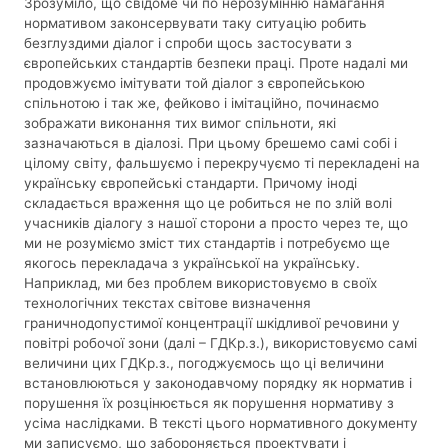
Зрозуміло, що свідоме чи по нерозумінню намагання
нормативом законсервувати таку ситуацію робить
безглуздими діалог і спроби щось застосувати з
європейських стандартів безпеки праці. Проте надалі ми
продовжуємо імітувати той діалог з європейською
спільнотою і так же, фейково і імітаційно, починаємо
зображати виконання тих вимог спільноти, які
зазначаються в діалозі. При цьому брешемо самі собі і
цілому світу, фальшуємо і перекручуємо ті перекладені на
українську європейські стандарти. Причому іноді
складається враження що це робиться не по злій волі
учасників діалогу з нашої сторони а просто через те, що
ми не розуміємо зміст тих стандартів і потребуємо ще
якогось перекладача з української на українську.
Наприклад, ми без проблем використовуємо в своїх
технологічних текстах світове визначення
граничнодопустимої концентрації шкідливої речовини у
повітрі робочої зони (далі – ГДКр.з.), використовуємо самі
величини цих ГДКр.з., погоджуємось що ці величини
встановлюються у законодавчому порядку як норматив і
порушення їх розцінюється як порушення нормативу з
усіма наслідками. В тексті цього нормативного документу
ми записуємо, що забороняється проектувати і