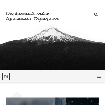
Особистий сайт
Анатолія Дутчака
Dt