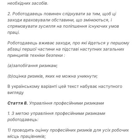
необхідних засобів.
2. Роботодавець повинен слідкувати за тим, щоб ці
заходи враховували обставини, що змінюються, і
спрямовувати зусилля на поліпшення існуючих умов
праці.
Роботодавець вживає заходи, про які йдеться у першому
абзаці першої частини на підставі наступних загальних
принципів техніки безпеки :
(а)запобігання ризикам;
(
b
)
оцінка ризиків, яких не можна уникнути;
В українському варіанті цей текст набуває наступного
вигляду
Стаття 8.
Управління професійними ризиками
1. З метою управління професійними ризиками
роботодавець:
1) проводить оцінку професійних ризиків для усіх робочих
місць працівників;