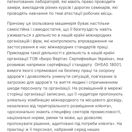
патентованих лабораторій, які мають право проводити
заміри, викладачів різних курсів і дорогих семінарів, які
проводять навчання по темі атестації робочих місць.
Причому ця ізольована машинерія буває настільки
самостійна і самодостатня, що її безглуздість навіть
уживається з діяльністю в нашій країні міжнародних
організацій і фірм, які контролюють впровадження чи
застосування в нас міжнародних стандартів праці.
Прикладом такої діяльності є діяльність в нашій країні
організації ТОВ «Бюро Верітас Сертифікейшн Україна», яка
розвиває напрямок сертифікації стандарту OHSAS 18001,
вимоги якого спрямовані на безпеку праці та охорону
здоров’я і дозволяють уникнути ситуацій, пов’язаних із
загрозою для здоров’я та життя людині і спричиненням
шкоди персоналу та організації. На розміщенній в мережі
сторінці організації записано, що її «аудитори пропонують
унікальну комбінацію міжнародного та місцевого досвіду,
незалежно від територіального розміщення клієнта»,
«досконально знають специфіку секторів промисловості,
національні норми, ринки та мови, що дозволяє
пропонувати рішення, адаптовані під потреби клієнта». На
практиці ж її персонал, набраний серед наших