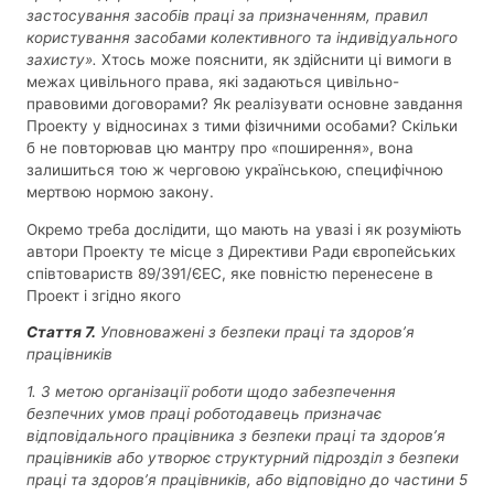
застосування засобів праці за призначенням, правил
користування засобами колективного та індивідуального
захисту».
Хтось може пояснити, як здійснити ці вимоги в
межах цивільного права, які задаються цивільно-
правовими договорами? Як реалізувати основне завдання
Проекту у відносинах з тими фізичними особами? Скільки
б не повторював цю мантру про «поширення», вона
залишиться тою ж черговою українською, специфічною
мертвою нормою закону.
Окремо треба дослідити, що мають на увазі і як розуміють
автори Проекту те місце з Директиви Ради європейських
співтовариств 89/391/ЄЕС, яке повністю перенесене в
Проект і згідно якого
Стаття 7.
Уповноважені з безпеки праці та здоров’я
працівників
1. З метою організації роботи щодо забезпечення
безпечних умов праці роботодавець призначає
відповідального працівника з безпеки праці та здоров’я
працівників або утворює структурний підрозділ з безпеки
праці та здоров’я працівників, або відповідно до частини 5