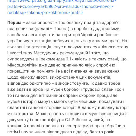
http://www.fpsu.org.ua/napryamki-diyalnosti/okhorona-
pratsi-i-zdorov-ya/15962-pro-naradu-shchodo-novoji-
redaktsiji-zakonu-pro-okhoronu-pratsi)
Перша
– законопроект «Про безпеку праці та здоров’я
працівників» (надалі – Проект) є спробою додатковими
засобами легалізувати на території України російсько-
українську атестацію робочих місць за умовами праці. На
сьогодні та атестація існує в документах сумнівного стану
і якості типу Методичних рекомендацій і того, що
супроводжує ці рекомендації. Їх якість в такому стані, що
Мінсоцполітіки вже давно припинило якісь спроби їх
покращити чи поміняти і на всі питання чи зауваження
щодо неможливості використання цих документів,
відповідає однотипно – використовуйте. Їх давно треба
вже здати в архів чи музей бойової і трудової слави і хоч
то і ганьба для вітчизняної справи охорони праці, але
музей і історія мабуть мають бути чесними, показувати і
славетні і ганебні сторінки історії. В даному випадку історії
міністерства. Можна навіть створити в музеї експозицію з
документу і воскової фігури С.І.Рябоконя, який, на
колишній посаді головного експерта умов праці України а
потім і начальника відповідного відділу, багато років