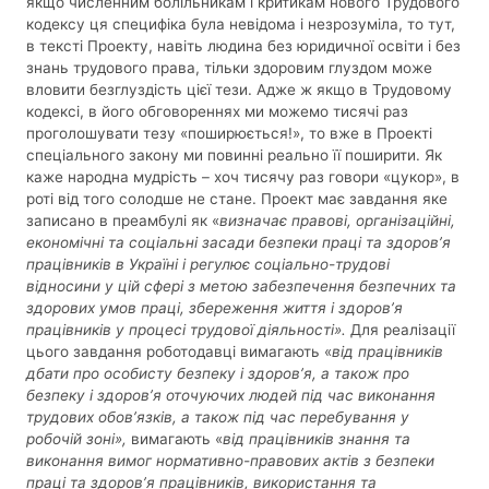
якщо численним болільникам і критикам нового Трудового
кодексу ця специфіка була невідома і незрозуміла, то тут,
в тексті Проекту, навіть людина без юридичної освіти і без
знань трудового права, тільки здоровим глуздом може
вловити безглуздість цієї тези. Адже ж якщо в Трудовому
кодексі, в його обговореннях ми можемо тисячі раз
проголошувати тезу «поширюється!», то вже в Проекті
спеціального закону ми повинні реально її поширити. Як
каже народна мудрість – хоч тисячу раз говори «цукор», в
роті від того солодше не стане. Проект має завдання яке
записано в преамбулі як «
визначає правові, організаційні,
економічні та соціальні засади безпеки праці та здоров’я
працівників в Україні і регулює соціально-трудові
відносини у цій сфері з метою забезпечення безпечних та
здорових умов праці, збереження життя і здоров’я
працівників у процесі трудової діяльності».
Для реалізації
цього завдання роботодавці вимагають «
від працівників
дбати про особисту безпеку і здоров’я, а також про
безпеку і здоров’я оточуючих людей під час виконання
трудових обов’язків, а також під час перебування у
робочій зоні»,
вимагають «
від працівників знання та
виконання вимог нормативно-правових актів з безпеки
праці та здоров’я працівників, використання та