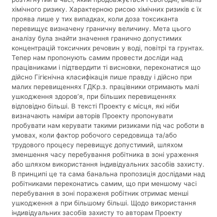
хімічного ризику. Характерною рисою хімічних ризиків є їх
проява лише у тих випадках, коли доза токсиканта
перевищує визначену граничну величину. Мета цього
аналізу була знайти значення гранично допустимих
концентрацій токсичних речовин у воді, повітрі та грунтах.
Тепер нам пропонують самим провести досліди над
працівниками і підтвердити ті висновки, переконатися що
дійсно Гігієнічна класифікація пише правду і дійсно при
малих перевищеннях ГДКр.з. працівники отримають малі
ушкодження здоров’я, при більших перевищеннях
відповідно більші. В тексті Проекту є місця, які ніби
визначають наміри авторів Проекту пропонувати
пробувати нам керувати такими ризиками під час роботи в
умовах, коли фактор робочого середовища та/або
трудового процесу перевищує допустимий, шляхом
зменшення часу перебування робітника в зоні ураження
або шляхом використання індивідуальних засобів захисту.
В принципі це та сама банальна пропозиція дослідами над
робітниками переконатись самим, що при меншому часі
перебування в зоні пораженя робітник отримає менші
ушкодження а при більшому більші. Щодо використання
індивідуальних засобів захисту то авторам Проекту