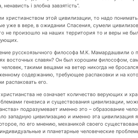
а, ненависть і злобна завзятість”.
нии христианством этой цивилизации, то надо понимать
ые уже в вере, в ожидании Спасения, сумели цивилизо
то не произошло на наших территория то и веры не бы
рующих.
ение русскоязычного философа М.К. Мамардашвили о п
ях восточных славян? Он был хорошим философом, сам
 человек, такими вещами на ветер никогда не бросался
оженному содержанию, требующее распаковки и на кото
и распаковать его.
х христианства не означает количество верующих и хра
блемами генезиса и существования цивилизации, можн
анства» подразумевает именно это – образование чело
ло западную цивилизацию и именно эта цивилизация 
которое, по его мнению, механикой своего существова
индивидуальные и планетарные человеческие проблем