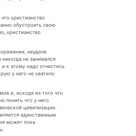
 что христианство
ванно обустроить свою
ло, христианство
оражении, неудаче
 никогда не занимался
 и к этому надо отнестись
рую у него не хватило
мов и, исходя из того что
о понять что у него
веческой цивилизации.
является единственным
ния может пока
ы.