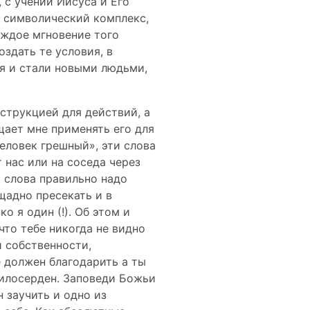
 с учений Иисуса и Его
й символический комплекс,
аждое мгновение того
здать те условия, в
я и стали новыми людьми,
нструкцией для действий, а
щает мне применять его для
человек грешный», эти слова
 нас или на соседа через
и слова правильно надо
щадно пресекать и в
о я один (!). Об этом и
что тебе никогда не видно
й собственности,
е должен благодарить а ты
милосерден. Заповеди Божьи
 заучить и одно из