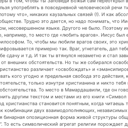
еры в том, чтобы ты Заповеди Божьи сам переоткрыл в
льзя употреблять в повседневной человеческой речи ти
отому что», никаких каузальных связей (!). И как абс
бществе. Трудно это дается, но надо понимать, что И
ом, несовершенном языке. Другого не было. Поэтому и
, например, то место где «любить врагов». Иисус был 
илософом. То, чтобы мы любили врагов своих, это хри
фровывается примерно так. Враг, угнетатель, дал тебе
ебе сдачу и т.д. И так ты втянулся незаметно и стал за
 от внешних обстоятельств. Но ты же собирался освоб
христианство различает «освобождать» и «эмансипир
овать кого угодно и предельная свобода это действия,
тоятельств, только изнутри христианина и никто тебя 
обстоятельства. То место в Мамардашвили, где он гов
нить другим текстом и местами из его книги «Символ 
од христианства становится понятным, когда читаешь те
ак комбинации двух взаимодополняющих, независимых 
ся бинарная опозиционная форма живой структуры об
”. То есть символический агрегат религии порождает д