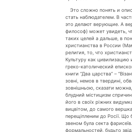
Это сложно понять и опи
стать наблюдателем. В час
это делают верующие. А ве
философ) может увидеть, ч
таких целей а дальше, в по
христианства в России (Мам
религия, то, что христианс
Культуру как цивилизацию 
греко-католический еписко
книги “Два царства” – “Віза
зовні, немов в твердині, об
зовнішньою, сказати можна,
блудний містицизм спричини
його в своїх ріжних видумк
вицвітом, до самого вершка
перещіпленим до Росії. Що 
звеном була секта фарисеїв
формальностей, будьто звід