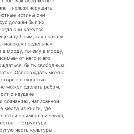
 себе. Как абсолютные
па – нельзя нарушить,
олютные истины они
исус должен был их
ногда они кажутся
еще и добрым, как сказали
стианская предельная
 в морду, ты ему в морду,
висимым от него и его
ождаться, быть свободным,
овать». Освобождать можно
 которые полностью
не может сделать рабом,
орит о неудаче
и сознание», написанной
 места из книги, где
частей – символа и языка,
щества— “структура-
ругую часть культуры –