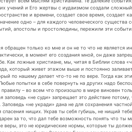
твует всем мыслям христианина. Те далекие события,
тих учений и Его жертвы с иудаизмом создали сложны
остранстве и времени, создает свое время, создает к
начение одно – для каждого человеческого существа со
ытий, апостолы и простолюдины, пережили эти событи
 обращен только ко мне и он не то что не является и
актически, в момент его создания мной, он даже запре
бе. Как ложные христиане, мы, читая в Библии слова «
еда, который живет этажом выше и постоянно заливает
орый по нашему делает что-то не по вере. Тогда как эт
. Любые попытки в себе повернуть на других надо беспо
правилу – во всем что произошло в мире виновен тольк
 заповедь «не суди» запрещает это действие потому, 
 Заповедь «не укради» дана не для сохранения частно
 спасения нищих. Украв ты себя губишь, не нищий теб
арен за то, что дал тебе возможность понять что ты 
те веры, это не юридические нормы, которые ты должен