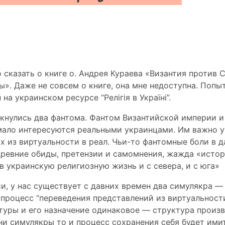
 сказать о книге о. Андрея Кураева «Византия против
ы». Даже не совсем о книге, она мне недоступна. Поп
а украинском ресурсе “Релігія в Україні”.
лкнулись два фантома. Фантом Византийской империи и
мало интересуются реальными украинцами. Им важно у
их из виртуальности в реал. Чьи-то фантомные боли в 
древние обиды, претензии и самомнения, жажда «истор
в украинскую религиозную жизнь и с севера, и с юга»
и, у нас существует с давних времен два симулякра —
 процесс “переведения представлений из виртуальности
уры и его назначение одинаковое — структура произв
ни симулякры то и процесс сохранения себя будет ими