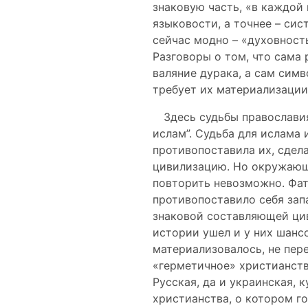
знаковую часть, «в каждой
языковости, а точнее – сис
сейчас модно – «духовность
Разговоры о том, что сама 
валяние дурака, а сам сим
требует их материализации
Здесь судьбы православия
ислам”. Судьба для ислама 
противопоставила их, сдел
цивилизацию. Но окружающ
повторить невозможно. Фат
противопоставило себя за
знаковой составляющей цив
истории ушел и у них шансо
материализовалось, не пер
«герметичное» христианств
Русская, да и украинская, 
христианства, о котором г