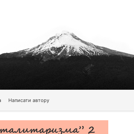
а
Написати автору
оталитаризма” 2