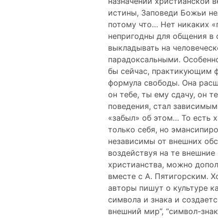
назначений христианской в
истины, Заповеди Божьи не
потому что… Нет никаких «п
непригодны для общения в о
выкладывать на человеческ
парадоксальными. Особенно
бы сейчас, практикующим ф
формула свободы. Она расши
он тебе, ты ему сдачу, он т
поведения, стал зависимым
«забыл» об этом… То есть 
только себя, но эмансипир
независимы от внешних обс
воздействуя на те внешние 
христианства, можно допол
вместе с А. Пятигорским. Х
авторы пишут о культуре к
символа и знака и создает
внешний мир”, “символ-знак