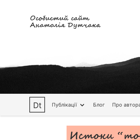
Особистий сайт
Анатолія Дутчака
Dt
Публікації
Блог
Про автор
Истоки “т