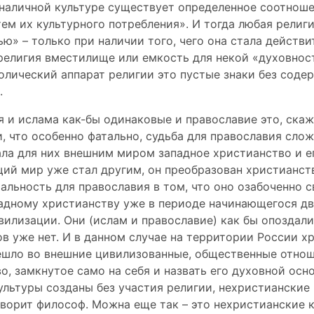
 наличной культуре существует определенное соотнош
тем их культурного потребления». И тогда любая религ
ю» – только при наличии того, чего она стала действ
религия вместилище или емкость для некой «духовност
волический аппарат религии это пустые знаки без соде
.
 и ислама как-бы одинаковые и православие это, скаж
и, что особенно фатально, судьба для православия слож
ала для них внешним миром западное христианство и е
ий мир уже стал другим, он преобразован христианст
альность для православия в том, что оно озабоченно 
падному христианству уже в периоде начинающегося д
илизации. Они (ислам и православие) как бы опоздали
в уже нет. И в данном случае на территории России х
ешло во внешние цивилизованные, общественные отнош
о, замкнутое само на себя и назвать его духовной осн
культуры созданы без участия религии, нехристианские
оворит философ. Можна еще так – это нехристианские 