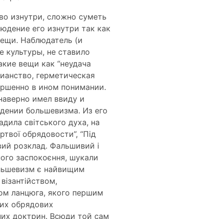
во изнутри, сложно суметь
юдение его изнутри так как
вещи. Наблюдатель (и
е культуры, не ставило
акие вещи как “неудача
тианство, герметическая
вершенно в ином понимании.
наверно имел ввиду и
дении большевизма. Из его
адила світського духа, на
ртвої обрядовости”, “Під
вий розклад. Фальшивий і
ного заспокоєння, шукали
большевизм є найвищим
візантійством,
ном ланцюга, якого першим
них обрядових
рних доктрин. Всюди той сам