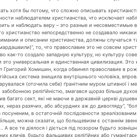
сать хотя бы потому, что сложно описывать христианст
тности наблюдателем христианства, что исключает набл
рить и наблюдать веру – это разные и несовместимые 
то христианство непосредственно не создавало никаки
нимании и описании христианства, должны случаться т
ардашвили)”, то, что православие это не совсем хрис
тво как-то создало западную культуру, но культуру со
и это универсальная и единственная цивилизация. Это 
п Григорий Хомишин, когда обвинял православие в рож
нтійська система знищила внутрішнього чоловіка, впров
варувалася (оточила себе) ґранітним муром штивної і ме
 забобонною реліґійністю, змагався щораз більше духо
в багато сект, які не маючи в державній церкві душев
ах, нераз разячих, або абсурдних аж до дивогляду”, “
 посуненим, в остаточній послідовности зреалізованим 
більше, можна сказати, що больщевизм є останнім зве
… А все те діялося і діється під позором будьто зовніш
них кличів, будьто фальшивих реліґійних або гуманіта