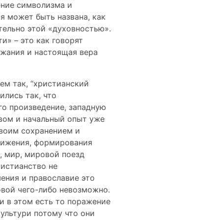
ение символизма и
ия может быть названа, как
ительно этой «духовностью».
и» – это как говорят
ржания и настоящая вера
ем так, “христианский
ились так, что
го произведение, западную
вом и начальный опыт уже
своим сохранением и
вижения, формирования
, мир, мировой поезд
ристианство не
ения и православие это
овой чего-либо невозможно.
 и в этом есть то поражение
культури потому что они