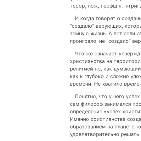
терор, лож, перфідія, інтриґ
И когда говорят о созда
“создало” верующих, котор
земную жизнь. А вот если э
проиграло, не “создало” ве
Что же означает утвержд
христианства на территори
религией но, как думающий
как к глубоко и сложно ул
времени. Не хватило времен
Понятно, что у него успе
сам философ занимался про
определение «успех христи
Именно христианства созда
образованием на планете, 
удовлетворительно решать 