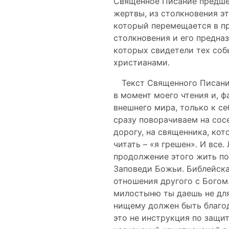
Священное Писание предшес
жертвы, из столкновения э
который перемещается в пр
столкновения и его предназ
которых свидетели тех соб
христианами.
Текст Священного Писания
в момент моего чтения и, ф
внешнего мира, только к се
сразу поворачиваем на сос
дорогу, на священника, кот
читать – «я грешен». И все
продолжение этого жить по 
Заповеди Божьи. Библейская
отношения другого с Богом.
милостыню ты даешь не для
нищему должен быть благод
это не инструкция по защи