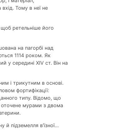
р, і матеріал,
 вхід. Тому в неї не
, щоб ретельніше його
ована на пагорбі над
ться 1114 роком. Як
 у середині ХІV ст. Він на
ним і трикутним в основі.
ловом фортифікації:
данного типу. Відомо, що
, оточене мурами з двома
атерини.
у й підземелля в’їзної…