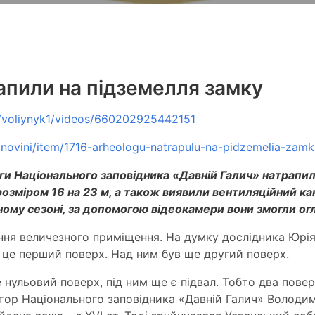
апили на підземелля замку
/voliynyk1/videos/660202925442151
/novini/item/1716-arheologu-natrapulu-na-pidzemelia-zamk
и Національного заповідника «Давній Галич» натрапили 
розміром 16 на 23 м, а також виявили вентиляційний кан
ному сезоні, за допомогою відеокамери вони змогли огл
ння величезного приміщення. На думку дослідника Юрія
 це перший поверх. Над ним був ще другий поверх.
 нульовий поверх, під ним ще є підвал. Тобто два повер
тор Національного заповідника «Давній Галич» Володим