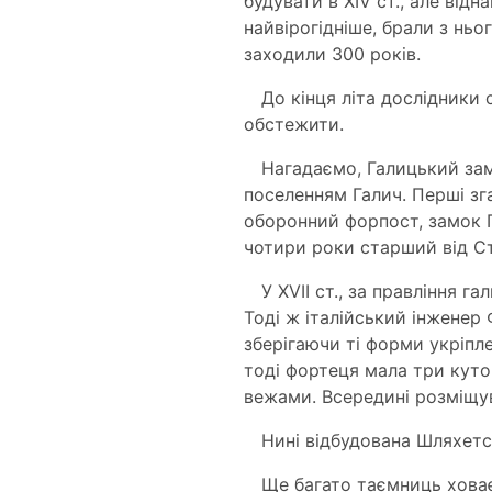
будувати в XIV ст., але відн
найвірогідніше, брали з ньог
заходили 300 років.
До кінця літа дослідники
обстежити.
Нагадаємо, Галицький зам
поселенням Галич. Перші зг
оборонний форпост, замок Г
чотири роки старший від Ст
У ХVІІ ст., за правління 
Тоді ж італійський інженер
зберігаючи ті форми укріпле
тоді фортеця мала три куто
вежами. Всередині розміщу
Нині відбудована Шляхетсь
Ще багато таємниць ховає 