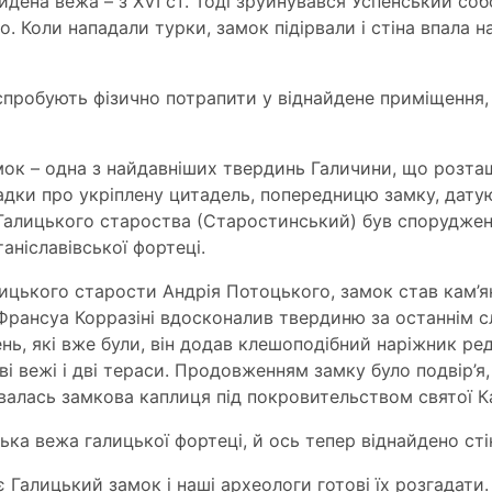
айдена вежа – з XVI ст. Тоді зруйнувався Успенський собо
о. Коли нападали турки, замок підірвали і стіна впала на
 спробують фізично потрапити у віднайдене приміщення
ок – одна з найдавніших твердинь Галичини, що розташ
адки про укріплену цитадель, попередницю замку, датую
алицького староства (Старостинський) був споруджений
аніславівської фортеці.
галицького старости Андрія Потоцького, замок став кам’я
 Франсуа Корразіні вдосконалив твердиню за останнім с
нь, які вже були, він додав клешоподібний наріжник ре
ві вежі і дві тераси. Продовженням замку було подвір’я
валась замкова каплиця під покровительством святої К
ка вежа галицької фортеці, й ось тепер віднайдено стін
Галицький замок і наші археологи готові їх розгадати.