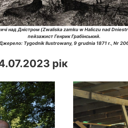
аличі над Дністром (Zwaliska zamku w Haliczu nad Dnies
пейзажист Генрик Грабінський.
Джерело: Tygodnik Ilustrowany, 9 grudnia 1871 r., Nr 20
4.07.2023 рік