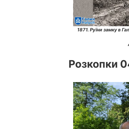
1871. Руїни замку в Г
Розкопки 0