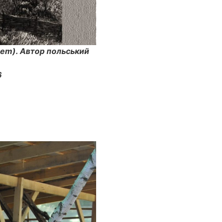
trem). Автор польський
6