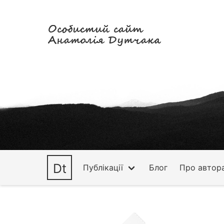
Особистий сайт
Анатолія Дутчака
Dt
Публікації
Блог
Про автор