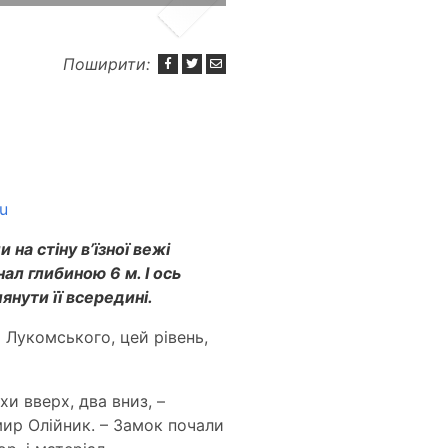
Поширити:
u
на стіну в’їзної вежі
ал глибиною 6 м. І ось
янути її всередині.
 Лукомського, цей рівень,
хи вверх, два вниз, –
ир Олійник. – Замок почали