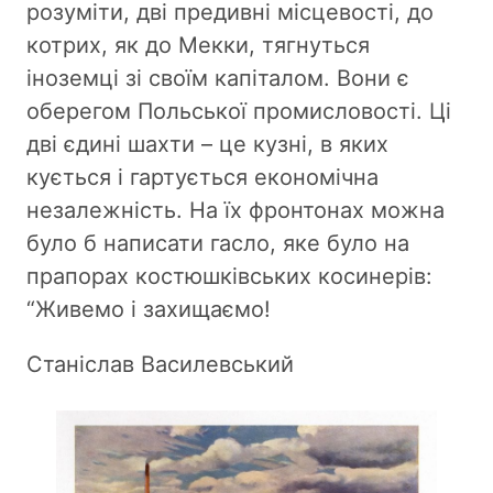
розуміти, дві предивні місцевості, до
котрих, як до Мекки, тягнуться
іноземці зі своїм капіталом. Вони є
оберегом Польської промисловості. Ці
дві єдині шахти – це кузні, в яких
кується і гартується економічна
незалежність. На їх фронтонах можна
було б написати гасло, яке було на
прапорах костюшківських косинерів:
“Живемо і захищаємо!
Станіслав Василевський