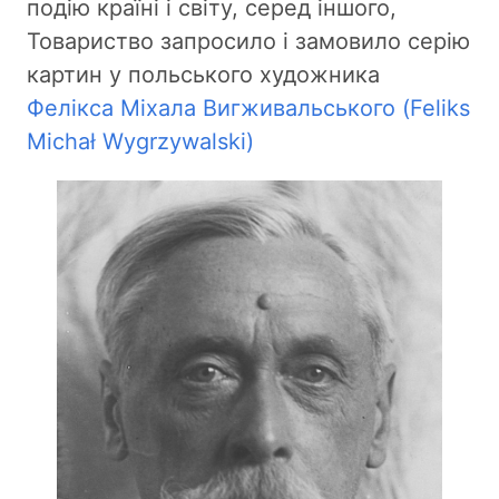
подію країні і світу, серед іншого,
Товариство запросило і замовило серію
картин у польського художника
Фелікса Міхала Вигживальського
(Feliks
Michał Wygrzywalski)