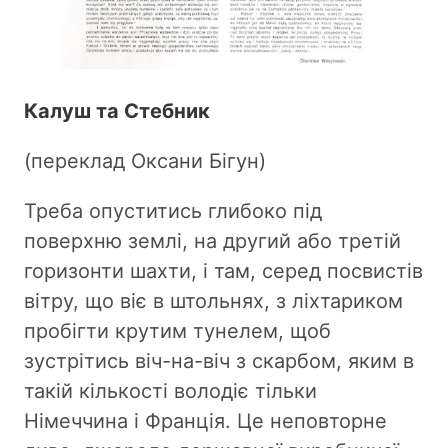
Калуш та Стебник
(переклад Оксани Бігун)
Треба опуститись глибоко під
поверхню землі, на другий або третій
горизонти шахти, і там, серед посвистів
вітру, що віє в штольнях, з ліхтариком
пробігти крутим тунелем, щоб
зустрітись віч-на-віч з скарбом, яким в
такій кількості володіє тільки
Німеччина і Франція. Це неповторне