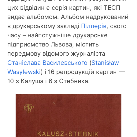
цих відвідин є серія картин, які ТЕСП
видає альбомом. Альбом надрукований
в друкарському закладі
Піллерів
, свого
часу – найпотужніше друкарське
підприємство Львова, містить
передмову відомого журналіста
Станіслава Василевського
(
Stanisław
Wasylewski
) і 16 репродукцій картин —
10 з Калуша і 6 з Стебника.