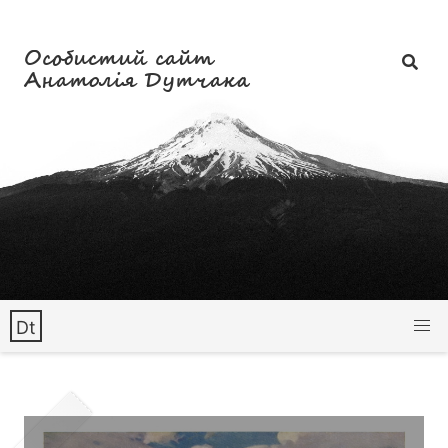
Особистий сайт
Анатолія Дутчака
Dt