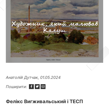
Художник, який малював
Калуш
Анатолій Дутчак, 01.05.2024
Поширити:
Фелікс Вигживальський і ТЕСП