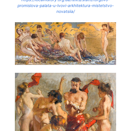
promislova-palata-u-lvovi-arkhitektura-mistetstvo-
novatsiia/