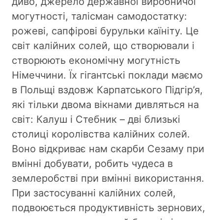
диво, джерело державної виробничої
могутності, талісман самодостатку:
рожеві, сапфірові бурульки каїніту. Це
світ калійних солей, що створювали і
створюють економічну могутність
Німеччини. Їх гігантські поклади маємо
в Польщі вздовж Карпатського Підгір’я,
які тільки двома вікнами дивляться на
світ: Калуш і Стебник – дві близькі
столиці королівства калійних солей.
Воно відкриває нам скарби Сезаму при
вмінні добувати, робить чудеса в
землеробстві при вмінні використання.
При застосуванні калійних солей,
подвоюється продуктивність зернових,