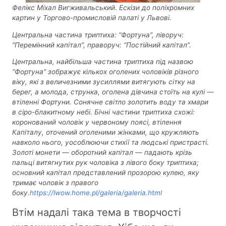
Фелікс Міхал Вигживальський
.
Ескізи до поліхромних
картин у Торгово-промисловій палаті у Львові.
Центральна частина триптиха: “Фортуна”, ліворуч:
“Перемінний капітал”, праворуч: “Постійний капітал”.
Центральна, найбільша частина триптиха під назвою
“Фортуна” зображує кількох оголених чоловіків різного
віку, які з величезними зусиллями витягують сітку на
берег, а молода, струнка, оголена дівчина стоїть на кулі —
втіленні Фортуни. Сонячне світло золотить воду та хмари
в сіро-блакитному небі. Бічні частини триптиха схожі:
коронований чоловік у червоному поясі, втілення
Капіталу, оточений оголеними жінками, що кружляють
навколо нього, уособлюючи стихії та людські пристрасті.
Золоті монети — оборотний капітал — падають крізь
пальці витягнутих рук чоловіка з лівого боку триптиха;
основний капітал представлений прозорою кулею, яку
тримає чоловік з правого
боку.
https://lwow.home.pl/galeria/galeria.html
Втім надалі така тема в творчості