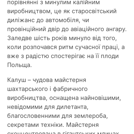
порівнянні з минулим калійним
виробництвом, це як старосвітський
диліжанс до автомобіля, чи
провінційний двір до авіаційного ангару.
Заледве шість років минуло від того,
коли розпочався ритм сучасної праці, а
вже з радістю спостерігає на її плоди
Польща.
Калуш – чудова майстерня
шахтарського і фабричного
виробництва, оснащена найновішими,
невідомими для дилетанта,
благословенними для землероба,
секретами техніки. Майстерня
сконцентрована в гігантських млинах,