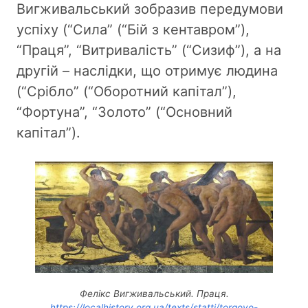
Вигживальський зобразив передумови
успіху (“Сила” (“Бій з кентавром”),
“Праця”, “Витривалість” (“Сизиф”), а на
другій – наслідки, що отримує людина
(“Срібло” (“Оборотний капітал”),
“Фортуна”, “Золото” (“Основний
капітал”).
Фелікс Вигживальський. Праця
.
https://localhistory.org.ua/texts/statti/torgovo-