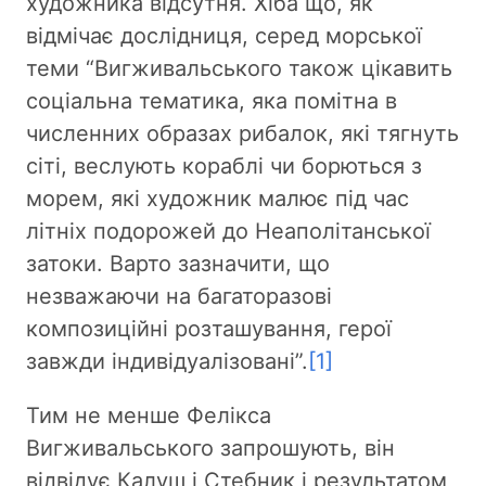
художника відсутня. Хіба що, як
відмічає дослідниця, серед морської
теми “Вигживальського також цікавить
соціальна тематика, яка помітна в
численних образах рибалок, які тягнуть
сіті, веслують кораблі чи борються з
морем, які художник малює під час
літніх подорожей до Неаполітанської
затоки. Варто зазначити, що
незважаючи на багаторазові
композиційні розташування, герої
завжди індивідуалізовані”.
[1]
Тим не менше Фелікса
Вигживальського запрошують, він
відвідує Калуш і Стебник і результатом