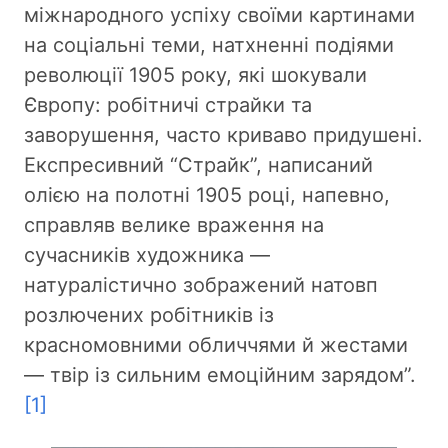
міжнародного успіху своїми картинами
на соціальні теми, натхненні подіями
революції 1905 року, які шокували
Європу: робітничі страйки та
заворушення, часто криваво придушені.
Експресивний “Страйк”, написаний
олією на полотні 1905 році, напевно,
справляв велике враження на
сучасників художника —
натуралістично зображений натовп
розлючених робітників із
красномовними обличчями й жестами
— твір із сильним емоційним зарядом”.
[1]