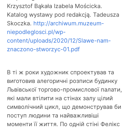
Krzysztof Bąkała Izabela Mościcka.
Katalog wystawy pod redakcją. Tadeusza
Skoczka.
http://archiwum.muzeum-
niepodleglosci.pl/wp-
content/uploads/2020/12/Slawe-nam-
znaczono-stworzyc-01.pdf
В ті ж роки художник спроектував та
виготовив алегоричні розписи будинку
Львівської торгово-промислової палати,
які мали втілити на стінах залу цілий
символічний цикл, що демонстрував би
поступ людини та найважливіші
моменти її життя. По одній стіні Фелікс