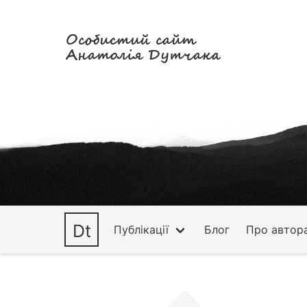
Особистий сайт
Анатолія Дутчака
Dt
Публікації
Блог
Про автор