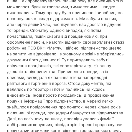
йшла. Так продовжувалось більше року але очевидно ті їх
можливості були нетривалими, тимчасовими і швидко
вичерпались. Тому оренду було припинено і виробництво
повернулось в склад підприємства. Ми забули про них,
але через деякий час, неочікувано, нас досягло відлуння
тої оренди. Спочатку одинокі випадки, які потім
почастішали, пішли скарги від працівників які, при
оформленні пенсій, не могли віднайти свої зарплати і стажі
роботи на ТОВ ВКФ «Метл». І дійсно, підприємство щезло,
на запити не відповідало і в жодному архіві не зберігались
документи його діяльності. Тут пригадались забуті
свідчення працівників, які спостерігали ту, фінальну,
діяльність підприємства. Припинення оренди, за їх
описами, виглядала як панічна втеча напередодні
раптового вторгнення ворога. Стоси документів, які
валялись по території і потім палились чи кудись
вивозились. Іноді просто покидались. В продовження
пошуків інформації про підприємство, в мережі легко
знайшлося повідомлення про початок, через кілька років
після нашої оренди, процедури банкрутства підприємства.
Далі, по логічному ланцюгу, просліджувались фамілії
арбітражних керуючих, ліквідаторів і врешті продовжуючи
пошуки, ми отримали копію рішення господарського суду