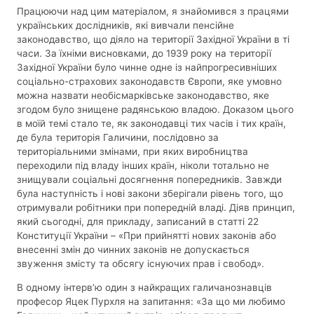
Працюючи над цим матеріалом, я знайомився з працями
українських дослідників, які вивчали пенсійне
законодавство, що діяло на території Західної України в ті
часи. За їхніми висновками, до 1939 року на території
Західної України було чинне одне із найпрогресивніших
соціально-страхових законодавств Європи, яке умовно
можна назвати необісмарківське законодавство, яке
згодом було знищене радянською владою. Доказом цього
в моїй темі стало те, як законодавці тих часів і тих країн,
де була територія Галичини, послідовно за
територіальними змінами, при яких виробництва
переходили під владу інших країн, ніколи тотально не
знищували соціальні досягнення попередників. Завжди
була наступність і нові закони зберігали рівень того, що
отримували робітники при попередній владі. Діяв принцип,
який сьогодні, для прикладу, записаний в статті 22
Конституції України – «При прийнятті нових законів або
внесенні змін до чинних законів не допускається
звуження змісту та обсягу існуючих прав і свобод».
В одному інтерв’ю один з найкращих галичанознавців
професор Яцек Пурхля на запитання: «За що ми любимо