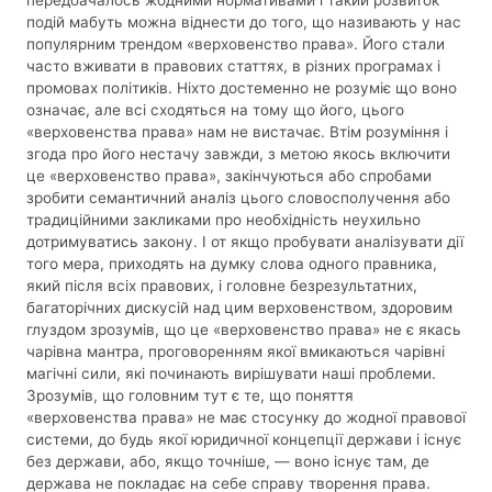
подій мабуть можна віднести до того, що називають у нас
популярним трендом «верховенство права». Його стали
часто вживати в правових статтях, в різних програмах і
промовах політиків. Ніхто достеменно не розуміє що воно
означає, але всі сходяться на тому що його, цього
«верховенства права» нам не вистачає. Втім розуміння і
згода про його нестачу завжди, з метою якось включити
це «верховенство права», закінчуються або спробами
зробити семантичний аналіз цього словосполучення або
традиційними закликами про необхідність неухильно
дотримуватись закону. І от якщо пробувати аналізувати дії
того мера, приходять на думку слова одного правника,
який після всіх правових, і головне безрезультатних,
багаторічних дискусій над цим верховенством, здоровим
глуздом зрозумів, що це «верховенство права» не є якась
чарівна мантра, проговоренням якої вмикаються чарівні
магічні сили, які починають вирішувати наші проблеми.
Зрозумів, що головним тут є те, що поняття
«верховенства права» не має стосунку до жодної правової
системи, до будь якої юридичної концепції держави і існує
без держави, або, якщо точніше, — воно існує там, де
держава не покладає на себе справу творення права.