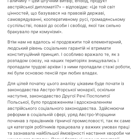
Галичину – цей штучний витвір, епізод, продукт
австрійської дипломатії?» – відповідає: «Це той світ
цінностей, що базувався на правовій державі,
самоврядуванні, кооперативному русі, громадянському
суспільстві, повазі до особи і свободі, якої так сильно
бракувало при комунізмі».
Втім нам не вдалось ні продовжити той елементарний,
людський рівень соціальних гарантій ні втримати
конституційний принцип. І особливо вражало те, як з
розпадом союзу, на наших територіях знищувались і
пропадали трудові архіви і з ними пропадали стажі роботи,
які були основою пенсій при любих владах.
Для цілей початку цього аналізу цікавим буде почати із
законодавства Австро-Угорської монархії, оскільки
наступне, законодавство Другої Речі Посполитої
Польської, було продовженням і вдосконаленням
австрійського соціального законодавства. Здійснюючи
реформи в соціальній сфері, уряд Австро-Угорщини
починав з працівників гірничої промисловості, так як саме
ця категорія робітників працювала у важких умовах праці
та зазнавала найбільшої ймовірності настання хвороби чи