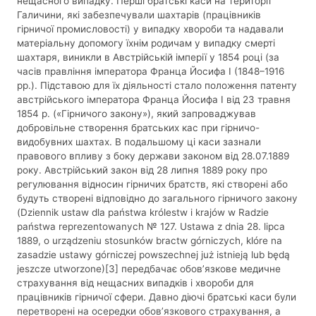
нещасного випадку. Перші братські каси на території
Галичини, які забезпечували шахтарів (працівників
гірничої промисловості) у випадку хвороби та надавали
матеріальну допомогу їхнім родичам у випадку смерті
шахтаря, виникли в Австрійській імперії у 1854 році (за
часів правління імператора Франца Йосифа І (1848–1916
рр.). Підставою для їх діяльності стало положення патенту
австрійського імператора Франца Йосифа І від 23 травня
1854 р. («Гірничого закону»), який запроваджував
добровільне створення братських кас при гірничо-
видобувних шахтах. В подальшому ці каси зазнали
правового впливу з боку держави законом від 28.07.1889
року. Австрійський закон від 28 липня 1889 року про
регулювання відносин гірничих братств, які створені або
будуть створені відповідно до загального гірничого закону
(Dziennik ustaw dla państwa królestw i krajów w Radzie
państwa reprezentowanych № 127. Ustawa z dnia 28. lipca
1889, o urządzeniu stosunków bractw górniczych, klóre na
zasadzie ustawy górniczej powszechnej już istnieją lub będą
jeszcze utworzone)[3] передбачає обов’язкове медичне
страхування від нещасних випадків і хвороби для
працівників гірничої сфери. Давно діючі братські каси були
перетворені на осередки обов’язкового страхування, а