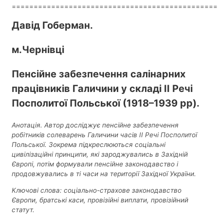
===============================================
Давід Гоберман.
м.Чернівці
Пенсійне забезпечення салінарних
працівників Галичини у складі ІІ Речі
Посполитої Польської (1918–1939 рр).
Анотація.
Автор досліджує пенсійне забезпечення
робітників солеварень Галичини часів ІІ Речі Посполитої
Польської. Зокрема підкреслюються соціальні
цивілізаційні принципи, які зароджувались в Західній
Європі, потім формували пенсійне законодавство і
продовжувались в ті часи на території Західної України.
Ключові слова: соціально-страхове законодавство
Європи, братські каси, провізійні виплати, провізійний
статут.