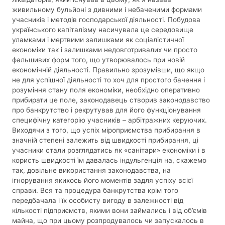
живильному бульйоні з дивними і небаченими формами
учасників і методів господарської діяльності. Побудова
українського капіталізму насичувала це середовище
уламками і мертвими залишками як соціалістичної
економіки так і залишками недовготривалих чи просто
фальшивих форм того, що утворювалось при новій
економічній діяльності. Правильно зрозумівши, що якщо
не для успішної діяльності то хоч для простого бачення і
розуміння стану поля економіки, необхідно оперативно
прибирати це поле, законодавець створив законодавство
про банкрутство і рекрутував для його функціонування
специфічну категорію учасників – арбітражних керуючих.
Виходячи з того, що успіх міроприємства прибирання в
значній степені залежить від швидкості прибирання, ці
учасники стали розглядатись як «санітари» економіки і в
користь швидкості їм давалась індульгенція на, скажемо
так, довільне використання законодавства, на
ігнорування якихось його моментів задля успіху всієї
справи. Вся та процедура банкрутства крім того
передбачала і їх особисту вигоду в залежності від
кількості підприємств, якими вони займались і від об’ємів
майна, що при цьому розпродувалось чи запускалось в