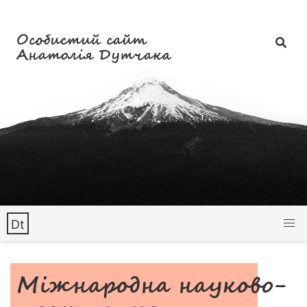
Особистий сайт
Анатолія Дутчака
Dt
Міжнародна науково-