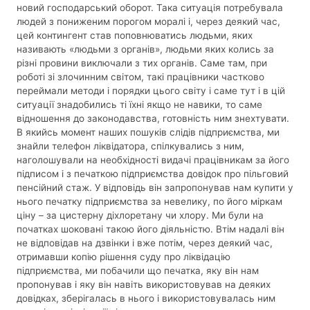
новий господарський оборот. Така ситуація потребувала
людей з пониженим порогом моралі і, через деякий час,
цей контингент став поповнюватись людьми, яких
називають «людьми з органів», людьми яких колись за
різні провини виключали з тих органів. Саме там, при
роботі зі злочинним світом, такі працівники частково
переймали методи і порядки цього світу і саме тут і в цій
ситуації знадобились ті їхні якщо не навики, то саме
відношення до законодавства, готовність ним знехтувати.
В якийсь момент наших пошуків слідів підприємства, ми
знайли телефон ліквідатора, спілкувались з ним,
наголошували на необхідності видачі працівникам за його
підписом і з печаткою підприємства довідок про пільговий
пенсійний стаж. У відповідь він запропонував нам купити у
нього печатку підприємства за невелику, по його міркам
ціну – за цистерну діхлоретану чи хлору. Ми були на
початках шоковані такою його діяльністю. Втім надалі він
не відповідав на дзвінки і вже потім, через деякий час,
отримавши копію рішення суду про ліквідацію
підприємства, ми побачили що печатка, яку він нам
пропонував і яку він навіть використовував на деяких
довідках, зберігалась в нього і використовувалась ним