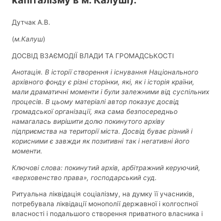
капіталізму в м. Калуші).
Дутчак А.В.
(
м.Калуш
)
ДОСВІД ВЗАЄМОДІЇ ВЛАДИ ТА ГРОМАДСЬКОСТІ
Анотація. В історії створення і існування Національного
архівного фонду є різні сторінки, які, як і історія країни,
мали драматичні моменти і були залежними від суспільних
процесів. В цьому матеріалі автор показує досвід
громадської організації, яка сама безпосередньо
намагалась вирішити долю покинутого архіву
підприємства на території міста. Досвід буває різний і
корисними є завжди як позитивні так і негативні його
моменти.
Ключові слова: покинутий архів, арбітражний керуючий,
«верховенство права», господарський суд.
Ритуальна ліквідація соціалізму, на думку її учасників,
потребувала ліквідації монополії державної і колгоспної
власності і подальшого створення приватного власника і