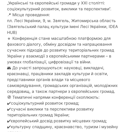
„Українські та європейські громади у ХХІ столітті:
соціокультурний розвиток, виклики та перспективи“.
📍 Місце проведення:
пл. Лесі Українки, 9, м. Звягель, Житомирська область
(Звягельський палац культури імені Лесі Українки, IDEA
HUB)
🔹 Конференція стане масштабною платформою для
фахового діалогу, обміну досвідом та напрацювання
сучасних підходів до розвитку територіальних громад
України у взаємодії з європейськими партнерами – в
умовах глобалізації, цифровізації та війни.
👥 До участі запрошуються: науковці, викладачі,
краєзнавці, працівники закладів культури й освіти,
представники органів влади та місцевого
самоврядування, громадських організацій, молодіжних
середовищ, а також партнери з європейських громад.
🧭 Тематичні напрями конференції охоплюють:
✔️соціокультурний розвиток громад;
✔️сучасні виклики та перспективи розвитку
територіальних громад України;
✔️європейський досвід розвитку місцевих громад;
✔️культурну спадщину, краєзнавство, туризм і музейну