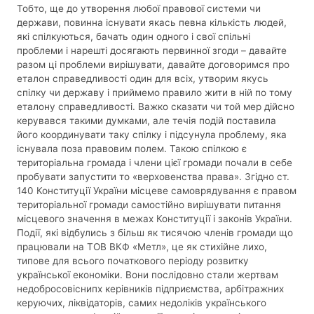
Тобто, ще до утворення любої правової системи чи
держави, повинна існувати якась певна кількість людей,
які спілкуються, бачать один одного і свої спільні
проблеми і нарешті досягають первинної згоди – давайте
разом ці проблеми вирішувати, давайте договоримся про
еталон справедливості один для всіх, утворим якусь
спілку чи державу і приймемо правило жити в ній по тому
еталону справедливості. Важко сказати чи той мер дійсно
керувався такими думками, але течія подій поставила
його координувати таку спілку і підсунула проблему, яка
існувала поза правовим полем. Такою спілкою є
територіальна громада і члени цієї громади почали в себе
пробувати запустити то «верховенства права». Згідно ст.
140 Конституції України місцеве самоврядування є правом
територіальної громади самостійно вирішувати питання
місцевого значення в межах Конституції і законів України.
Події, які відбулись з більш як тисячою членів громади що
працювали на ТОВ ВКФ «Метл», це як стихійне лихо,
типове для всього початкового періоду розвитку
української економіки. Вони послідовно стали жертвам
недобросовіснипх керівників підприємства, арбітражних
керуючих, ліквідаторів, самих недоліків українського