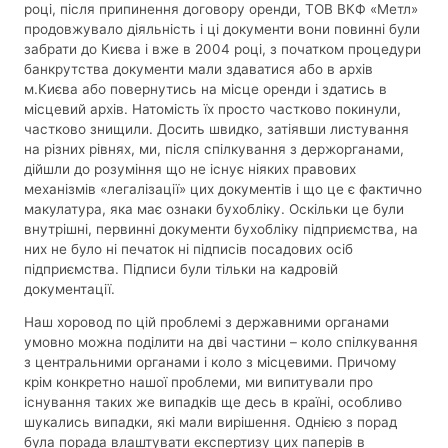
році, після припинення договору оренди, ТОВ ВКФ «Метл»
продовжувало діяльність і ці документи вони повинні були
забрати до Києва і вже в 2004 році, з початком процедури
банкрутства документи мали здаватися або в архів
м.Києва або повернутись на місце оренди і здатись в
місцевий архів. Натомість їх просто частково покинули,
частково знищили. Досить швидко, затіявши листування
на різних рівнях, ми, після спілкування з держорганами,
дійшли до розуміння що не існує ніяких правових
механізмів «легалізації» цих документів і що це є фактично
макулатура, яка має ознаки бухобліку. Оскільки це були
внутрішні, первинні документи бухобліку підприємства, на
них не було ні печаток ні підписів посадових осіб
підприємства. Підписи були тільки на кадровій
документації.
Наш хоровод по цій проблемі з державними органами
умовно можна поділити на дві частини – коло спілкування
з центральними органами і коло з місцевими. Причому
крім конкретно нашої проблеми, ми випитували про
існування таких же випадків ще десь в країні, особливо
шукались випадки, які мали вирішення. Однією з порад
була порада влаштувати експертизу цих паперів в