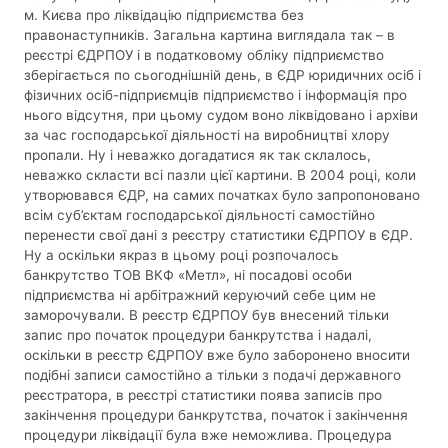
м. Києва про ліквідацію підприємства без
правонаступників. Загальна картина виглядала так – в
реєстрі ЄДРПОУ і в податковому обліку підприємство
зберігається по сьогоднішній день, в ЄДР юридичних осіб і
фізичних осіб-підприємців підприємство і інформація про
нього відсутня, при цьому судом воно ліквідовано і архіви
за час господарської діяльності на виробництві хлору
пропали. Ну і неважко догадатися як так склалось,
неважко скласти всі пазли цієї картини. В 2004 році, коли
утворювався ЄДР, на самих початках було запропоновано
всім суб’єктам господарської діяльності самостійно
перенести свої дані з реєстру статистики ЄДРПОУ в ЄДР.
Ну а оскільки якраз в цьому році розпочалось
банкрутство ТОВ ВКФ «Метл», ні посадові особи
підприємства ні арбітражний керуючий себе цим не
заморочували. В реєстр ЄДРПОУ був внесений тільки
запис про початок процедури банкрутства і надалі,
оскільки в реєстр ЄДРПОУ вже було заборонено вносити
подібні записи самостійно а тільки з подачі державного
реєстратора, в реєстрі статистики поява записів про
закінчення процедури банкрутства, початок і закінчення
процедури ліквідації була вже неможлива. Процедура