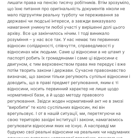
лишати права на пенсію тисячу робітників. Втім зрозуміло,
що їхнє питання про оригінальність документів ніколи не
мало підгрунтям реальну турботу чи переживання за
державні чи людські інтереси, а завжди виказувало
намагання уникнути любої участі у вирішенні долі цього
архіву. Все це закінчилось нічим. І тоді виникало
розуміння – у нас все так. У нас немає тих первинних
відносин солідарності, співчуття, справедливості у
відносинах між людьми. Саме ці відносини а не штамп у
паспорті робить їх громадянами і саме ці відносини є
двигуном, є тим верховенством права яке передує і вже
потім творить закони і держави. Сучасне правознавство
визначає, що закони тільки регулюють супільні відносини і
доводить, що в праві предмет регулювання, яким є ті
відносини, носить первинний характер не лише щодо
нормативної бази, а й щодо методу правового
регулювання. Звідси жоден нормативний акт не в змозі
“виробити” те коло суспільних відносин, які він
врегульовує. І от в нашій ситуації, ми, перетягуючи на
свою територію західні інституції і закони, намагаємось
регулювати відносини яких не існує. А насправді ми
будуємо свої реальні відносини на реальних чи надуманих
одиничних випадках неправової поведінки, рахуємо що