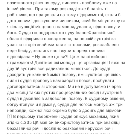
позитивного рішення суду, виносить проблему вже на
інший рівень. При такому розкладі вже б навіть ті
робітники, що працювали на тому підприємстві, стали б
дотатковим і дошкульним чинником, який би міг увімкнути
якісь функціїї місцевого самоврядування, підштовхнути
його. Суддя господарського суду Івано-Франківської
області відкриває провадження, на першій зустрічі за
участю сторін знайомиться зі сторонами, розслаблено
веде бесіду, хвалить нас і журить представника
відповідача – Ну як же це ви?! Це ж ваші виборці
страждають! Дивіться які молодці ця організація! І вже на
другій зустрічі все радикально міняється. До судді
доходить унікальний зміст позову, вмішуються ще якісь
сили і суддя пропонує нам забрати позов, пробувати
договорюватись зі стороною. Ми не відступаємо і через
два місяці таких пустих процесуальних бесід і зустрічей
суддя відмовляє в задоволені позову. В судовому рішенні,
обгрунтовуючи відмову, суддя для чогось монтує аж три
неправди, кожної якої окремо було б досить для відмови.
[1] В першому твердженні суддя описує механізм, який
згідно с.335 ЦК мав би використовуватись при знахідці
безхазяйної речі і дослівно безхазяйні нерухомі речі