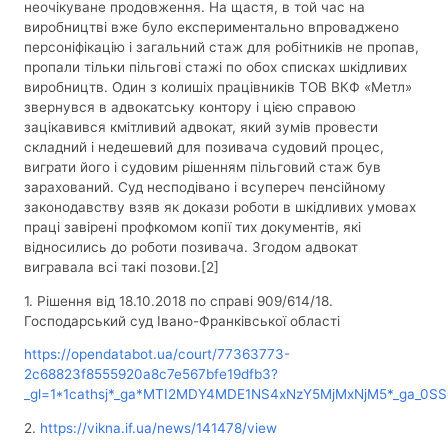
неочікуване продовження. На щастя, в той час на
виробництві вже було експериментально впроваджено
персоніфікацію і загальний стаж для робітників не пропав,
пропали тільки пільгові стажі по обох списках шкідливих
виробництв. Один з колишіх працівників ТОВ ВКФ «Метл»
звернувся в адвокатську контору і цією справою
зацікавився кмітливий адвокат, який зумів провести
складний і недешевий для позивача судовий процес,
виграти його і судовим рішенням пільговий стаж був
зарахований. Суд несподівано і всупереч пенсійному
законодавству взяв як докази роботи в шкідливих умовах
праці завірені профкомом копії тих документів, які
відносились до роботи позивача. Згодом адвокат
вигравала всі такі позови.[2]
1. Рішення від 18.10.2018 по справі 909/614/18.
Господарський суд Івано-Франківської області
https://opendatabot.ua/court/77363773-
2c68823f8555920a8c7e567bfe19dfb3?
_gl=1*1cathsj*_ga*MTI2MDY4MDE1NS4xNzY5MjMxNjM5*_ga_0S
2.
https://vikna.if.ua/news/141478/view