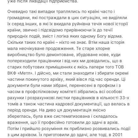
уже після ліквідації підприємства.
Очевидно такі випадки траплялись по країні часто і
громадяни, які постраждали в цих ситуаціях, не виділяли
їх серед інших, в які їх вкидала руйнівна течія нової історії
країни, звично і підсвідомо прирівнюючи їх до течії
природніх подій, зміст і логіка яких одному Богу відома.
Скільки таких по країні – ніхто не знає. Втім наша історія
мала неочікуване продовження. Те старе хлорне
виробництво було демонтоване, збудоване нове, куди
попереходили працівники і від них ми довідались, що в
старих побутових приміщеннях є якісь папери того ТОВ
ВКФ «Метл». І дійсно, ми стали знаходити і збирати окремі
частини покинутого архіву, який вівся під час оренди. Ці
документи були нами зібрані, перенесені в профком і з
часом в профспілковому комітеті зібрались всі особові
рахунки і розрахункові листки працівників в кількості 33-х
томів а також частина кадрової документації, що велась в
період оренди. На диво ця документація якісно
збереглась, була вже систематизована і складалось
враження, що її професійно готовили до здачі в архів.
Потім і прийшло розуміння як приблизно розвивались події
з цим архівом. Їх приготовили до здачі, але тоді, в 2001