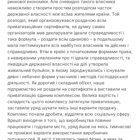
ринкової економіки. Але очевидно такого власника
неможливо створити простим розподілом часток
державної власності між всіма жителями країни. Той
розподіл, який організовувався роздачою всім
приватизаційних сертифікатів, на думку самих
організаторів мав декларувати ідеали справедливості і
така формула – роздати всім однаково – в подальшому
мала легітимізувати всіх майбутніх власників як дійсних і
справедливих. Втім в країні з початковими формами права,
з невиразним уявленням про ті ідеали справедливості, та
ліквідація державної власності на ділі утворила
живильний бульйон, в якому зароджувались і існували
дивні і небачені форми учасників і методів господарської
діяльності. Як дорогий і складний об’єкт, наше
підприємство не роздали на сертифікати а виставили на
приватизацію єдиним комплексом. Велика вартість і
складність цього комплексу затягнули приватизацію,
заставили уряд шукати якісь інші варіанти продажу.
Комплекс почали дробити, відділяти всю соціальну сферу.
Врешті виходячи з того, що виробництва повинні
працювати і годувати місто, уряд йшов на якісь тимчасові
чи проміжні варіанти використання виробничих
потужностей. В місті з’являлись дивні фірми, в яких за