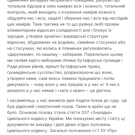
тотальна підозра в злих намірах всіх і кожного, тотальний
контроль, який виходить з існування намірів кожного
обдурити нас і всіх, надалі і збереже нас і всіх від наслідків
цих намірів. Така тактика не то що руйнує любі прояви
елементарних відносин солідарності але і блокує їх
зародки, утворює архаїчні і варварські структури
відносин, збудованих на родових, сімейних стосунках або
на стосунках, які колись в племенах регулювались
«дарунками», по нашому – хабарами. Паралельно цьому
ми своїми карго-виборами ліпимо бутафорські громади і
Ради різних рівнів, врешті бутафорське право,
громадянське суспільство, розраховуючи що вони,
утворені нами, самі якось повинні працювати і потім
дивуємось – чому воно у них працює а у нас ні. У них є
джерело а у нас немає і «хата з краю» – це діагноз.
І насамкінець у нас виникла ідея подати позов до суду. Це
був рідкісний і екзотичний позов. Таких в країні ще не
було. Основою позову стала стаття 337 «Знахідка»
Цивільного кодексу України. Ми показуємо місту і світу ці
документи як знахідку і далі діємо згідно положень
Цивільного кодексу. Загальні положення ст.1 ЗУ «Про