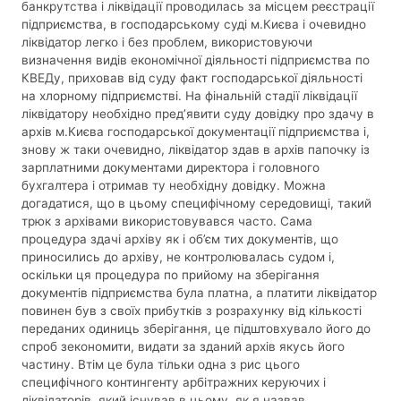
банкрутства і ліквідації проводилась за місцем реєстрації
підприємства, в господарському суді м.Києва і очевидно
ліквідатор легко і без проблем, використовуючи
визначення видів економічної діяльності підприємства по
КВЕДу, приховав від суду факт господарської діяльності
на хлорному підприємстві. На фінальній стадії ліквідації
ліквідатору необхідно пред’явити суду довідку про здачу в
архів м.Києва господарської документації підприємства і,
знову ж таки очевидно, ліквідатор здав в архів папочку із
зарплатними документами директора і головного
бухгалтера і отримав ту необхідну довідку. Можна
догадатися, що в цьому специфічному середовищі, такий
трюк з архівами використовувався часто. Сама
процедура здачі архіву як і об’єм тих документів, що
приносились до архіву, не контролювалась судом і,
оскільки ця процедура по прийому на зберігання
документів підприємства була платна, а платити ліквідатор
повинен був з своїх прибутків з розрахунку від кількості
переданих одиниць зберігання, це підштовхувало його до
спроб зекономити, видати за зданий архів якусь його
частину. Втім це була тільки одна з рис цього
специфічного контингенту арбітражних керуючих і
ліквідаторів, який існував в цьому, як я назвав