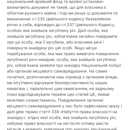
національний архівний фонд та архівні установи»
визначають документ як такий, що для власника є
об’єктом рухомого майна і тоді ми рахує ці документи по
визначенню ст.335 Цивільного кодексу безхазяйною
річчю а себе, відповідно до ст.337 Цивільного Кодексу,
особою яка знайшла загублену річ. Далі особа, яка
знайшла загублену річ, зобов’язана негайно повідомити
про це особу, яка її загубила, або власника речі і
повернути знайдену річ цій особі. Якщо місце
перебування особи, яка має право вимагати повернення
загубленої речі невідомі, особа, яка знайшла загублену
річ, зобов’язана заявити про знахідку Національній поліції
або органові місцевого самоврядування. На самих
початках, розпочинаючи наш хоровод з органами влади,
ми інтуїтивно відчували безперспективність наших
намагань і, паралельно цим намаганням, на задньому
плані відслідковували терміни цих статей ЦК, якими
можливо скористаємось. Повідомлення органові
місцевого самоврядування у нас було зафіксовано зразу і
далі діяв термін статті 338 «Набуття права власності на
знахідку», згідно якої особа, яка знайшла загублену річ,
набуває право власності на неї після спливу шести
місяців з моменту заявлення про знахідку Національній