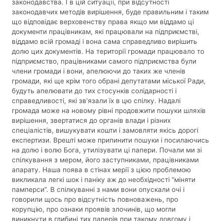
законодавства. І в цій ситуації, при відсутності
законодавчих методів вирішення, буде правильним і таким
що відповідає верховенству права якщо ми віддамо ці
документи працівникам, які працювали на підприємстві,
віддамо всій громаді і вона сама справедливо вирішить
долю цих документів. На території громади працювало то
підприємство, працівниками самого підприємства були
члени громади і вони, апелюючи до таких же членів
громади, які ще крім того обрані депутатами міської Ради,
будуть апелювати до тих стосунків солідарності і
справедливості, які зв’язали їх в цю спілку. Надалі
громада може на новому рівні продовжити пошуки шляхів
вирішення, звертатися до органів влади і різних
спеціалістів, вишукувати кошти і замовляти якісь дорогі
експертизи. Врешті може припинити пошуки і посилаючись
на долю і волю Бога, утилізувати ці папери. Почали ми зі
спілкування з мером, його заступниками, працівниками
апарату. Наша поява в стінах мерії з цією проблемою
викликала легкі шок і паніку аж до необхідності “міняти
памперси”. В спілкуванні з нами вони опускали очі і
говорили щось про відсутність повноважень, про
корупцію, про ознаки проявів злочинів, що могли
виникнути в глибині тих паперів при такому довгому і