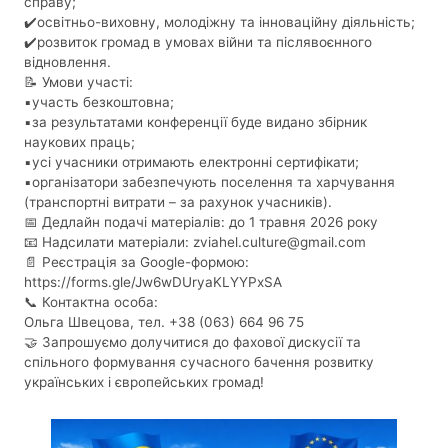
справу;
✔️освітньо-виховну, молодіжну та інноваційну діяльність;
✔️розвиток громад в умовах війни та післявоєнного
відновлення.
📝 Умови участі:
▪️участь безкоштовна;
▪️за результатами конференції буде видано збірник
наукових праць;
▪️усі учасники отримають електронні сертифікати;
▪️організатори забезпечують поселення та харчування
(транспортні витрати – за рахунок учасників).
📅 Дедлайн подачі матеріалів: до 1 травня 2026 року
📧 Надсилати матеріали: zviahel.culture@gmail.com
📄 Реєстрація за Google-формою:
https://forms.gle/Jw6wDUryaKLYYPxSA
📞 Контактна особа:
Ольга Швецова, тел. +38 (063) 664 96 75
🤝 Запрошуємо долучитися до фахової дискусії та
спільного формування сучасного бачення розвитку
українських і європейських громад!