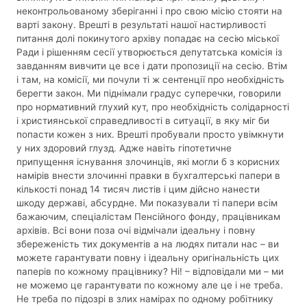
неконтрольованому зберіганні і про свою місію стояти на
варті закону. Врешті в результаті нашої настирливості
питання долі покинутого архіву попадає на сесію міської
Ради і рішенням сесії утворюється депутатська комісія із
завданням вивчити це все і дати пропозиції на сесію. Втім
і там, на комісії, ми почули ті ж сентенції про необхідність
берегти закон. Ми піднімали градус суперечки, говорили
про нормативний глухий кут, про необхідність солідарності
і християнської справедливості в ситуації, в яку міг би
попасти кожен з них. Врешті пробували просто увімкнути
у них здоровий глузд. Адже навіть гіпотетичне
припущення існування злочинців, які могли б з корисних
намірів внести злочинні правки в бухгалтерські папери в
кількості понад 14 тисяч листів і цим дійсно нанести
шкоду державі, абсурдне. Ми показували ті папери всім
бажаючим, спеціалістам Пенсійного фонду, працівникам
архівів. Всі вони поза очі відмічали ідеальну і повну
збереженість тих документів а на людях питали нас – ви
можете гарантувати повну і ідеальну оригінальність цих
паперів по кожному працівнику? Ні! – відповідали ми – ми
не можемо це гарантувати по кожному але це і не треба.
Не треба по підозрі в злих намірах по одному робітнику