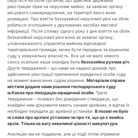
беруться на облік органом, що здійснює державну
реєстрацію прав на нерухоме майно, за заявою органу
місцевого самоврядування, на території якого вони
розміщені. Про взяття безхазяйної нерухомої речі на облік
робиться оголошення у друкованих засобах масової
інформації. Після спливу одного року з дня взяття на облік
безхазяйної нерухомої речі вона за заявою органу,
уповноваженого управляти майном відповідної
територіальної громади, може бути передана за рішенням
суду у комунальну власність. Все це не мало ніякого
сенсу оскільки наша знахідка була
безхазяйна рухома річ
.
Друге твердження – що нами не надано доказів про
здійснення реєстрації припинення юридичної особи суду
на момент винесення судом рішення.
Матеріали справи
містили додане нами рішення господарського суду
м.Києва про ліквідацію юридичної особи.
Третє
твердження – позивач без доведення стверджує, що
знайдені ним документи мають ознаки архівних, а відтак їх
необхідно передати до архівної установи.
В позові не було
ні слова про архівні установи чи про те, що це є якийсь
архів. Тільки на вагу невеликої цінності макулатура.
Апеляцію ми не подавали, але ці події потім отримали