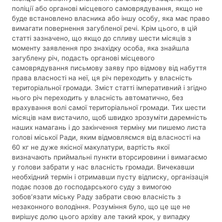
поліції або органові місцевого самоврядування, якщо не
буде встановлено власника або іншу особу, яка має право
вимагати повернення загубленої речі. Крім цього, в цій
статті зазначено, що якщо до спливу шести місяців з
моменту заявлення про знахідку особа, яка знайшла
загублену річ, подасть органові місцевого
самоврядування письмову заяву про відмову від набуття
права власності на неї, ця річ переходить у власність
територіальної громади. Зміст статті імперативний і згідно
нього річ переходить у власність автоматично, без
врахування волі самої територіальної громади. Тих шести
місяців нам вистачило, щоб швидко зрозуміти даремність
наших намагань і до закінчення терміну ми пишемо листа
голові міської Ради, яким відмовляємся від власності на
60 кг не дуже якісної макулатури, вартість якої
визначають приймальні пункти вторсировини і вимагаємо
у голови забрати у нас власність громади. Вичекавши
необхідний термін і отримавши пусту відписку, організація
подає позов до господарського суду з вимогою
зобов’язати міську Раду забрати свою власність з
незаконного володіння. Розуміння було, що це ще не
вирішує долю цього архіву але такий крок, у випадку