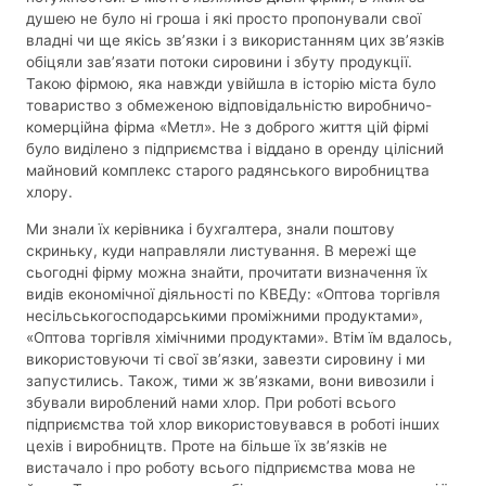
душею не було ні гроша і які просто пропонували свої
владні чи ще якісь зв’язки і з використанням цих зв’язків
обіцяли зав’язати потоки сировини і збуту продукції.
Такою фірмою, яка навжди увійшла в історію міста було
товариство з обмеженою відповідальністю виробничо-
комерційна фірма «Метл». Не з доброго життя цій фірмі
було виділено з підприємства і віддано в оренду цілісний
майновий комплекс старого радянського виробництва
хлору.
Ми знали їх керівника і бухгалтера, знали поштову
скриньку, куди направляли листування. В мережі ще
сьогодні фірму можна знайти, прочитати визначення їх
видів економічної діяльності по КВЕДу: «Оптова торгівля
несільськогосподарськими проміжними продуктами»,
«Оптова торгівля хімічними продуктами». Втім їм вдалось,
використовуючи ті свої зв’язки, завезти сировину і ми
запустились. Також, тими ж зв’язками, вони вивозили і
збували вироблений нами хлор. При роботі всього
підприємства той хлор використовувався в роботі інших
цехів і виробництв. Проте на більше їх зв’язків не
вистачало і про роботу всього підприємства мова не