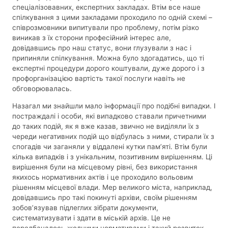
спеціалізовавних, експертних закладах. Втім все наше
спілкування з цими закладами проходило по одній схемі –
співрозмовники випитували про проблему, потім різко
виникав з їх сторони професійний інтерес але,
довідавшись про наш статус, вони глузували з нас і
припиняли спілкування. Можна було здогадатись, що ті
експертні процедури дорого коштували, дуже дорого і з
профорганізацією вартість такої послуги навіть не
обговорювалась.
Назагал ми знайшли мало інформації про подібні випадки. І
постраждалі і особи, які випадково ставали причетними
до таких подій, як я вже казав, звично не виділяли їх з
череди негативних подій що відбулась з ними, стирали їх з
спогадів чи заганяли у віддалені кутки пам’яті. Втім були
кілька випадків і з унікальним, позитивним вирішенням. Ці
вирішення були на місцевому рівні, без використання
якихось нормативних актів і це проходило вольовим
рішенням місцевої влади. Мер великого міста, наприклад,
довідавшись про такі покинуті архіви, своїм рішенням
зобов’язував підлеглих зібрати документи,
систематизувати і здати в міській архів. Це не
передбачалось жодними нормативами і такий розвиток