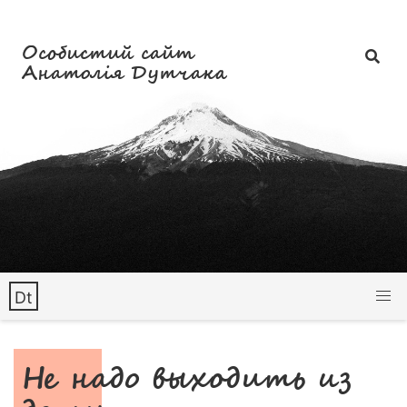
Особистий сайт
Анатолія Дутчака
Dt
Не надо выходить из