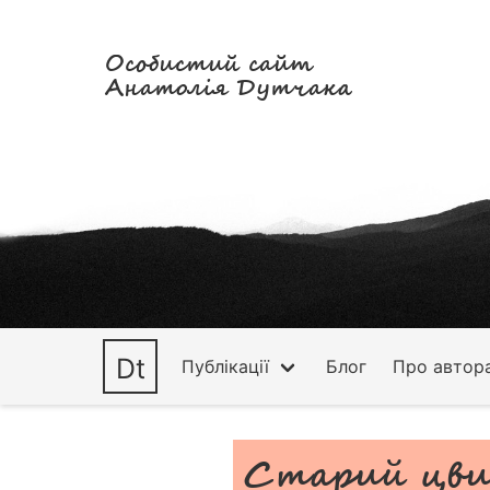
Особистий сайт
Анатолія Дутчака
Dt
Публікації
Блог
Про автор
Старий цв