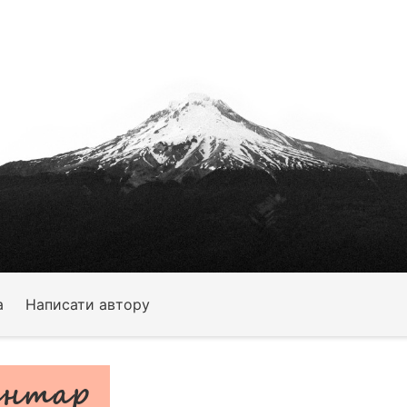
а
Написати автору
интар