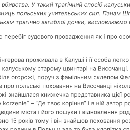
о вбивства. У такий трагічний спосіб калуськ
ниць польських учительських сил. Панам Ш
кам трагічно загиблої дочки, висловлюємо щ
ро перебіг судового провадження як і про ос
нгерова проживала в Калуші і її особа легко 
 калуському старому цвинтарі на Височанці
біля огорожі, поруч з фамільним склепом Фел
в про польські поховання на Височанці нікол
ежі знайшлася книжечка представника цієї 
 korzenie” – “Де твоє коріння” і в ній автор 
ідвідини міста і його пошуки і відновлення ро
зно 15 років тому і він знайшов поховання р
ах родини в Польщу але то була клопітка спр