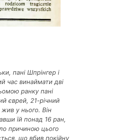
ки, пані Шпрінгер і
ий час винаймати дві
сьомою ранку пані
ий єврей, 21-річний
жив у нього. Він
авши їй понад 16 ран,
ало причиною цього
ться, що вбив покійну