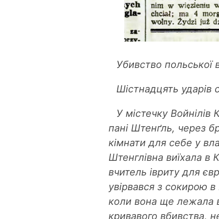
Убивство польської 
Шістнадцять ударів 
У містечку Войнілів 
пані Штенґль, через б
кімнати для себе у вл
Штенглівна виїхала в 
вчитель івриту для єв
увірвався з сокирою в
коли вона ще лежала в
кривавого вбивства, н