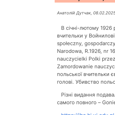
Анатолій Дутчак, 08.02.202
В січні-лютому 1926
вчительки у Войнилові. 
społeczny, gospodarczy i
Narodowa, R.1926, nr 
nauczycielki Polki prze
Zamordowanie nauczyci
польської вчительки є
голові. Убивство польс
Різні видання подава
самого повного – Gonie