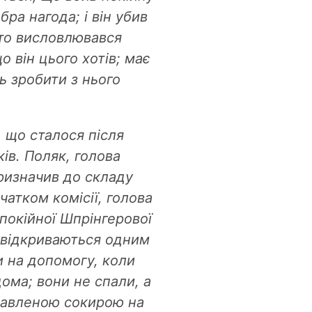
бра нагода; і він убив
бито висловлювався
що він цього хотів; має
ь зробити з нього
 що сталося після
ів. Поляк, голова
призначив до складу
чатком комісії, голова
 покійної Шпрінгерової
і відкриваються одним
и на допомогу, коли
дома; вони не спали, а
ивавленою сокирою на