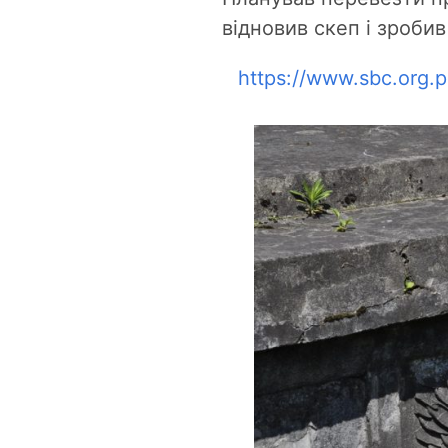
відновив скеп і зроби
https://www.sbc.org.p