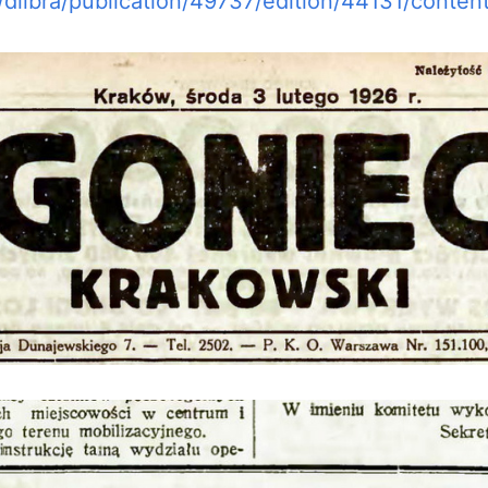
pl/dlibra/publication/49737/edition/44131/conte