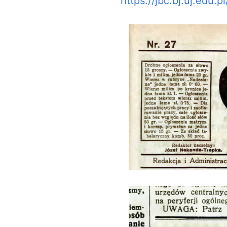
https://jbc.bj.uj.edu.