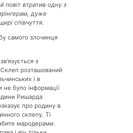
ий повіт втратив одну з
прінгерам, дуже
ирі співчуття.
обу самого злочинця
зв’язується з
. Склеп розташований
ьчинських і в
и не було інформації
родини Ришарда
розказує про родину в
динного склепу. Ті
озбите мародерами.
ава і він тільки