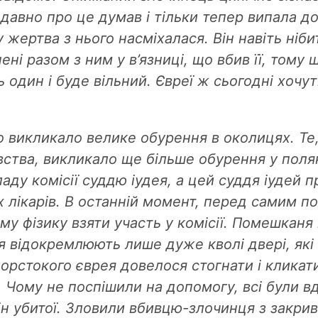
 давно про це думав і тільки тепер випала до
у жертва з нього насміхалася. Він навіть ні
ені разом з ним у в’язниці, що вбив її, тому 
 один і буде вільний. Євреї ж сьогодні хочут
 викликало велике обурення в околицях. Те,
ства, викликало ще більше обурення у поляк
ладу комісії суддю іудея, а цей суддя іудей 
х лікарів. В останній момент, перед самим по
му фізику взяти участь у комісії. Помешканя
я відокремлюють лише дуже кволі двері, як
орстокого єврея довелося стогнати і кликат
. Чому не поспішили на допомогу, всі були в
ін убитої. Зловили вбивцю-злочинця з закр