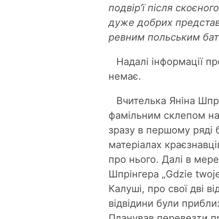
подвір’ї після скоєног
дуже добрих представ
ревним польським бать
Надалі інформації п
немає.
Вчителька Яніна Шпрі
фамільним склепом на
зразу в першому ряді 
матеріалах краєзнавці
про нього. Далі в мер
Шпрінгера „Gdzie twoje
Калуші, про свої дві в
відвідини були прибли
Планував перевезти пр