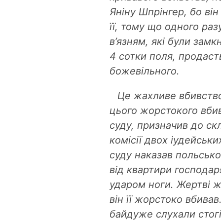
Яніну Шпрінгер, бо він
її, тому що одного раз
в’язням, які були замкн
4 сотки поля, продасть
божевільного.
Це жахливе вбивство
цього жорстокого вбив
суду, призначив до ск
комісії двох іудейськи
суду наказав польсько
від квартири господар
ударом ноги. Жертві ж
він її жорстоко вбивав
байдуже слухали стог