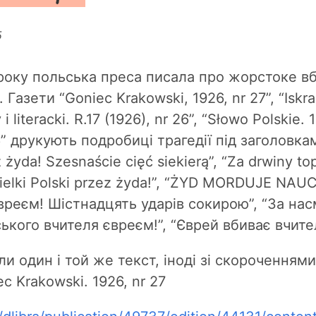
5
 року польська преса писала про жорстоке в
Газети “Goniec Krakowski, 1926, nr 27”, “Iskra 
 literacki. R.17 (1926), nr 26”, “Słowo Polskie. 
16” друкують подробиці трагедії під заголовк
z żyda! Szesnaście cięć siekierą”, “Za drwiny t
elki Polski przez żyda!”, “ŻYD MORDUJE NAUC
вреєм! Шістнадцять ударів сокирою”, “За на
ького вчителя євреєм!”, “Єврей вбиває вчите
ли один і той же текст, іноді зі скороченням
c Krakowski. 1926, nr 27