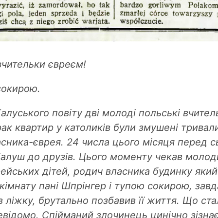
вчительки євреєм!
сокирою.
Калуського повіту дві молоді польські вчитель
рак квартир у католиків були змушені тривал
асника-єврея. 24 числа цього місяця перед 
Калуш до друзів. Цього моменту чекав молод
рейських дітей, родич власника будинку який 
 кімнату пані Шпрінгер і тупою сокирою, завд
 ліжку, брутально позбавив її життя. Що ст
евідомо. Спійманий злочинець цинічно зізнає