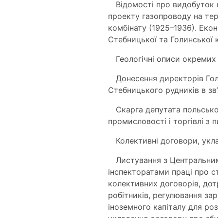
Відомості про видобуток к
проекту газопроводу на тер
комбінату (1925–1936). Еко
Стебницької та Голинської 
Геологічні описи окремих
Донесення директорів Гол
Стебницького рудників в зв’
Скарга депутата польськог
промисловості і торгівлі з 
Колективні договори, укл
Листування з Центральним
інспекторатами праці про с
колективних договорів, дот
робітників, регулювання за
іноземного капіталу для ро