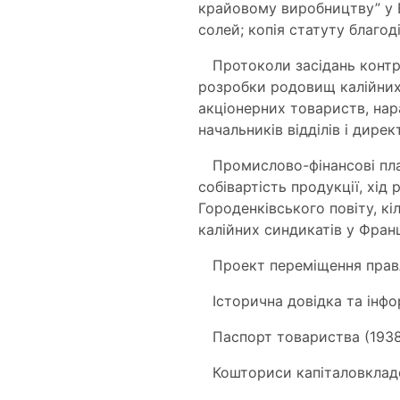
крайовому виробництву” у Ва
солей; копія статуту благод
Протоколи засідань контро
розробки родовищ калійних
акціонерних товариств, нар
начальників відділів і дире
Промислово-фінансові план
собівартість продукції, хі
Городенківського повіту, кі
калійних синдикатів у Франці
Проект переміщення правл
Історична довідка та інфо
Паспорт товариства (1938
Кошториси капіталовкладен