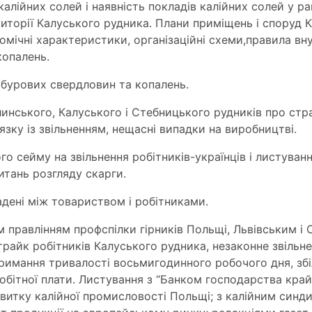
алійних солей і наявність покладів калійних солей у р
иторії Калуського рудника. Плани приміщень і споруд 
номічні характеристики, організаційні схеми,правила в
копалень.
 бурових свердловин та копалень.
инського, Калуського і Стебницького рудників про стра
язку із звільненням, нещасні випадки на виробництві.
о сейму на звільнення робітників-українців і листуван
питань розгляду скарги.
адені між товариством і робітниками.
 правлінням профспілки гірників Польщі, Львівським і
трайк робітників Калуського рудника, незаконне звільне
римання тривалості восьмигодинного робочого дня, збі
робітної плати. Листування з “Банком господарства кра
звитку калійної промисловості Польщі; з калійним синд