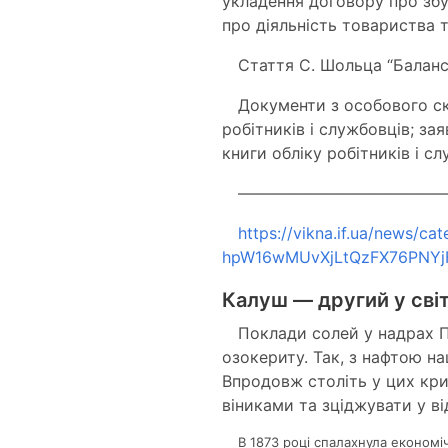
укладення договору про збу
про діяльність товариства 
Стаття С. Шольца “Баланс
Документи з особового ск
робітників і службовців; з
книги обліку робітників і с
—————————————
https://vikna.if.ua/news/
hpW16wMUvXjLtQzFX76PNYj
Калуш — другий у світ
Поклади солей у надрах П
озокериту. Так, з нафтою н
Впродовж століть у цих кри
віниками та зціджувати у ві
В 1873 році спалахнула економіч