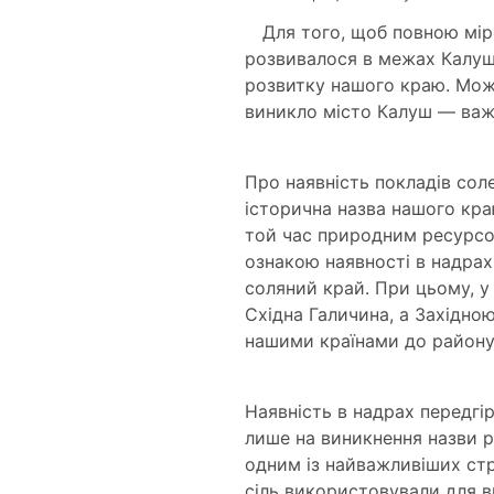
Для того, щоб повною мір
розвивалося в межах Калуша 
розвитку нашого краю. Можн
виникло місто Калуш — важ
Про наявність покладів сол
історична назва нашого к
той час природним ресурсом
ознакою наявності в надрах
соляний край. При цьому, у 
Східна Галичина, а Західно
нашими країнами до району
Наявність в надрах передгір
лише на виникнення назви ре
одним із найважливіших стр
сіль використовували для в