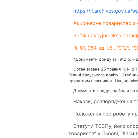
https://if.archives.gov.ua
Акціонерне товариство з е
Spółka akcyjna eksploatacj
Ф. 61, 964 од. зб., 1912*, 
*Документи фонду за 1912 р. – ц
Організоване 25 травня 1914 р.
Голині Калуського повіту і Стебн
приватним власникам. Націоналізов
Документи фонду надійшли на зб
Накази, розпорядження та
Положення про роботу пра
Статути ТЕСПу, його спор
товариств” у Львові; “Кас