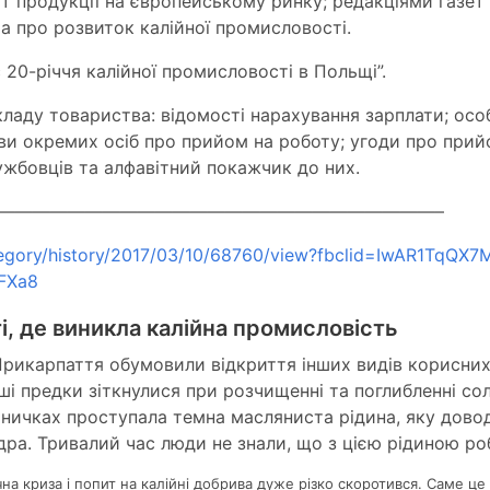
т продукції на європейському ринку; редакціями газет 
та про розвиток калійної промисловості.
 20-річчя калійної промисловості в Польщі”.
ладу товариства: відомості нарахування зарплати; осо
аяви окремих осіб про прийом на роботу; угоди про прий
лужбовців та алфавітний покажчик до них.
—————————————————————————–
category/history/2017/03/10/68760/view?fbclid=IwAR1TqQX
FXa8
і, де виникла калійна промисловість
рикарпаття обумовили відкриття інших видів корисних 
аші предки зіткнулися при розчищенні та поглибленні с
ничках проступала темна масляниста рідина, яку довод
дра. Тривалий час люди не знали, що з цією рідиною ро
на криза і попит на калійні добрива дуже різко скоротився. Саме це