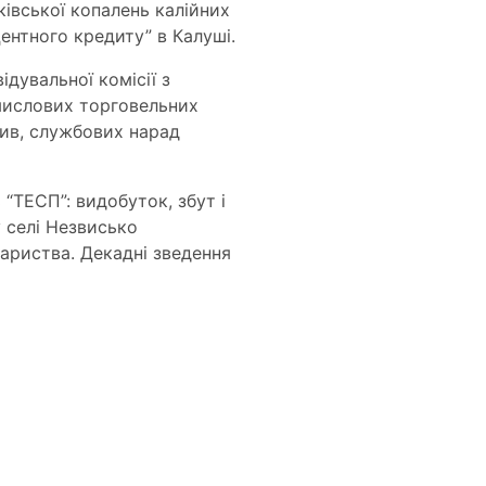
ківської копалень калійних
центного кредиту” в Калуші.
дувальної комісії з
мислових торговельних
рив, службових нарад
 “ТЕСП”: видобуток, збут і
у селі Незвисько
вариства. Декадні зведення