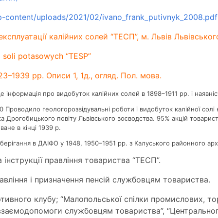
/wp-content/uploads/2021/02/ivano_frank_putivnyk_2008.pdf
ксплуатації калійних солей “TЕСП”, м. Львів Львівсько
i soli potasowych “TESP”
1923–1939 рр. Описи 1, 1д., огляд. Пол. мова.
е інформація про видобуток калійних солей в 1898–1911 рр. і наявніс
70 Проводило геологорозвідувальні роботи і видобуток калійної солі
ика Дрогобицького повіту Львівського воєводства. 95% акцій товарис
ане в кінці 1939 р.
ерігання в ДАІФО у 1948, 1950–1951 рр. з Калуського районного арх
 інструкції правління товариства “ТЕСП”.
вління і призначення пенсій службовцям товариства.
тивного клубу; “Малопольської спілки промислових, т
и взаємодопомоги службовцям товариства”, “Центрально