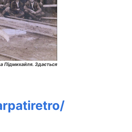
а Підмихайля. Здається
rpatiretro/