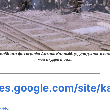
фесійного фотографа Антона Коломійця, уродженця сел
мав студію в селі.
—————————————————————————–
tes.google.com/site/ka
arhiv/