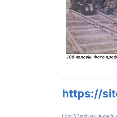
108 чоловік. Фото про
—————————————
https://si
https://if.archives.gov.ua/e-