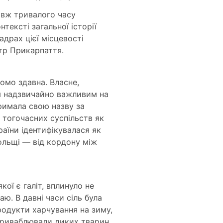
овж тривалого часу
тексті загальної історії
драх цієї місцевості
тр Прикарпаття.
омо здавна. Власне,
им надзвичайно важливим на
римала свою назву за
 тогочасних суспільств як
раїни ідентифікувалася як
ольщі — від кордону між
ої є галіт, вплинуло не
ю. В давні часи сіль була
родукти харчування на зиму,
 приваблювали диких тварин,