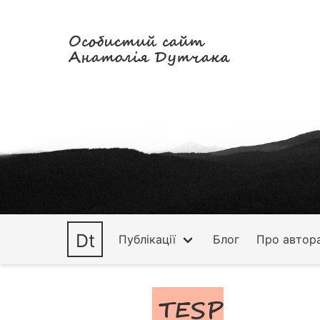
Особистий сайт
Анатолія Дутчака
Dt
Публікації
Блог
Про автор
TESP