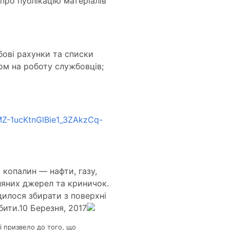
про публікацію матеріалів
бові рахунки та списки
ом на роботу службовців;
7MZ-1ucKtnGlBie1_3ZAkzCq-
копалин — нафти, газу,
оляних джерел та криничок.
илося збирати з поверхні
бити.10 Березня, 2017
 і призвело до того, що