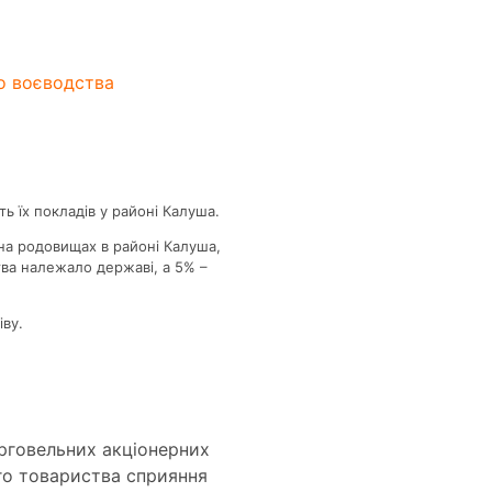
го воєводства
ть їх покладів у районі Калуша.
 на родовищах в районі Калуша,
тва належало державі, а 5% –
іву.
орговельних акціонерних
го товариства сприяння