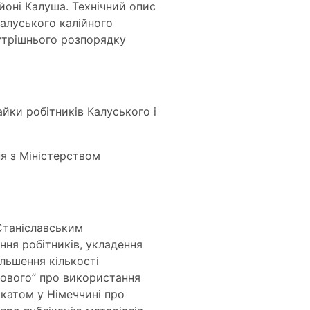
айоні Калуша. Технічний опис
Калуського калійного
нутрішнього розпорядку
йки робітників Калуського і
ня з Міністерством
 Станіславським
ння робітників, укладення
льшення кількості
йового” про використання
икатом у Німеччині про