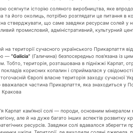
ою осягнути історію соляного виробництва, яке впрод
та його околиць, потрібно розглядати це питання в кон
а стверджувати, що саме завдяки ресурсам солей у на
ливий промисловий, адміністративний, культурний цен
ей на території сучасного українського Прикарпаття від
раю —
“Galicia”
(Галичина) безпосередньо пов’язана із ц
. Тобто, територія, розташована в підніжжі Карпат, от
 покладів корисних копалин і сприймалася у свідомості
тогочасній Європі власне територія заходу сучасної Ук
ю вважалася частина Прикарпаття, яка знаходиться у П
 Кракова
’я Карпат кам’яної солі — породи, основним мінералом як
гіону, але й на дуже багато інших аспектів розвитку кра
атегічних ресурсів. Завдяки солі вдавалося зберегти п
ичинки шкіри. Території, де виходили соляні джерела,