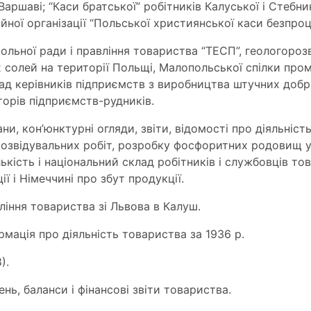
ршаві; “Каси братської” робітників Калуської і Стебни
ійної організації “Польської християнської каси безпро
льної ради і правління товариства “ТЕСП”, геологорозві
 солей на території Польщі, Малопольської спілки про
ад керівників підприємств з виробництва штучних доб
кторів підприємств-рудників.
и, кон’юнктурні огляди, звіти, відомості про діяльність
д розвідувальних робіт, розробку фосфоритних родовищ 
лькість і національний склад робітників і службовців то
ї і Німеччині про збут продукції.
іння товариства зі Львова в Калуш.
рмація про діяльність товариства за 1936 р.
).
ь, баланси і фінансові звіти товариства.