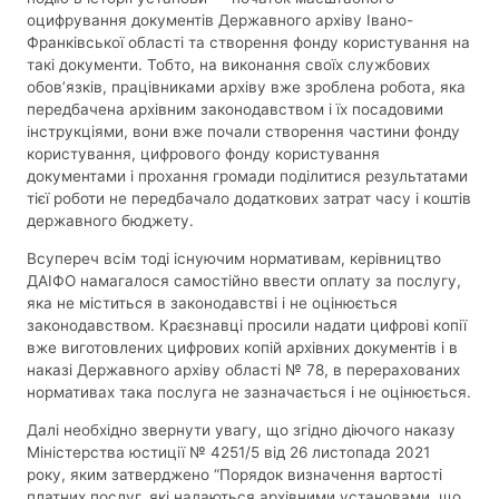
оцифрування документів Державного архіву Івано-
Франківської області та створення фонду користування на
такі документи. Тобто, на виконання своїх службових
обов’язків, працівниками архіву вже зроблена робота, яка
передбачена архівним законодавством і їх посадовими
інструкціями, вони вже почали створення частини фонду
користування, цифрового фонду користування
документами і прохання громади поділитися результатами
тієї роботи не передбачало додаткових затрат часу і коштів
державного бюджету.
Всупереч всім тоді існуючим нормативам, керівництво
ДАІФО намагалося самостійно ввести оплату за послугу,
яка не міститься в законодавстві і не оцінюється
законодавством. Краєзнавці просили надати цифрові копії
вже виготовлених цифрових копій архівних документів і в
наказі Державного архіву області № 78, в перерахованих
нормативах така послуга не зазначається і не оцінюється.
Далі необхідно звернути увагу, що згідно діючого наказу
Міністерства юстиції № 4251/5 від 26 листопада 2021
року, яким затверджено “Порядок визначення вартості
платних послуг, які надаються архівними установами, що