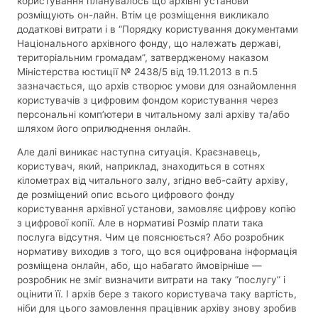
користування планувалось що архівні установи
розміщують он-лайн. Втім це розміщення викликало
додаткові витрати і в “Порядку користування документами
Національного архівного фонду, що належать державі,
територіальним громадам”, затвердженому наказом
Міністерства юстиції № 2438/5 від 19.11.2013 в п.5
зазначається, що архів створює умови для ознайомлення
користувачів з цифровим фондом користування через
персональні комп’ютери в читальному залі архіву та/або
шляхом його оприлюднення онлайн.
Але далі виникає наступна ситуація. Краєзнавець,
користувач, який, наприклад, знаходиться в сотнях
кілометрах від читального залу, згідно веб-сайту архіву,
де розміщений опис всього цифрового фонду
користування архівної установи, замовляє цифрову копію
з цифрової копії. Але в нормативі Розмір плати така
послуга відсутня. Чим це пояснюється? Або розробник
нормативу виходив з того, що вся оцифрована інформація
розміщена онлайн, або, що набагато ймовірніше —
розробник не зміг визначити витрати на таку “послугу” і
оцінити її. І архів бере з такого користувача таку вартість,
ніби для цього замовлення працівник архіву знову зробив