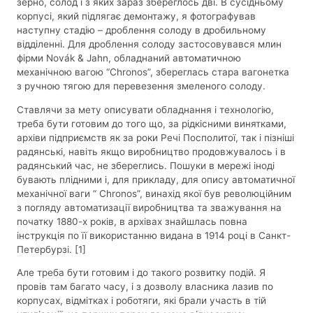
зерно, солод і з яких зараз збереглось дві. В сусідньому
корпусі, який підлягає демонтажу, я фотографував
наступну стадію – дроблення солоду в дробильному
відділенні. Для дроблення солоду застосовувався млин
фірми Novák & Jahn, обладнаний автоматичною
механічною вагою “Chronos”, збереглась стара вагонетка
з ручною тягою для перевезення змеленого солоду.
Ставлячи за мету описувати обладнання і технологію,
треба бути готовим до того що, за рідкісними винятками,
архіви підприємств як за роки Речі Посполитої, так і пізніші
радянські, навіть якщо виробництво продовжувалось і в
радянський час, не збереглись. Пошуки в мережі іноді
бувають плідними і, для прикладу, для опису автоматичної
механічної ваги “ Chronos”, винахід якої був революційним
з погляду автоматизації виробництва та зважування на
початку 1880-х років, в архівах знайшлась повна
інструкція по її використанню видана в 1914 році в Санкт-
Петербурзі. [1]
Але треба бути готовим і до такого розвитку подій. Я
провів там багато часу, і з дозволу власника лазив по
корпусах, відмітках і роботяги, які брали участь в тій