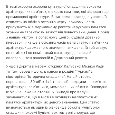
В темі охорони охорони культурної спадщини, зокрема
архітектурних пам’яток, я виділю пам’ятки, які відносять до
промислової архітектури. В них сама незавидна участь, їх
ставлять на облік в останню чергу, причому навіть
присутність їх в Державному реєстрі нерухомих пам’яток
України не гарантує їм захист від повного знищення. Поряд
з нашим містом, в обласному центрі, будівля древньої
пивоварні, яка ще з союзних часів мала статус пам’ятника
архітектури державного значення, знищена. Їй той статус
не поміг як і не поміг такий же статус долинській
солеварні, теж занесеній в Державний реєстр.
Якщо відкрити в мережі сторінку Калуської Міської Ради
то там, серед іншого, цікавою в розділі “Туризм” є
підсторінка “Історична спадщина”. На цій сторінці
перераховані 30 об’єктів історичної спадщини — пам’яток
архітектури, пам’ятників, меморіальних об’єктів. Очевидно
їх більше і вже на сторінці у Вікіпедії про Калуш
зазначається, що в місті і в околицях налічується 45
пам’яток архітектури місцевого значення. Цей статус
визначається як один із різновидів об’єктів культурної
спадщини, окремі будівлі, архітектурні споруди, що