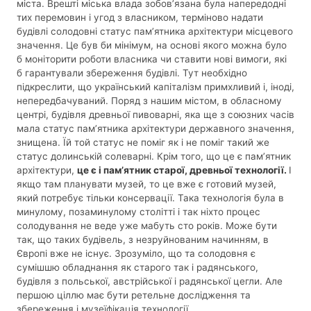
міста. Врешті міська влада зобов’язана була напередодні
тих перемовин і угод з власником, терміново надати
будівлі солодовні статус пам’ятника архітектури місцевого
значення. Це був би мінімум, на основі якого можна було
б моніторити роботи власника чи ставити нові вимоги, які
б гарантували збереження будівлі. Тут необхідно
підкреслити, що український капіталізм примхливий і, іноді,
непередбачуваний. Поряд з нашим містом, в обласному
центрі, будівля древньої пивоварні, яка ще з союзних часів
мала статус пам’ятника архітектури державного значення,
знищена. Їй той статус не поміг як і не поміг такий же
статус долинській солеварні. Крім того, що це є пам’ятник
архітектури,
це є і пам’ятник старої, древньої технології.
І
якщо там планувати музей, то це вже є готовий музей,
який потребує тільки консервації. Така технологія була в
минулому, позаминулому столітті і так ніхто процес
солодування не веде уже мабуть сто років. Може бути
так, що таких будівель, з незруйнованим начинням, в
Європі вже не існує. Зрозуміло, що та солодовня є
сумішшю обладнання як старого так і радянського,
будівля з польської, австрійської і радянської цегли. Але
першою ціллю має бути ретельне дослідження та
збереження і музеїфікація технології.