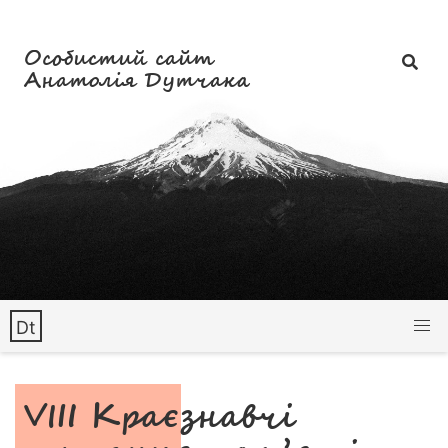
Особистий сайт
Анатолія Дутчака
Dt
VIII Краєзнавчі