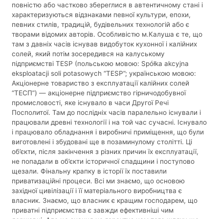
повністю або частково збереглися в автентичному стані і
характеризуються відзнаками певної культури, епохи,
певних стилів, традицій, будівельних технологій або є
творами відомих авторів. Особливістю м.Калуша є те, що
там з давніх часів існував видобуток кухонної і калійних
солей, який потім зосередився на калуському
підприємстві TESP (польською мовою: Spółka akcyjna
eksploatacji soli potasowych “TESP”; українською мовою:
Акціонерне товариство з експлуатації калійних солей
“ТЕСП”) — акціонерне підприємство гірничодобувної
промисловості, яке існувало в часи Другої Речі
Посполитої. Там до послідніх часів паралельно існували і
працювали древні технології і на той час сучасні. Існувало
і працювало обладнання і виробничі приміщення, що були
виготовлені і збудовані ще в позаминулому столітті. Ці
об’єкти, після закінчення з різних причин їх експлуатації,
не попадали в об’єкти історичної спадщини і поступово
щезали. Фінальну крапку в історії їх поставили
приватизаційні процеси. Всі ми знаємо, що основою
західної цивілізації і її матеріального виробництва є
власник. Знаємо, що власник є кращим господарем, що
приватні підприємства є завжди ефективніші чим