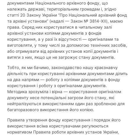
документами Національного архівного фонду, що
належать державі, територіальним громадам і, згідно
статті 20 Закону України “Про Національний архівний фонд
та архівні установи” (надалі — Закон № 3814-XII), маємо
права. Серед них користуватися в читальному залі
архівної установи копіями документів з фондів
користування, а у разі їх відсутності — оригіналами та
виготовляти, у тому числі за допомогою технічних засобів,
або отримувати від архівних установ копії документів і
витяги з них, якщо це не загрожує стану документів.
Тобто, як ми бачимо, законодавство нашу краєзнавчу
діяльність при користуванні архівними документами ділить
на два напрями — роботу з копіями документів з фонду
користування і роботу з оригіналами документів.
Методика зрозуміла і вірна — користування оригіналом
документу несе потенціальні загрози його стану, які
нейтралізуються використанням один раз зробленою для
багаторазового використання його копією.
Правила утворення фонду користування і порядок його
використання всіма користувачами регулюються
нормативом Правила роботи архівних установ України,