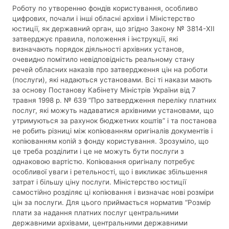
Роботу по утворенню фондів користування, особливо
цифрових, почали і інші обласні архіви і Міністерство
юстиції, як державний орган, що згідно Закону № 3814-XII
затверджує правила, положення і інструкції, які
визначають порядок діяльності архівних установ,
очевидно помітило невідповідність реальному стану
речей обласних наказів про затвердження цін на роботи
(послуги), які надаються установами. Всі ті накази мають
за основу Постанову Кабінету Міністрів України від 7
травня 1998 р. № 639 “Про затвердження переліку платних
послуг, які можуть надаватися архівними установами, що
утримуються за рахунок бюджетних коштів” і та постанова
не робить різниці між копіюванням оригіналів документів і
копіюванням копій з фонду користування. Зрозуміло, що
це треба розділити і це не можуть бути послуги з
однаковою вартістю. Копіювання оригіналу потребує
особливої уваги і ретельності, що і викликає збільшення
затрат і більшу ціну послуги. Міністерство юстиції
самостійно розділяє ці копіювання і визначає нові розміри
цін за послуги. Для цього приймається норматив “Розмір
плати за надання платних послуг центральними
державними архівами, центральними державними