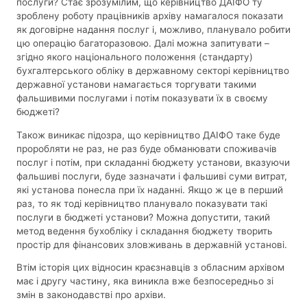
послуги? Стає зрозумілим, що керівництво ДАІФО ту
зроблену роботу працівників архіву намагалося показати
як договірне надання послуг і, можливо, планувало робити
цю операцію багаторазовою. Далі можна запитувати –
згідно якого національного положення (стандарту)
бухгалтерського обліку в державному секторі керівництво
державної установи намагається торгувати такими
фальшивими послугами і потім показувати їх в своєму
бюджеті?
Також виникає підозра, що керівництво ДАІФО таке буде
проробляти не раз, не раз буде обманювати споживачів
послуг і потім, при складанні бюджету установи, вказуючи
фальшиві послуги, буде зазначати і фальшиві суми витрат,
які установа понесла при їх наданні. Якщо ж це в перший
раз, то як тоді керівництво планувало показувати такі
послуги в бюджеті установи? Можна допустити, такий
метод ведення бухобліку і складання бюджету творить
простір для фінансових зловживань в державній установі.
Втім історія цих відносин краєзнавців з обласним архівом
має і другу частину, яка виникла вже безпосередньо зі
змін в законодавстві про архіви.