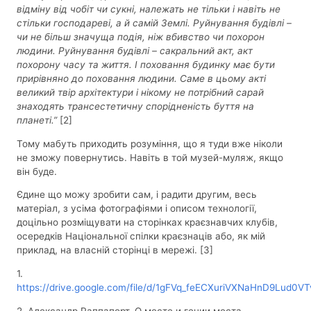
відміну від чобіт чи сукні, належать не тільки і навіть не
стільки господареві, а й самій Землі. Руйнування будівлі –
чи не більш значуща подія, ніж вбивство чи похорон
людини. Руйнування будівлі – сакральний акт, акт
похорону часу та життя. І поховання будинку має бути
прирівняно до поховання людини. Саме в цьому акті
великий твір архітектури і нікому не потрібний сарай
знаходять трансестетичну спорідненість буття на
планеті.”
[2]
Тому мабуть приходить розуміння, що я туди вже ніколи
не зможу повернутись. Навіть в той музей-муляж, якщо
він буде.
Єдине що можу зробити сам, і радити другим, весь
матеріал, з усіма фотографіями і описом технології,
доцільно розміщувати на сторінках краєзнавчих клубів,
осередків Національної спілки краєзнаців або, як мій
приклад, на власній сторінці в мережі. [3]
1.
https://drive.google.com/file/d/1gFVq_feECXuriVXNaHnD9Lud0V
2. Александр Раппапорт. О месте и гении места.