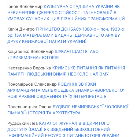
Іонов Володимир
КУЛЬТУРНА СПАДЩИНА УКРАЇНИ ЯК
НЕВИЧЕРПНЕ ДЖЕРЕЛО СТІЙКОСТІ ТА ІННОВАЦІЙ В
УМОВАХ СУЧАСНИХ ЦИВІЛІЗАЦІЙНИХ ТРАНСФОРМАЦІЙ
Кепін Дмитро
ГІРНИЦТВО ДОНБАСУ 1880-х – поч. 1930-х
рр. (ЗА МАТЕРІАЛАМИ ВИДАНЬ ДЕРЖАВНОГО АРХІВУ
ДРУКУ КНИЖКОВОЇ ПАЛАТИ УКРАЇНИ)
Коцаренко Володимир
ШУКАЧІ ЩАСТЯ, АБО
«ПРИЗЕМЛЕНА» ІСТОРІЯ
Нестеренко Вероніка
КРИМСЬКЕ ПИТАННЯ ЯК ПИТАННЯ
ПАМ’ЯТІ: ЛЮДСЬКИЙ ВИМІР НЕОКОЛОНІАЛІЗМУ
Пономарьов Олександр
РОДИННІ ЗВ’ЯЗКИ
АРХІМАНДРИТА МЕЛЬХІСЕДЕКА ЗНАЧКО-ЯВОРСЬКОГО:
НОВІ АРХІВНІ СВІДЧЕННЯ ТА ЇХ ІНТЕРПРЕТАЦІЯ
Попельницька Олена
БУДІВЛЯ НЕМИРІВСЬКОЇ ЧОЛОВІЧОЇ
ГІМНАЗІЇ: ІСТОРІЯ ТА АРХІТЕКТУРА
Рудзський Лев
КАТАЛОГ ЖУРНАЛІВ ВІДКРИТОГО
ДОСТУПУ (DOAJ) ЯК ЗВЕДЕНИЙ БЕЗКОШТОВНИЙ
ІНФОРМАЦІЙНИЙ РЕСУРС З ПИТАНЬ ІСТОРІЇ УКРАЇНИ