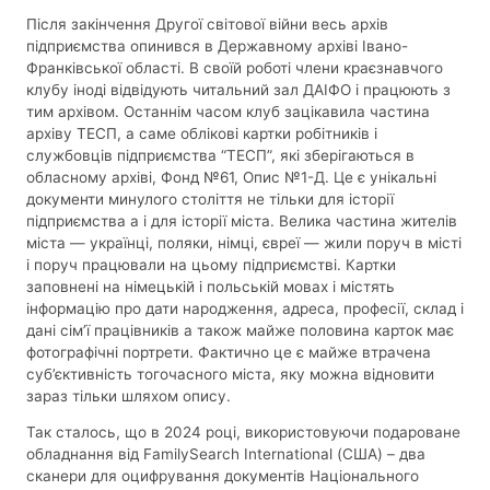
Після закінчення Другої світової війни весь архів
підприємства опинився в Державному архіві Івано-
Франківської області. В своїй роботі члени краєзнавчого
клубу іноді відвідують читальний зал ДАІФО і працюють з
тим архівом. Останнім часом клуб зацікавила частина
архіву ТЕСП, а саме облікові картки робітників і
службовців підприємства “ТЕСП”, які зберігаються в
обласному архіві, Фонд №61, Опис №1-Д. Це є унікальні
документи минулого століття не тільки для історії
підприємства а і для історії міста. Велика частина жителів
міста — українці, поляки, німці, євреї — жили поруч в місті
і поруч працювали на цьому підприємстві. Картки
заповнені на німецькій і польській мовах і містять
інформацію про дати народження, адреса, професії, склад і
дані сім’ї працівників а також майже половина карток має
фотографічні портрети. Фактично це є майже втрачена
суб’єктивність тогочасного міста, яку можна відновити
зараз тільки шляхом опису.
Так сталось, що в 2024 році, використовуючи подароване
обладнання від FamilySearch International (США) – два
сканери для оцифрування документів Національного