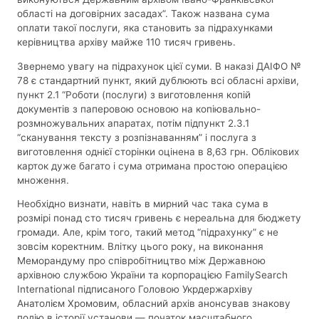
області на договірних засадах”. Також названа сума
оплати такої послуги, яка становить за підрахунками
керівництва архіву майже 110 тисяч гривень.
Звернемо увагу на підрахунок цієї суми. В наказі ДАІФО №
78 є стандартний пункт, який дублюють всі обласні архіви,
пункт 2.1 “Роботи (послуги) з виготовлення копій
документів з паперовою основою на копіювально-
розмножувальних апаратах, потім підпункт 2.3.1
“сканування тексту з розпізнаванням” і послуга з
виготовлення однієї сторінки оцінена в 8,63 грн. Облікових
карток дуже багато і сума отримана простою операцією
множення.
Необхідно визнати, навіть в мирний час така сума в
розмірі понад сто тисяч гривень є нереальна для бюджету
громади. Але, крім того, такий метод “підрахунку” є не
зовсім коректним. Влітку цього року, на виконання
Меморандуму про співробітництво між Державною
архівною службою України та корпорацією FamilySearch
International підписаного Головою Укрдержархіву
Анатолієм Хромовим, обласний архів анонсував знакову
подію в історії установи — початок масштабного