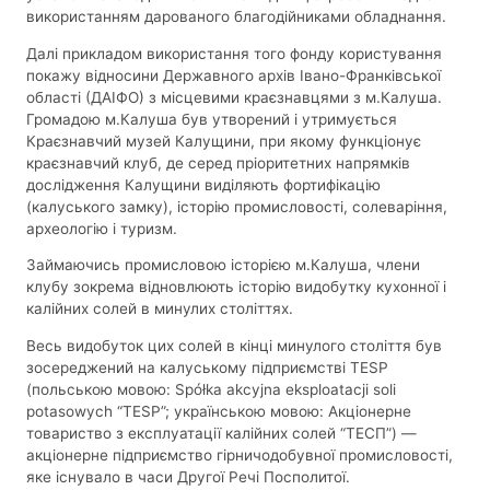
використанням дарованого благодійниками обладнання.
Далі прикладом використання того фонду користування
покажу відносини Державного архів Івано-Франківської
області (ДАІФО) з місцевими краєзнавцями з м.Калуша.
Громадою м.Калуша був утворений і утримується
Краєзнавчий музей Калущини, при якому функціонує
краєзнавчий клуб, де серед пріоритетних напрямків
дослідження Калущини виділяють фортифікацію
(калуського замку), історію промисловості, солеваріння,
археологію і туризм.
Займаючись промисловою історією м.Калуша, члени
клубу зокрема відновлюють історію видобутку кухонної і
калійних солей в минулих століттях.
Весь видобуток цих солей в кінці минулого століття був
зосереджений на калуському підприємстві TESP
(польською мовою: Spółka akcyjna eksploatacji soli
potasowych “TESP”; українською мовою: Акціонерне
товариство з експлуатації калійних солей “ТЕСП”) —
акціонерне підприємство гірничодобувної промисловості,
яке існувало в часи Другої Речі Посполитої.