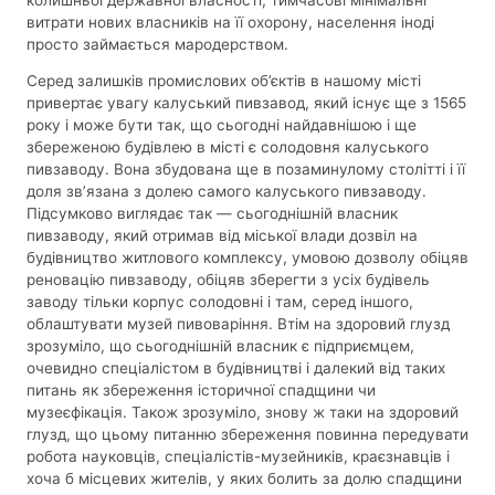
витрати нових власників на її охорону, населення іноді
просто займається мародерством.
Серед залишків промислових об’єктів в нашому місті
привертає увагу калуський пивзавод, який існує ще з 1565
року і може бути так, що сьогодні найдавнішою і ще
збереженою будівлею в місті є солодовня калуського
пивзаводу. Вона збудована ще в позаминулому столітті і її
доля зв’язана з долею самого калуського пивзаводу.
Підсумково виглядає так — сьогоднішній власник
пивзаводу, який отримав від міської влади дозвіл на
будівництво житлового комплексу, умовою дозволу обіцяв
реновацію пивзаводу, обіцяв зберегти з усіх будівель
заводу тільки корпус солодовні і там, серед іншого,
облаштувати музей пивоваріння. Втім на здоровий глузд
зрозуміло, що сьогоднішній власник є підприємцем,
очевидно спеціалістом в будівництві і далекий від таких
питань як збереження історичної спадщини чи
музеєфікація. Також зрозуміло, знову ж таки на здоровий
глузд, що цьому питанню збереження повинна передувати
робота науковців, спеціалістів-музейників, краєзнавців і
хоча б місцевих жителів, у яких болить за долю спадщини