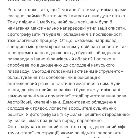
Реальність же така, що “змагання” з тими утилізаторами
складне, займає багато часу і виграти в них дуже важко.
Тому плідним і, мабуть, найбільш успішним були б
намагання максимально напередодні утилізації описати,
сфотографувати ті будівлі і обладнання в послідовності
технологічного процесу. От що, скажемо наприклад,
завадило місцевим краєзнавцям у свій час провести такі
міроприємства по відношенню до будівлі і обладнання
пивзаводу в Івано-Франківській області? І от таке я
спробував по відношенню до солодовні калуського
пивзаводу. Сьогодні головним і активним інструментом
облаштування тієї солодовні чи її реновації є
ацетиленовий різак і я фактично змагався з ним. Були
місця, де різак прийшов раніше і були вже утилізовані
замочувальні чани початкової стадії приготовляння пива.
Австрійські, клепані чани. Демонтовано обладнання
солодовних грядок, лопастні ворошителі сушильних
решіток. Я фотографував ті сушильні решітки стародавньої
сушилки і різак працював поряд, паралельно.
Фотографував ковшовий елеватор норія, дерев’яний ліфт,
тачки старої конструкції, якими по відмітці перевозять