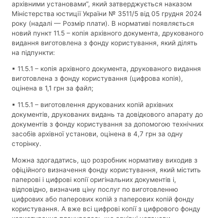
архівними установами”, який затверджується наказом
Міністерства юстиції України № 3511/5 від 05 грудня 2024
року (надалі — Розмір плати). В нормативі появляється
новий пункт 11.5 – копія архівного документа, друкованого
видання виготовлена з фонду користування, який ділять
на підпункти:
▪ 11.5.1 – копія архівного документа, друкованого видання
виготовлена з фонду користування (цифрова копія),
оцінена в 1,1 грн за файл;
▪ 11.5.1 – виготовлення друкованих копій архівних
документів, друкованих видань та довідкового апарату до
документів з фонду користування за допомогою технічних
засобів архівної установи, оцінена в 4,7 грн за одну
сторінку.
Можна здогадатись, що розробник нормативу виходив з
офіційного визначення фонду користування, який містить
паперові і цифрові копії оригінальних документів і,
відповідно, визначив ціну послуг по виготовленню
цифрових або паперових копій з паперових копій фонду
користування. А вже всі цифрові копії з цифрового фонду