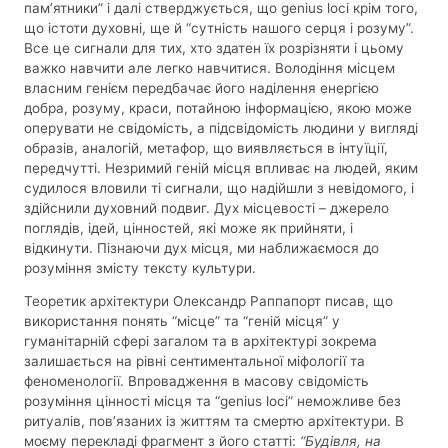
пам’ятники” і далі стверджується, що genius loci крім того,
що істоти духовні, ще й “сутність нашого серця і розуму”.
Все це сигнали для тих, хто здатен їх розрізняти і цьому
важко навчити але легко навчитися. Володіння місцем
власним генієм передбачає його наділення енергією
добра, розуму, краси, потайною інформацією, якою може
оперувати не свідомість, а підсвідомість людини у вигляді
образів, аналогій, метафор, що виявляється в інтуїції,
передчутті. Незримий геній місця впливає на людей, яким
судилося вловили ті сигнали, що надійшли з невідомого, і
здійснили духовний подвиг. Дух місцевості – джерело
поглядів, ідей, цінностей, які може як прийняти, і
відкинути. Пізнаючи дух місця, ми наближаємося до
розуміння змісту тексту культури.
Теоретик архітектури Олександр Раппапорт писав, що
використання понять “місце” та “геній місця” у
гуманітарній сфері загалом та в архітектурі зокрема
залишається на рівні сентиментальної міфології та
феноменології. Впровадження в масову свідомість
розуміння цінності місця та “genius loci” неможливе без
ритуалів, пов’язаних із життям та смертю архітектури. В
моєму перекладі фрагмент з його статті:
“Будівля, на