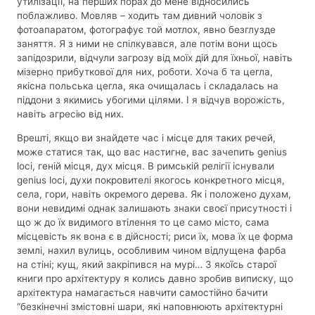
утилізації, на перших порах до мене відносились
поблажливо. Мовляв – ходить там дивний чоловік з
фотоапаратом, фотографує той мотлох, явно безглузде
заняття. Я з ними не спілкувався, але потім вони щось
запідозрили, відчули загрозу від моїх дій для їхньої, навіть
мізерно прибуткової для них, роботи. Хоча б та цегла,
якісна польська цегла, яка очищалась і складалась на
піддони з якимись убогими цілями. І я відчув ворожість,
навіть агресію від них.
Врешті, якщо ви знайдете час і місце для таких речей,
може статися так, що вас настигне, вас зачепить genius
loci, геній місця, дух місця. В римській релігії існували
genius loci, духи покровителі якогось конкретного місця,
села, гори, навіть окремого дерева. Як і положено духам,
вони невидимі однак залишають знаки своєї присутності і
що ж до їх видимого втілення то це само місто, сама
місцевість як вона є в дійсності; риси їх, мова їх це форма
землі, нахил вулиць, особливим чином відлущена фарба
на стіні; кущ, який закріпився на мурі… З якоїсь старої
книги про архітектуру я колись давно зробив виписку, що
архітектура намагається навчити самостійно бачити
“безкінечні змістовні шари, які наповнюють архітектурні