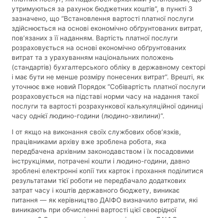
утримуються за рахунок бюджетних коштів”, в пункті 3
зазначено, що “Встановлення вартості платної послуги
здійснюється на основі економічно обґрунтованих витрат,
пов’язаних з її наданням. Вартість платної послуги
розраховується на основі економічно обґрунтованих
витрат та з урахуванням національних положень
(стандартів) бухгалтерського обліку в державному секторі
і має бути не менше розміру понесених витрат”. Врешті, як
уточнює вже новий Порядок “Собівартість платної послуги
розраховується на підставі норми часу на надання такої
послуги та вартості розрахункової калькуляційної одиниці
часу однієї людино-години (людино-хвилини)”.
І от якщо на виконання своїх службових обов’язків,
працівниками архіву вже зроблена робота, яка
передбачена архівним законодавством і їх посадовими
інструкціями, потрачені кошти і людино-години, давно
зроблені електронні копії тих карток і прохання поділитися
результатами тієї роботи не передбачало додаткових
затрат часу і коштів державного бюджету, виникає
питання — як керівництво ДАІФО визначило витрати, які
виникають при обчисленні вартості цієї своєрідної