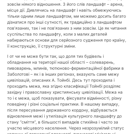
зовсім ніякого відношення. З його слів ландшафт – арена,
місце дії. Дивлячись на ландшафт і навіть обмежуючись
тільки одним лише ландшафтом, ми можемо досить багато
дізнатися про інші сутності, як традиційно з ландшафтом
пов’язаних, так і не пов’язаних з ним зовсім. Це як читання
суспільства по ландшафту, коли з малих деталей
набираються основи для серйозного судження про країну,
її конструкцію, її структурні зміни.
І от чи не може бути так, що доля тих будівель і
обладнання на території нашої області – солеварень,
пивоварень, млинів, тютюново-ферментаційної фабрики в
Заболотові – як і в інших регіонах, вказують саме межу
цивілізацій, описаних А. Тойнбі. Десь тут проходила і
проходить межа, яка згідно класифікації Тойнбі розділяє
західну і православну християнську цивілізації. Межа на
то і є межа, щоб показувати, фіксувати відмінності, різну
поведінку і різні соціальні практики. В нашому випадку,
після пересування державного кордону, відбувається
відновлення межі і утилізація культурного ландшафту до
стану “сміття”, в більшості випадків стихійна і часто за
участю місцевого населення. Через незрозумілий статус
колишньої державної власності, тимчасові мінімальні