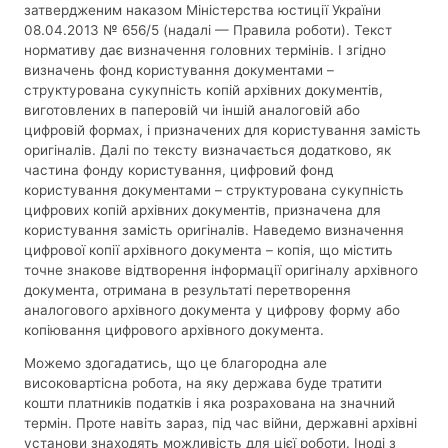
затвердженим наказом Міністерства юстиції України
08.04.2013 № 656/5 (надалі — Правила роботи). Текст
нормативу дає визначення головних термінів. І згідно
визначень фонд користування документами –
структурована сукупність копій архівних документів,
виготовлених в паперовій чи іншій аналоговій або
цифровій формах, і призначених для користування замість
оригіналів. Далі по тексту визначається додатково, як
частина фонду користування, цифровий фонд
користування документами – структурована сукупність
цифрових копій архівних документів, призначена для
користування замість оригіналів. Наведемо визначення
цифрової копії архівного документа – копія, що містить
точне знакове відтворення інформації оригіналу архівного
документа, отримана в результаті перетворення
аналогового архівного документа у цифрову форму або
копіювання цифрового архівного документа.
Можемо здогадатись, що це благородна але
високовартісна робота, на яку держава буде тратити
кошти платників податків і яка розрахована на значний
термін. Проте навіть зараз, під час війни, державні архівні
установи знаходять можливість для цієї роботи. Іноді з