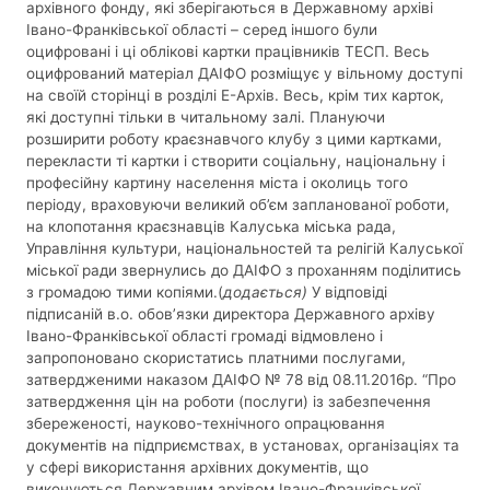
архівного фонду, які зберігаються в Державному архіві
Івано-Франківської області – серед іншого були
оцифровані і ці облікові картки працівників ТЕСП. Весь
оцифрований матеріал ДАІФО розміщує у вільному доступі
на своїй сторінці в розділі Е-Архів. Весь, крім тих карток,
які доступні тільки в читальному залі. Плануючи
розширити роботу краєзнавчого клубу з цими картками,
перекласти ті картки і створити соціальну, національну і
професійну картину населення міста і околиць того
періоду, враховуючи великий об’єм запланованої роботи,
на клопотання краєзнавців Калуська міська рада,
Управління культури, національностей та релігій Калуської
міської ради звернулись до ДАІФО з проханням поділитись
з громадою тими копіями.(
додається)
У відповіді
підписаній в.о. обов’язки директора Державного архіву
Івано-Франківської області громаді відмовлено і
запропоновано скористатись платними послугами,
затвердженими наказом ДАІФО № 78 від 08.11.2016р. “Про
затвердження цін на роботи (послуги) із забезпечення
збереженості, науково-технічного опрацювання
документів на підприємствах, в установах, організаціях та
у сфері використання архівних документів, що
виконуються Державним архівом Івано-Франківської