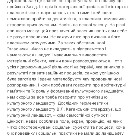
державні. Але це знання не гарантує нам того шляху що
пройшов Захід. Історія їх матеріальної цивілізації є історією
власності яка створювалась століттями і цей шлях
неможливо пройти за десятиліття, а власника неможливо
створити призначенням. Навіть на основі закону. На рівні
спинного мозку цей призначений власник навіть сам себе
не рахує власником. Не кажучи вже про визнання його
власником оточуючими. За таких обставин нові
“власники” нічого не вкладають у підприємство і
намагаються швидко і максимально використати
матеріальні об’єкти, якими вони розпоряджаються. І от з
усієї підприємницької діяльності на Україні, яка виникла в
результаті приватизаційних процесів, самою успішною
була заготівля і здача металобрухту яку проводили нові
розпорядники. І коли пробувати говорити про архітектурні
пам’ятки та їх роль у формуванні культурного ландшафту,
нам скоріш за все треба говорити про утилізацію
культурного ландшафту. Дослідник герменевтики
культурного ландшафту В.Л. Каганський стверджує, що
культурний ландшафт, – крім самостійної сутності і
цінності, надає особливе поле, екран, проекцію, на яких
чітко спостережувані соціальні суб’єкти та процеси, хоча
б їх поведінку і соціальні практики не мали до ландшафту