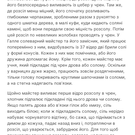
його безпосередньо виливають із цебер у чрен. Там же,
де розсіл менш міцний, його спочатку розливають
глибокими черпаками, зробленими разом з рукояттю з
одного шматка дерева, в малі куфи, куди кидають соляні
камені, щоб вони передали свою міцність розсолу. Потім
цей розсіл по невеликих жолобках проводять у чрен. У
Галле солеварний майстер та його замісник, який працює
поперемінно з ним, видобувають із 37 відер дві брили солі
у формі конусів. Кожен з них має помічника, або його
дружина допомагає йому. Крім того, кожен майстер має
учня, який підкладає під чрен дрова або солому. Оскільки
у варницях дуже жарко, працюють зовсім роздягненими,
тільки голову покривають круглими шапочками із соломи,
а на стегна надягають пов’язки.
Щойно майстер виливає перше відро розсолу в чрен,
хлопчик підпалює підкладені під нього дрова чи солому.
Якщо палять дрова або в’язки гілок або хмизу, сіль
виходить білою; коли ж підкладають солому, сіль нерідко
набуває чорнуватого відтінку, бо сажа, що піднімається з
димом до кожуха, падає назад вниз і, потрапляючи в
розсіл, що уварюється, забруднює його. Для того щоб