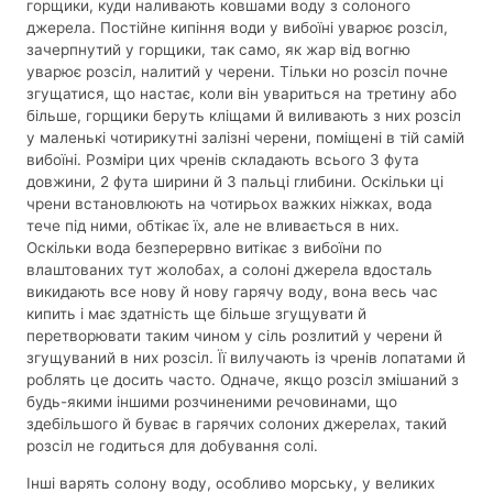
горщики, куди наливають ковшами воду з солоного
джерела. Постійне кипіння води у вибоїні уварює розсіл,
зачерпнутий у горщики, так само, як жар від вогню
уварює розсіл, налитий у черени. Тільки но розсіл почне
згущатися, що настає, коли він увариться на третину або
більше, горщики беруть кліщами й виливають з них розсіл
у маленькі чотирикутні залізні черени, поміщені в тій самій
вибоїні. Розміри цих чренів складають всього 3 фута
довжини, 2 фута ширини й 3 пальці глибини. Оскільки ці
чрени встановлюють на чотирьох важких ніжках, вода
тече під ними, обтікає їх, але не вливається в них.
Оскільки вода безперервно витікає з вибоїни по
влаштованих тут жолобах, а солоні джерела вдосталь
викидають все нову й нову гарячу воду, вона весь час
кипить і має здатність ще більше згущувати й
перетворювати таким чином у сіль розлитий у черени й
згущуваний в них розсіл. Її вилучають із чренів лопатами й
роблять це досить часто. Одначе, якщо розсіл змішаний з
будь-якими іншими розчиненими речовинами, що
здебільшого й буває в гарячих солоних джерелах, такий
розсіл не годиться для добування солі.
Інші варять солону воду, особливо морську, у великих