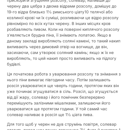
прискорити згущення розсолу, солевар, наливши до
черену два цебра з двома відрами розсолу, домішує до
19-го відра близько 1½ римського ціату10 телячої або
козлиної крові чи їх суміші, розливаючи це відро розсолу
рівномірно по всіх кутах черену. В інших місцях кров
розбавляють пивом. Коли на поверхні киплячого розсолу
з’являється брудна піна, її знімають лопатою. Якщо в
даному закладі виробляють соляні камені, то такий накип
виливають через димовий отвір на вогнище, де він,
засихаючи, сам утворює соляний камінь; якщо ж їх не
виробляють, то цей накип просто виливають на підлогу
будівлі.
Ця початкова робота з уварювання розсолу та знімання з
нього піни вимагає півгодини часу. Потім залишають
розсіл уварюватися ще чверть години, протягом яких він
уже починає згущуватися в сіль. Розсіл, що згущується
від дії жару, солевар і його помічник безперервно
перемішують залізними мішалками, залишаючи його
уварюватися ще протягом години. У той самий час
солевар наливає в розсіл ще 1½ ціата пива.
Для того щоб у черен не дув струмінь повітря, солевар