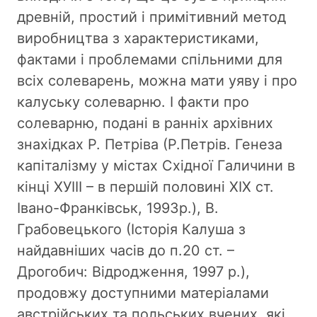
древній, простий і примітивний метод
виробництва з характеристиками,
фактами і проблемами спільними для
всіх солеварень, можна мати уяву і про
калуську солеварню. І факти про
солеварню, подані в ранніх архівних
знахідках Р. Петріва (Р.Петрів. Генеза
капіталізму у містах Східної Галичини в
кінці ХУІІІ – в першій половині ХІХ ст.
Івано-Франківськ, 1993р.), В.
Грабовецького (Історія Калуша з
найдавніших часів до п.20 ст. –
Дрогобич: Відродження, 1997 р.),
продовжу доступними матеріалами
австрійських та польських вчених, які