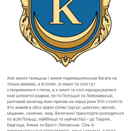
Але земля галицька і земля перемишлянська багата не
тільки землею, а й сіллю. Із землі та солі тут
створювалися статки, а з землі та солі народжувалися
нові шляхетні родини, як то Потоцькі та Любомирські,
раптовий занепад яких припав на перші роки XVII століття.
Хто живий в обох краях сіллю торгує: шляхтич, магнат,
міщанин, селянин, жид. Величезні транспорти розходяться
по всій Польщі, найбільші та найчастіші – до Торуня,
Бидгоща, Києва та Брест-Литовська. Сіль із
перемишлянщини відправляють лише човнами, а річка