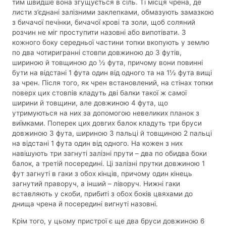
тим швидше вона згущується в сіль. Ті місця чрена, де
листи з’єднані залізними заклепками, обмазують замазкою
з бичачої печінки, бичачої крові та золи, щоб соляний
розчин не міг проступити назовні або випотівати. З
кожного боку середньої частини топки вкопують у землю
по два чотиригранні стовпи довжиною до 3 футів,
шириною й товщиною до ½ фута, причому вони повинні
бути на відстані 1 фута один від одного та на 1½ фута вищі
за чрен. Після того, як чрен встановлений, на стінах топки
поверх цих стовпів кладуть дві балки такої ж самої
ширини й товщини, але довжиною 4 фута, що
утримуються на них за допомогою невеликих планок з
виїмками. Поперек цих довгих балок кладуть три бруси
довжиною 3 фута, шириною 3 пальці й товщиною 2 пальці
на відстані 1 фута один від одного. На кожен з них
навішують три загнуті залізні прути – два по обидва боки
балок, а третій посередині. Ці залізні прутки довжиною 1
фут загнуті в гаки з обох кінців, причому один кінець
загнутий праворуч, а інший – ліворуч. Нижні гаки
вставляють у скоби, прибиті з обох боків цвяхами до
днища чрена й посередині вигнуті назовні.
Крім того, у цьому пристрої є ще два бруси довжиною 6