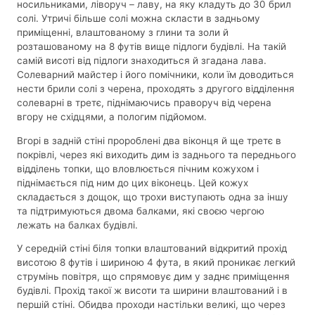
носильниками, ліворуч – лаву, на яку кладуть до 30 брил
солі. Утричі більше солі можна скласти в задньому
приміщенні, влаштованому з глини та золи й
розташованому на 8 футів вище підлоги будівлі. На такій
самій висоті від підлоги знаходиться й згадана лава.
Солеварний майстер і його помічники, коли їм доводиться
нести брили солі з черена, проходять з другого відділення
солеварні в третє, піднімаючись праворуч від черена
вгору не східцями, а пологим підйомом.
Вгорі в задній стіні пророблені два віконця й ще третє в
покрівлі, через які виходить дим із заднього та переднього
відділень топки, що вловлюється пічним кожухом і
піднімається під ним до цих віконець. Цей кожух
складається з дощок, що трохи виступають одна за іншу
та підтримуються двома балками, які своєю чергою
лежать на балках будівлі.
У середній стіні біля топки влаштований відкритий прохід
висотою 8 футів і шириною 4 фута, в який проникає легкий
струмінь повітря, що спрямовує дим у заднє приміщення
будівлі. Прохід такої ж висоти та ширини влаштований і в
першій стіні. Обидва проходи настільки великі, що через