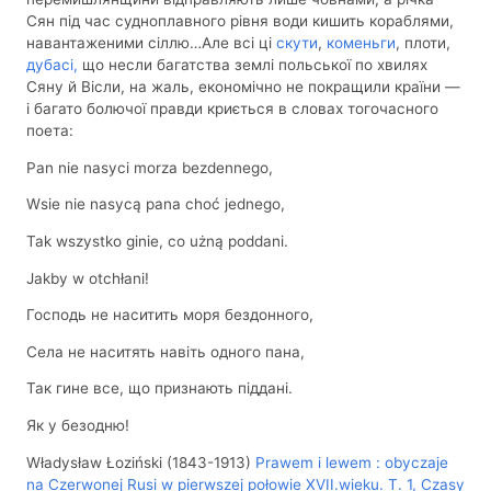
Сян під час судноплавного рівня води кишить кораблями,
навантаженими сіллю…Але всі ці
скути
,
коменьги
, плоти,
дубасі,
що несли багатства землі польської по хвилях
Сяну й Вісли, на жаль, економічно не покращили країни —
і багато болючої правди криється в словах тогочасного
поета:
Pan nie nasyci morza bezdennego,
Wsie nie nasycą pana choć jednego,
Tak wszystko ginie, co użną poddani.
Jakby w otchłani!
Господь не наситить моря бездонного,
Села не наситять навіть одного пана,
Так гине все, що признають піддані.
Як у безодню!
Władysław Łoziński (1843-1913)
Prawem i lewem : obyczaje
na Czerwonej Rusi w pierwszej połowie XVII.wieku. T. 1, Czasy