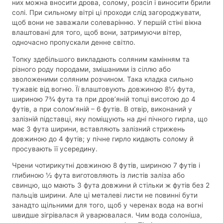
них можна вносити дрова, солому, розсіл і виносити брили
солі. При сильному вітрі ці проходи слід загороджувати,
щоб вони не заважали солеварінню. У першій стіні вікна
влаштовані для того, щоб вони, затримуючи вітер,
одночасно пропускали денне світло.
Топку здебільшого викладають соляним камінням та
різного роду породами, змішаними із сіллю або
зволоженими соляним розчином. Така кладка сильно
тужавіє від вогню. Її влаштовують довжиною 8½ фута,
шириною 7¾ фута та при дров’яній топці висотою до 4
футів, а при солом’яній – 6 футів. В отвір, виконаний у
залізній підставці, яку поміщують на дні пічного гирла, що
має 3 фута ширини, вставляють залізний стрижень
довжиною до 4 футів; у пічне гирло кидають солому й
просувають її усередину.
Чрени чотирикутні довжиною 8 футів, шириною 7 футів і
глибиною ½ фута виготовляють із листів заліза або
свинцю, що мають 3 фута довжини й стільки ж футів без 2
пальців ширини. Але ці металеві листи не повинні бути
занадто щільними для того, щоб у черенах вода на вогні
швидше зігрівалася й уварювалася. Чим вода солоніша,