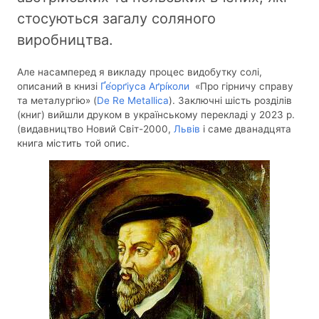
стосуються загалу соляного
виробництва.
Але насамперед я викладу процес видобутку солі,
описаний в книзі
Ґе́орґіуса Аґрі́коли
«Про гірничу справу
та металургію» (
De Re Metallica
). Заключні шість розділів
(книг) вийшли друком в українському перекладі у 2023 р.
(видавництво Новий Світ-2000,
Львів
і саме дванадцята
книга містить той опис.