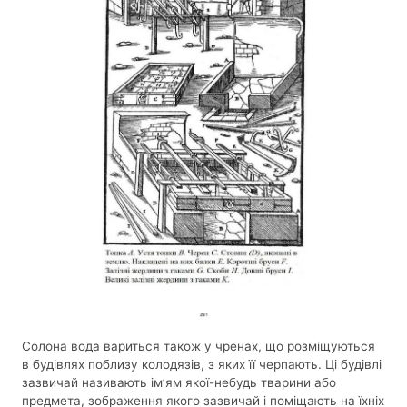
Солона вода вариться також у чренах, що розміщуються
в будівлях поблизу колодязів, з яких її черпають. Ці будівлі
зазвичай називають ім’ям якої-небудь тварини або
предмета, зображення якого зазвичай і поміщають на їхніх