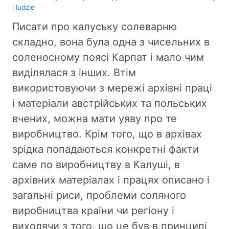
i ludzie
Писати про калуську солеварню
складно, вона була одна з чисельних в
соленосному поясі Карпат і мало чим
виділялася з інших. Втім
використовуючи з мережі архівні праці
і матеріали австрійських та польських
вчених, можна мати уяву про те
виробництво. Крім того, що в архівах
зрідка попадаються конкретні факти
саме по виробництву в Калуші, в
архівних матеріалах і працях описано і
загальні риси, проблеми соляного
виробництва країни чи регіону і
виходячи з того, що це був в принципі