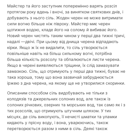
Майстер та його заступник поперемінно варять розсіл
протягом року вдень і вночі, за винятком святкових днів, і
добувають з нього сіль. Жоден черен не може витримати
сили вогню більше ніж півроку. Майстер миє черен
щотижня водою, кладе його на солому й вибиває його.
Новий черен чистять таким чином у перші два тижні тричі,
надалі —двічі. При цьому від днища черена відпадають
кірки. Якщо ж їх не видалити, то сіль утворюється
повільніше навіть на більш сильному вогні, потрібна
більша кількість розсолу та обпалюються листи черена.
Якщо в черені виявляються тріщини, їх слід замазувати
замазкою. Сіль, що отримують у перші два тижні, буває не
така хороша, тому що вона зазвичай забруднюється
іржею з дна черена, на якому ще не утворилися скоринки.
Описаним способом сіль видобувають не тільки з
колодязів та джерельних солоних вод, але також із
солоних річкових, озерних та морських вод, так само як і з
тих розсолів, що отримують штучним шляхом. У тих
місцях, де сіль викопують, її нечисті шматки та уламки
кидають у прісну воду, і вона, уварюючись, також
перетворюється разом з ними в сіль. Деякі також