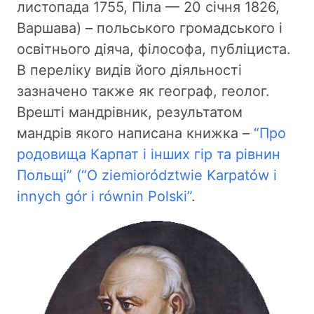
листопада 1755, Піла — 20 січня 1826,
Варшава) – польського громадського і
освітнього діяча, філософа, публіциста.
В переліку видів його діяльності
зазначено также як географ, геолог.
Врешті мандрівник, результатом
мандрів якого написана книжка –
“Про
родовища Карпат і інших гір та рівнин
Польщі” (“O ziemiorództwie Karpatów i
innych gór i równin Polski”
.