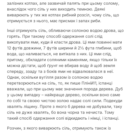
залізних котлах, але зазвичай палять при цьому солому,
внаслідок чого сіль у них виходить темною. Деякі
виварюють у тих же котлах рибний розсіл, чому сіль, що
отримується з нього, має присмак і запах риби.
Інші отримують сіль, обливаючи солоною водою дрова, що
горять. При такому способі одержання солі слід
викопувати ями, куди й класти дрова. Ці ями повинні мати
12 футів довжини, 7 футів ширини й 2½ фута глибини, щоб
вода, що наливається, не витікала з них. Ці ями слід,
притому, обкладати соляними каменями, якщо тільки їх
можна дістати, щоб ґрунт не вбирав воду й щоб земля
спереду, ззаду та з боків ями не відвалювалася в неї.
Однак, оскільки вугілля разом із солоною водою
перетворюються на сіль, то, як пише Пліній11, іспанці
вважали, що при цьому має значення порода дерева. Дуб
у цьому випадку – найкраще дерево, оскільки воно саме
по собі та своєю чистою золою надає солі сили. Подекуди
хвалять ліщину. Проте з якого б дерева не добували, таку
сіль не дуже хвалять, бо вона чорна та нечиста. Тому
такий спосіб одержання солі відкидають і німці, і іспанці.
Розчин, з якого виварюють сіль, отримують також із