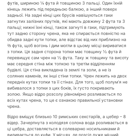
футів, шириною ¼ фута й товщиною 3 пальці. Один їхній
кінець лежить під передньою балкою, а інший поверх
задньої. На задні кінці цих брусів навішуються гаки
загнутих залізних прутків, які мають довжину 2 фута та 3
пальці; нижні їхні кінці, також загнуті в гаки, підтримують
тут задню сторону чрена, яка не спирається повністю на
обидва задні кути топки, але відстає від них приблизно на
⅔ фута, щоб вогонь і дим могли в цьому місці вириватися
з топки. Ця задня сторона топки має товщину ½ фута й
перевищує сам чрен на ½ фута. Таку ж товщину та висоту
має середня стіна між топкою та третім відділенням
будівлі. Ця стіна викладена із землі та золи, а не із
соляних каменів, як інші стіни топки. Чрен лежить на двох
передніх кутах топки та її стінах. Для того, щоб полум’я не
вибивалося з топки з цих боків, їх густо покривають
золою. Якщо відро розсолу рівномірно розливається по
всіх кутах чрена, то це є ознакою правильної установки
чрена.
Відро вміщує близько 10 римських секстаріїв, а цебер – 8
відер. Зачерпнута з колодязя солона вода розливається в
ці цебра, доставляється в солеварню носильниками й
виливається до куфи. У місцях, де розсіл дуже міцний,