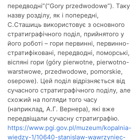
передводні”(“Gory przedwodowe”). Таку
назву розділу, як і попередні,
С.Сташиць використовує з основного
стратиграфічного поділ, прийнятого у
його роботі – гори первинні, первинно-
стратифіковані, передводні, поморські,
віспяні гори (góry pierwotne, pierwotno-
warstwowe, przedwodowe, pomorskie,
osepowe). Цей поділ відрізняється від
сучасного стратиграфічного поділу, але
схожий на погляди того часу
(наприклад, А.Г. Вернера), які вже
передвіщали сучасну стратиграфію.
https://www.pgi.gov.pl/muzeum/kopalnia-
wiedzy-1/10640-stanislaw-wawrzyniec-