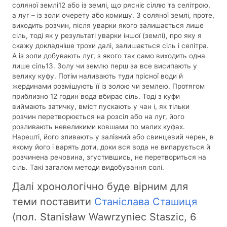
соляної землі12 або із землі, що рясніє сіллю та селітрою,
а луг – із золи очерету або комишу. З соляної землі, проте,
виходить розчин, після уварки якого залишається лише
сіль, тоді як у результаті уварки іншої (землі), про яку я
скажу докладніше трохи далі, залишається сіль і селітра.
А із золи добувають луг, з якого так само виходить одна
лише сіль13. Золу чи землю перш за все висипають у
велику куфу. Потім наливають туди прісної води й
жердинами розмішують її із золою чи землею. Протягом
приблизно 12 годин вода вбирає сіль. Тоді з куфи
виймають затичку, вміст пускають у чан і, як тільки
розчин перетворюється на розсіл або на луг, його
розливають невеликими ковшами по малих куфах.
Нарешті, його зливають у залізний або свинцевий черен, в
якому його і варять доти, доки вся вода не випарується й
розчинена речовина, згустившись, не перетвориться на
сіль. Такі загалом методи видобування солі.
Далі хронологічно буде вірним для
теми поставити
Станіслава Сташиця
(пол. Stanisław Wawrzyniec Staszic, 6