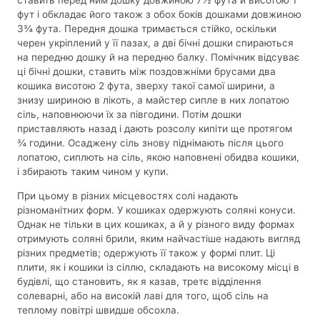
ставить перед ним дошку довжиною 7½ фута й висотою 1
фут і обкладає його також з обох боків дошками довжиною
3¾ фута. Передня дошка тримається стійко, оскільки
черен укріплений у її пазах, а дві бічні дошки спираються
на передню дошку й на передню балку. Помічник відсуває
ці бічні дошки, ставить між поздовжніми брусами два
кошика висотою 2 фута, зверху такої самої ширини, а
знизу шириною в лікоть, а майстер сипле в них лопатою
сіль, наповнюючи їх за півгодини. Потім дошки
приставляють назад і дають розсолу кипіти ще протягом
¾ години. Осаджену сіль знову піднімають після цього
лопатою, сиплють на сіль, якою наповнені обидва кошики,
і збирають таким чином у купи.
При цьому в різних місцевостях солі надають
різноманітних форм. У кошиках одержують соляні конуси.
Однак не тільки в цих кошиках, а й у різного виду формах
отримують соляні брили, яким найчастіше надають вигляд
різних предметів; одержують її також у формі плит. Ці
плити, як і кошики із сіллю, складають на високому місці в
будівлі, що становить, як я казав, третє відділення
солеварні, або на високій лаві для того, щоб сіль на
теплому повітрі швидше обсохла.