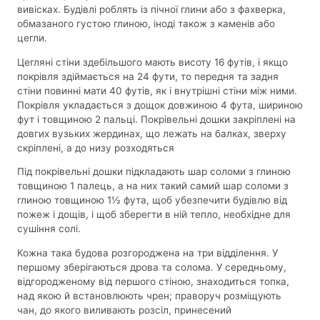
вивісках. Будівлі роблять із пічної глини або з фахверка,
обмазаного густою глиною, іноді також з каменів або
цегли.
Цегляні стіни здебільшого мають висоту 16 футів, і якщо
покрівля здіймається на 24 фути, то передня та задня
стіни повинні мати 40 футів, як і внутрішні стіни між ними.
Покрівля укладається з дощок довжиною 4 фута, шириною
фут і товщиною 2 пальці. Покрівельні дошки закріплені на
довгих вузьких жердинах, що лежать на балках, зверху
скріплені, а до низу розходяться
Під покрівельні дошки підкладають шар соломи з глиною
товщиною 1 палець, а на них такий самий шар соломи з
глиною товщиною 1½ фута, щоб убезпечити будівлю від
пожеж і дощів, і щоб зберегти в ній тепло, необхідне для
сушіння солі.
Кожна така будова розгороджена на три відділення. У
першому зберігаються дрова та солома. У середньому,
відгородженому від першого стіною, знаходиться топка,
над якою й встановлюють чрен; праворуч розміщують
чан, до якого виливають розсіл, принесений