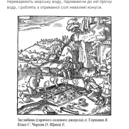
переварюють морську воду, підливаючи до неї прісну
воду, і роблять з отриманої солі невеликі конуси.