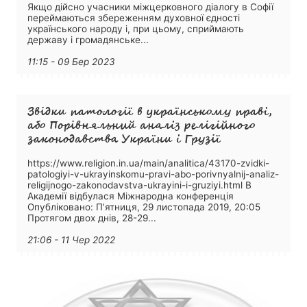
Якщо дійсно учасники міжцерковного діалогу в Софії
переймаються збереженням духовної єдності
українського народу і, при цьому, сприймають
державу і громадянське...
11:15 - 09 Бер 2023
Звідки патології в українському праві,
або Порівняльний аналіз релігійного
законодавства України і Грузії
https://www.religion.in.ua/main/analitica/43170-zvidki-
patologiyi-v-ukrayinskomu-pravi-abo-porivnyalnij-analiz-
religijnogo-zakonodavstva-ukrayini-i-gruziyi.html В
Академії відбулася Міжнародна конференція
Опубліковано: П’ятниця, 29 листопада 2019, 20:05
Протягом двох днів, 28-29...
21:06 - 11 Чер 2022