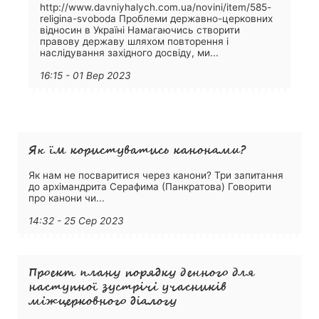
http://www.davniyhalych.com.ua/novini/item/585-
religina-svoboda Проблеми державно-церковних
відносин в Україні Намагаючись створити
правову державу шляхом повторення і
наслідування західного досвіду, ми...
16:15 - 01 Вер 2023
Як їм користуватись канонами?
Як нам не посваритися через канони? Три запитання
до архімандрита Серафима (Панкратова) Говорити
про канони чи...
14:32 - 25 Сер 2023
Проект плану порядку денного для
наступної зустрічі учасників
міжцерковного діалогу