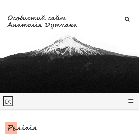
Особистий сайт
Анатолія Дутчака
Dt
Релігія