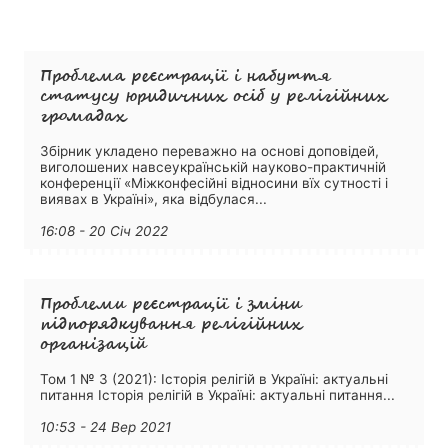
Проблема реєстрації і набуття
статусу юридичних осіб у релігійних
громадах
Збірник укладено переважно на основі доповідей,
виголошених навсеукраїнській науково-практичній
конференції «Міжконфесійні відносини вїх сутності і
виявах в Україні», яка відбулася...
16:08 - 20 Січ 2022
Проблеми реєстрації і зміни
підпорядкування релігійних
організацій
Том 1 № 3 (2021): Історія релігій в Україні: актуальні
питання Історія релігій в Україні: актуальні питання...
10:53 - 24 Вер 2021