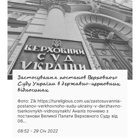
Застосування постанов Верховного
Суду України в державно-церковних
відносинах
Фото: Zik https://tureligious.com.ua/zastosuvannia-
postanov-verkhovnoho-sudu-ukrainy-v-derzhavno-
tserkovnykh-vidnosynakh/ Аналіз почнемо з
постанови Великої Палати Верховного Суду від
06...
08:52 - 29 Січ 2022