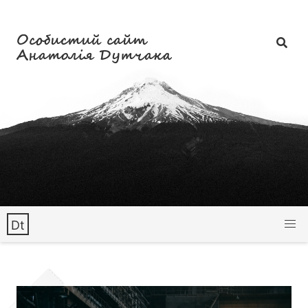
Особистий сайт
Анатолія Дутчака
Dt