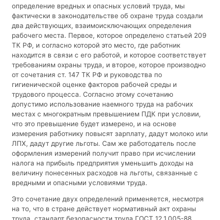
определение вредных и опасных условий труда, мы
фактически в законодательстве об охране труда создали
два действующих, взаимоисключающих определения
рабочего места. Первое, которое определено статьей 209
ТК РФ, и согласно которой это место, где работник
находится в связи с его работой, и которое соответствует
требованиям охраны труда, и второе, которое производно
от сочетания ст. 147 ТК РФ и руководства по
гигиенической оценке факторов рабочей среды и
трудового процесса. Согласно этому сочетанию
допустимо использование наемного труда на рабочих
местах с многократным превышением ПДК при условии,
что это превышение будет измерено, и на основе
измерения работнику повысят зарплату, дадут молоко или
ЛПХ, дадут другие льготы. Сам же работодатель после
оформления измерений получит право при исчислении
налога на прибыль предприятия уменьшить доходы на
величину понесенных расходов на льготы, связанные с
вредными и опасными условиями труда.
Это сочетание двух определений применяется, несмотря
на то, что в стране действует нормативный акт охраны
труда, стандарт безопасности труда ГОСТ 12.1.005-88