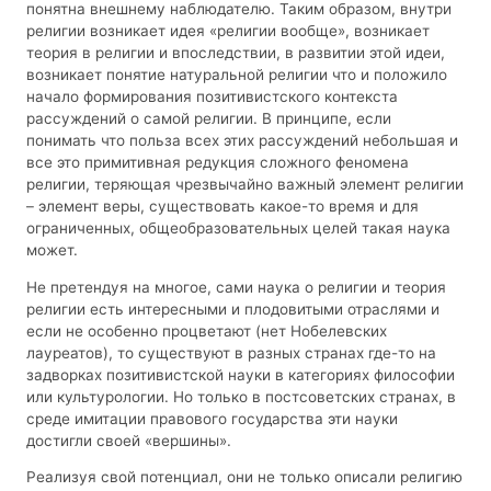
понятна внешнему наблюдателю. Таким образом, внутри
религии возникает идея «религии вообще», возникает
теория в религии и впоследствии, в развитии этой идеи,
возникает понятие натуральной религии что и положило
начало формирования позитивистского контекста
рассуждений о самой религии. В принципе, если
понимать что польза всех этих рассуждений небольшая и
все это примитивная редукция сложного феномена
религии, теряющая чрезвычайно важный элемент религии
– элемент веры, существовать какое-то время и для
ограниченных, общеобразовательных целей такая наука
может.
Не претендуя на многое, сами наука о религии и теория
религии есть интересными и плодовитыми отраслями и
если не особенно процветают (нет Нобелевских
лауреатов), то существуют в разных странах где-то на
задворках позитивистской науки в категориях философии
или культурологии. Но только в постсоветских странах, в
среде имитации правового государства эти науки
достигли своей «вершины».
Реализуя свой потенциал, они не только описали религию