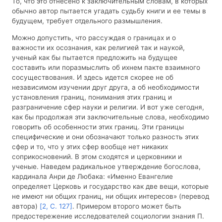
То, что это отнесено к заключительным словам, в которых
обычно автор пытается угадать судьбу книги и ее темы в
будущем, требует отдельного размышления.
Можно допустить, что рассуждая о границах и о
важности их осознания, как религией так и наукой,
ученый как бы пытается предложить на будущее
составить или поразмыслить об ихнем пакте взаимного
сосуществования. И здесь идется скорее не об
независимом изучении друг друга, а об необходимости
установления границ, понимания этих границ и
разграничение сфер науки и религии. И вот уже сегодня,
как бы продолжая эти заключительные слова, необходимо
говорить об особенности этих границ. Эти границы
специфические и они обозначают только разность этих
сфер и то, что у этих сфер вообще нет никаких
соприкосновений. В этом сходятся и церковники и
ученые. Наведем радикальное утверждение богослова,
кардинала Анри де Любака: «Именно Евангелие
определяет Церковь и государство как две вещи, которые
не имеют ни общих границ, ни общих интересов» (перевод
автора)
[2, С. 127]
. Примером второго может быть
предостережение исследователей социологии знания П.