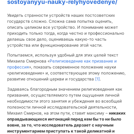
sostoyanyyu-nauky-relyhyovedenye/
Увидеть странности устройств наших постсоветских
государств сложно. Сложна сама попытка оценить,
описать целиком все устройство. И понимание может
приходить только тогда, когда честно и профессионально
делаешь свое дело, оцениваешь какую-то часть
устройства или функционирование этой части.
Попытаемся, используя удобный для этих целей текст
Михаила Смирнова «
Религиоведение как призвание и
профессия
», показать современное положение науки
«религиоведение» и, соответствующее этому положению,
развитие отношений церкви и государства
[1]
.
Задаваясь благородным значением религиоведения как
призвания, осуществляемого путем ощущения личной
необходимости этого занятия и убеждения во всеобщей
полезности личной исследовательской деятельности,
Михаил Смирнов, на этом пути, ставит максиму –
никаких
оправдывающихся интонаций перед кем бы то ни было
вовне, за то, что исследователь дерзает с научным
инструментарием приступать к такой деликатной и