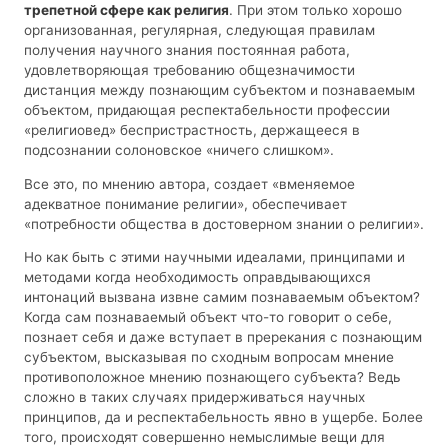
трепетной сфере как религия
. При этом только хорошо
организованная, регулярная, следующая правилам
получения научного знания постоянная работа,
удовлетворяющая требованию общезначимости
дистанция между познающим субъектом и познаваемым
объектом, придающая респектабельности профессии
«религиовед» беспристрастность, держащееся в
подсознании солоновское «ничего слишком».
Все это, по мнению автора, создает «вменяемое
адекватное понимание религии», обеспечивает
«потребности общества в достоверном знании о религии».
Но как быть с этими научными идеалами, принципами и
методами когда необходимость оправдывающихся
интонаций вызвана извне самим познаваемым объектом?
Когда сам познаваемый объект что-то говорит о себе,
познает себя и даже вступает в пререкания с познающим
субъектом, высказывая по сходным вопросам мнение
противоположное мнению познающего субъекта? Ведь
сложно в таких случаях придерживаться научных
принципов, да и респектабельность явно в ущербе. Более
того, происходят совершенно немыслимые вещи для