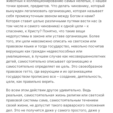
животных к коллекционированию самых нелепых, с нашей
точки зрения, предметов. Что делать чиновнику, который
вынужден легализовать организацию, которая называет
себя промежуточным звеном между Богом и нами?
Которая ставит целью различными путями вести нас (в
том числе и самого чиновника) к одной цели – к
спасению, к Христу? Понятно, что такие вещи
недопустимы в законе или уставе организации. Более
того, эти цели невозможно описать на светском или
правовом языке и тогда государство, невольно посчитав
верующих как граждан недееспособных или
умалишенных, в лучшем случае как несовершеннолетних
детей, самостоятельно описывает организацию и
самостоятельно определяет ее цель. Это своеобразное
правовое гетто, где верующим и их организациям
государством прописано все – создание, деятельность,
цели, как правильно верить.
Во всем этом действии другое удивительно. Ведь
реальная, самостоятельная жизнь религии или светской
правовой системы сама, самостоятельным течением
своей жизни, не допустит такого варварского положения
дел. Это не получится даже у самого простого, даже у