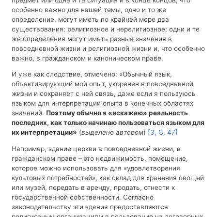
особенно важно для нашей темы, одно и то же
определение, могут иметь по крайней мере два
существования: религиозное и нерелигиозное; одни и те
же определения могут иметь разные значения в
повседневной жизни и религиозной жизни и, что особенно
важно, в гражданском и каноническом праве.
И уже как следствие, отмечено: «Обычный язык,
объективирующий мой опыт, укоренен в повседневной
жизни и сохраняет с ней связь, даже если я пользуюсь
языком для интерпретации опыта в конечных областях
значений.
Поэтому обычно я «искажаю» реальность
последних, как только начинаю пользоваться языком для
их интерпретации»
(
выделено автором
)
[3, С. 47]
Например, здание церкви в повседневной жизни, в
гражданском праве – это недвижимость, помещение,
которое можно использовать для «удовлетворения
культовых потребностей», как склад для хранения овощей
или музей, передать в аренду, продать, отнести к
государственной собственности. Согласно
законодательству эти здания предоставляются
религиозным организациям в пользование на договорных