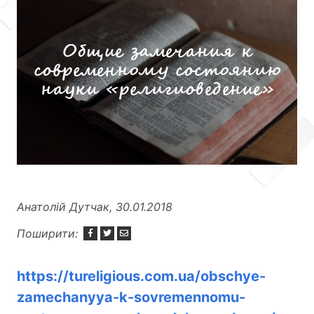
Общие замечания к
современному состоянию
науки «религиоведение»
Анатолій Дутчак, 30.01.2018
Поширити:
https://tureligious.com.ua/obschye-
zamechanyya-k-sovremennomu-