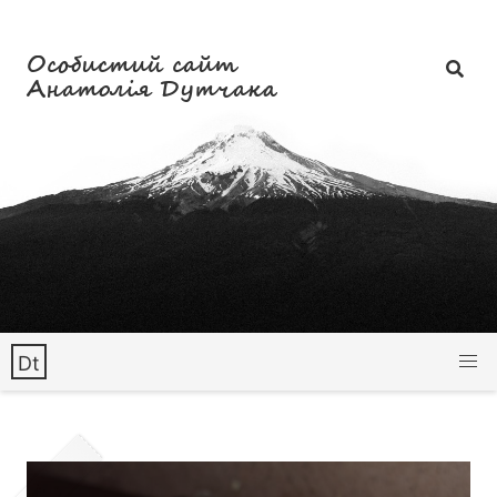
Особистий сайт
Анатолія Дутчака
Dt