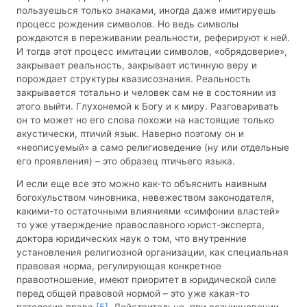
пользуешься только знаками, иногда даже имитируешь
процесс рождения символов. Но ведь символы
рождаются в переживании реальности, реферируют к ней.
И тогда этот процесс имитации символов, «обрядоверие»,
закрывает реальность, закрывает истинную веру и
порождает структуры квазисознания. Реальность
закрывается тотально и человек сам не в состоянии из
этого выйти. Глухонемой к Богу и к миру. Разговаривать
он то может но его слова похожи на настоящие только
акустически, птичий язык. Наверно поэтому он и
«неописуемый» а само религиоведение (ну или отдельные
его проявления) – это образец птичьего языка.
И если еще все это можно как-то объяснить наивным
богохульством чиновника, невежеством законодателя,
какими-то остаточными влияниями «симфонии властей»
то уже утверждение православного юрист-эксперта,
доктора юридических наук о том, что внутренние
установления религиозной организации, как специальная
правовая норма, регулирующая конкретное
правоотношение, имеют приоритет в юридической силе
перед общей правовой нормой – это уже какая-то