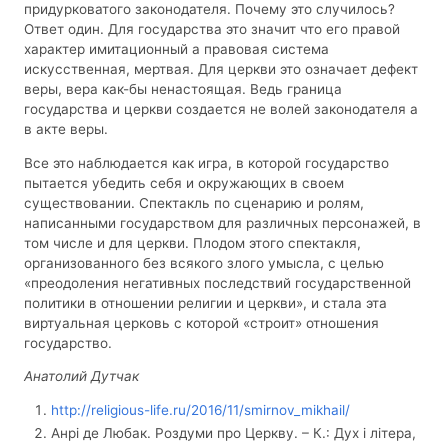
придурковатого законодателя. Почему это случилось?
Ответ один. Для государства это значит что его правой
характер имитационный а правовая система
искусственная, мертвая. Для церкви это означает дефект
веры, вера как-бы ненастоящая. Ведь граница
государства и церкви создается не волей законодателя а
в акте веры.
Все это наблюдается как игра, в которой государство
пытается убедить себя и окружающих в своем
существовании. Спектакль по сценарию и ролям,
написанными государством для различных персонажей, в
том числе и для церкви. Плодом этого спектакля,
организованного без всякого злого умысла, с целью
«преодоления негативных последствий государственной
политики в отношении религии и церкви», и стала эта
виртуальная церковь с которой «строит» отношения
государство.
Анатолий Дутчак
http://religious-life.ru/2016/11/smirnov_mikhail/
Анрі де Любак. Роздуми про Церкву. – К.: Дух і літера,