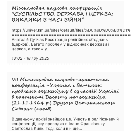
Міжнародна наукова конференція
“СУСПІЛЬСТВО, ДЕРЖАВА І ЦЕРКВА:
ВИКЛИКИ В ЧАСІ ВІЙНИ”
https://univer.km.ua/sites/default/files/%D0
=============================================
Анатолій Дутчак Реєстрація релігійних об’єднань
(церков). Багато проблем у відносинах держави і
церков, а також у...
13:02 - 18 Гру 2025
VІІ Міжнародна науково-практична
конференція «Україна і Ватикан:
проблеми екуменізму в сучасній Україні
в контексті Декрету про екуменізм
(21.11.1964 р.) Другого Ватиканського
Собору» (архів)
В давньому архіві знайшов це. Участь в релігієзнавчій
конференції, яку проводив в Івано Франківську
Святослав Кияк. Тоді, коли він ще...