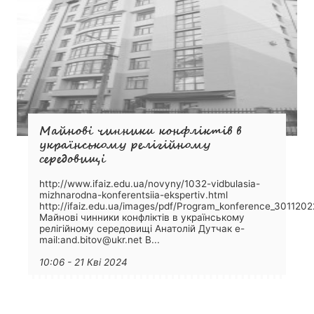
Майнові чинники конфліктів в
українському релігійному
середовищі
http://www.ifaiz.edu.ua/novyny/1032-vidbulasia-
mizhnarodna-konferentsiia-ekspertiv.html
http://ifaiz.edu.ua/images/pdf/Program_konference_3011202
Майнові чинники конфліктів в українському
релігійному середовищі Анатолій Дутчак e-
mail:and.bitov@ukr.net В...
10:06 - 21 Кві 2024