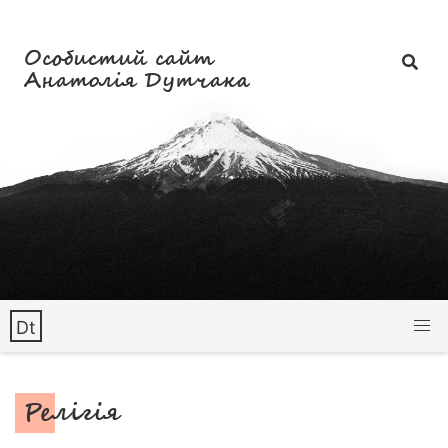
Особистий сайт
Анатолія Дутчака
Dt
Релігія